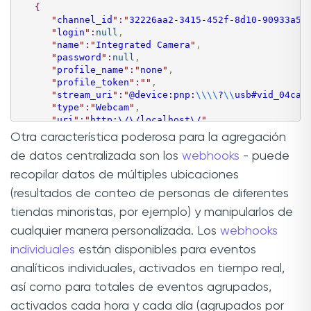
{
"
channel_id
"
:
"
32226aa2-3415-452f-8d10-90933a53
"
login
"
:
null
,
"
name
"
:
"
Integrated Camera
"
,
"
password
"
:
null
,
"
profile_name
"
:
"
none
"
,
"
profile_token
"
:
"
"
,
"
stream_uri
"
:
"
@device:pnp:
\\
\\
?
\\
usb#vid_04ca
&
"
type
"
:
"
Webcam
"
,
"
uri
"
:
"
http:\/\/localhost\/
"
}
,
Otra característica poderosa para la agregación
{
de datos centralizada son los
webhooks
- puede
"
channel_id
"
:
"
8f7be215-15e2-4695-b0da-da2f04d1
"
login
"
:
null
,
recopilar datos de múltiples ubicaciones
"
name
"
:
"
Video device
"
,
(resultados de conteo de personas de diferentes
"
password
"
:
null
,
"
profile_name
"
:
"
profile0_0
"
,
tiendas minoristas, por ejemplo) y manipularlos de
"
profile_token
"
:
"
profile0_0
"
,
cualquier manera personalizada. Los
webhooks
"
stream_uri
"
:
"
rtsp:\/\/192.168.1.6:554\/ucast\
"
type
"
:
"
Onvif
"
,
individuales
están disponibles para eventos
"
uri
"
:
"
http:\/\/192.168.1.6\/onvif\/device_ser
analíticos individuales, activados en tiempo real,
}
]
así como para totales de eventos agrupados,
activados cada hora y cada día (agrupados por