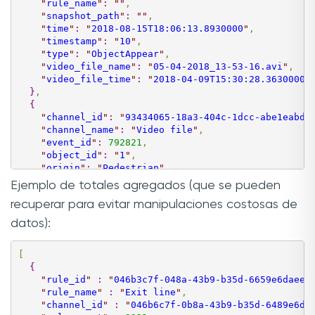
"
rule_name
"
:
"
"
,
"
snapshot_path
"
:
"
"
,
"
time
"
:
"
2018-08-15T18:06:13.8930000
"
,
"
timestamp
"
:
"
10
"
,
"
type
"
:
"
ObjectAppear
"
,
"
video_file_name
"
:
"
05-04-2018_13-53-16.avi
"
,
"
video_file_time
"
:
"
2018-04-09T15:30:28.3630000
"
}
,
{
"
channel_id
"
:
"
93434065-18a3-404c-1dcc-abe1eabd9
"
channel_name
"
:
"
Video file
"
,
"
event_id
"
:
792821
,
"
object_id
"
:
"
1
"
,
"
origin
"
:
"
Pedestrian
"
,
"
rule_id
"
:
"
5237ff20-18d2-4366-8a2b-b58f7f966bb1
Ejemplo de totales agregados (que se pueden
"
rule_name
"
:
"
Zone 1
"
,
recuperar para evitar manipulaciones costosas de
"
snapshot_path
"
:
"
"
,
"
time
"
:
"
2018-08-15T18:06:14.5330000
"
,
datos):
"
timestamp
"
:
"
10
"
,
"
type
"
:
"
RegionJoin
"
,
[
"
video_file_name
"
:
"
05-04-2018_13-53-16.avi
"
,
{
"
video_file_time
"
:
"
2018-04-09T15:30:28.3630000
"
"
rule_id
"
:
"
046b3c7f-048a-43b9-b35d-6659e6daee5
}
"
rule_name
"
:
"
Exit line
"
,
]
"
channel_id
"
:
"
046b6c7f-0b8a-43b9-b35d-6489e6da