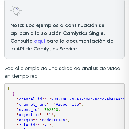
Nota: Los ejemplos a continuación se
aplican a la solución Camlytics Single.
Consulte
aquí
para la documentación de
la API de Camlytics Service.
Vea el ejemplo de una salida de análisis de video
en tiempo real:
[
{
"
channel_id
"
:
"
93431065-98a3-404c-8dcc-abe1eabd9
"
channel_name
"
:
"
Video file
"
,
"
event_id
"
:
792820
,
"
object_id
"
:
"
1
"
,
"
origin
"
:
"
Pedestrian
"
,
"
rule_id
"
:
"
-1
"
,