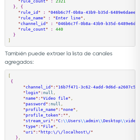
"
rule_count
"
:
2321
}
,
{
"
rule_id
"
:
"
046b6c7f-0b8a-43b9-b35d-6489e6daee9
"
rule_name
"
:
"
Enter line
"
,
"
channel_id
"
:
"
046b6c7f-0b8a-43b9-b35d-6489e6da
"
rule_count
"
:
440
}
]
También puede extraer la lista de canales
agregados:
[
{
"
channel_id
"
:
"
16b7f471-3c62-4add-9d6d-a2607c52
"
login
"
:
null
,
"
name
"
:
"
Video file
"
,
"
password
"
:
null
,
"
profile_name
"
:
"
none
"
,
"
profile_token
"
:
"
"
,
"
stream_uri
"
:
"
C:
\\
Users
\\
admin
\\
Desktop
\\
video
"
type
"
:
"
File
"
,
"
uri
"
:
"
http:\/\/localhost\/
"
}
,