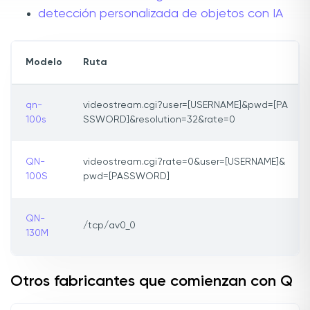
detección personalizada de objetos con IA
Modelo
Ruta
qn-
videostream.cgi?user=[USERNAME]&pwd=[PA
100s
SSWORD]&resolution=32&rate=0
QN-
videostream.cgi?rate=0&user=[USERNAME]&
100S
pwd=[PASSWORD]
QN-
/tcp/av0_0
130M
Otros fabricantes que comienzan con Q