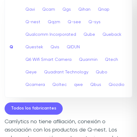
Qavi
Qcam
Qgs
Qihan
Qnap
Q-nest
Qqzm
Q-see
Q-sys
Qualcomm Incorporated
Qube
Queback
Q
Questek
Qvis
QIDUN
Q6 Wifi Smart Camera
Quanmin
Qtech
Qeye
Quadrant Technology
Qubo
Qcamera
Qoltec
qwe
Qbus
Qiozdio
Todos los fabricantes
Camlytics no tiene afiliación, conexión o
asociación con los productos de Q-nest. Los