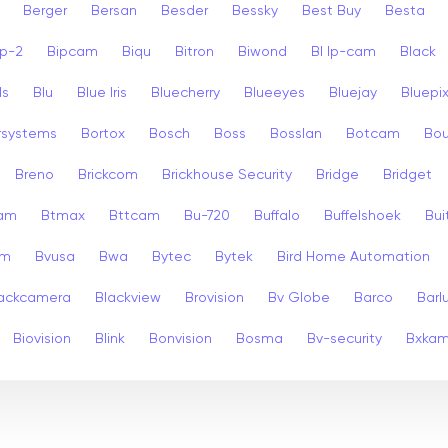
Berger
Bersan
Besder
Bessky
Best Buy
Besta
ip-2
Bipcam
Biqu
Bitron
Biwond
Bl Ip-cam
Black
ls
Blu
Blue Iris
Bluecherry
Blueeyes
Bluejay
Bluepi
rsystems
Bortox
Bosch
Boss
Bosslan
Botcam
Bou
Breno
Brickcom
Brickhouse Security
Bridge
Bridget
cam
Btmax
Bttcam
Bu-720
Buffalo
Buffelshoek
Bu
am
Bvusa
Bwa
Bytec
Bytek
Bird Home Automation
ackcamera
Blackview
Brovision
Bv Globe
Barco
Barl
Biovision
Blink
Bonvision
Bosma
Bv-security
Bxka