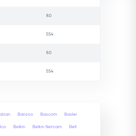
80
554
80
554
alzan
Banzoo
Bascom
Basler
lco
Belkin
Belkin Netcam
Bell