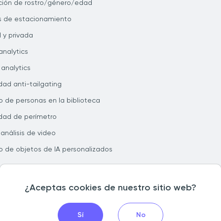
ión de rostro/género/edad
is de estacionamiento
l y privada
analytics
 analytics
dad anti-tailgating
 de personas en la biblioteca
dad de perímetro
 análisis de video
 de objetos de IA personalizados
¿Aceptas cookies de nuestro sitio web?
 reservados
Sí
No