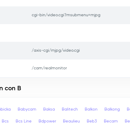
cgi-bin/video.cgi?msubmenu=mjpg
/axis-cgi/mjpg/video.cgi
/cam/realmonitor
n con B
bicka
Babycam
Baksa
Balitech
Balkon
Balkong
B
Bcs
Bcs Line
Bdpower
Beaulieu
Beb3
Becam
Be