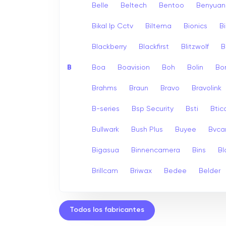
Belle
Beltech
Bentoo
Benyuan
Bikal Ip Cctv
Biltema
Bionics
B
Blackberry
Blackfirst
Blitzwolf
B
B
Boa
Boavision
Boh
Bolin
Bo
Brahms
Braun
Bravo
Bravolink
B-series
Bsp Security
Bsti
Bti
Bullwark
Bush Plus
Buyee
Bvc
Bigasua
Binnencamera
Bins
Bl
Brillcam
Briwax
Bedee
Belder
Todos los fabricantes