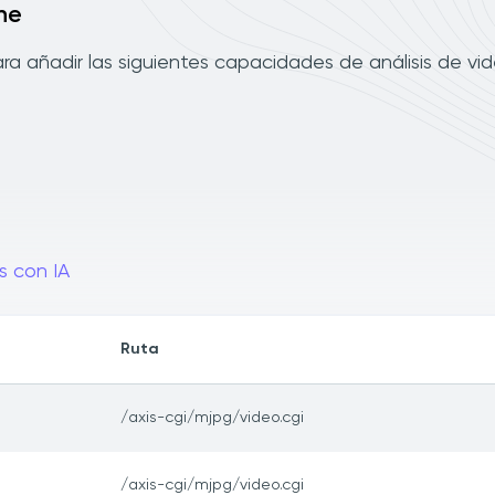
ne
a añadir las siguientes capacidades de análisis de vi
s con IA
Ruta
/axis-cgi/mjpg/video.cgi
/axis-cgi/mjpg/video.cgi