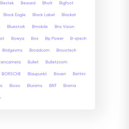
Bestek
Beward
Bholt
Bigfoot
Black Eagle
Black Label
Blackat
x
Bluestork
Bmobile
Bnc Vision
st
Bowya
Box
Bp Power
B-qtech
Bridgevms
Broadcom
Brovotech
itencamera
Bullet
Bulletzoom
BORSCHE
Blaupunkt
Boven
Bettini
us
Bioxo
Blurams
BNT
Brama
m