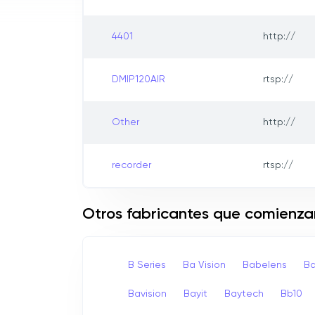
4401
http://
DMIP120AIR
rtsp://
Other
http://
recorder
rtsp://
Otros fabricantes que comienza
B Series
Ba Vision
Babelens
Ba
Bavision
Bayit
Baytech
Bb10