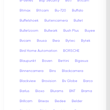
B-series
Bsp Security
Bsti
Bticam
Btmax
Bttcam
Bu-720
Buffalo
Buffelshoek
Buitencamera
Bullet
Bulletzoom
Bullwark
Bush Plus
Buyee
Bvcam
Bvusa
Bwa
Bytec
Bytek
Bird Home Automation
BORSCHE
Blaupunkt
Boven
Bettini
Bigasua
Binnencamera
Bins
Blackcamera
Blackview
Brovision
Bv Globe
Barco
Barlus
Bioxo
Blurams
BNT
Brama
Brillcam
Briwax
Bedee
Belder