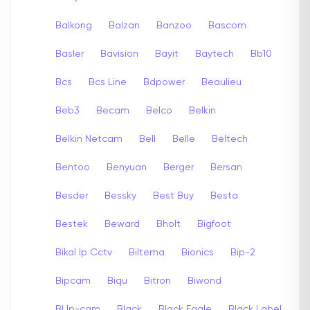
Balkong
Balzan
Banzoo
Bascom
Basler
Bavision
Bayit
Baytech
Bb10
Bcs
Bcs Line
Bdpower
Beaulieu
Beb3
Becam
Belco
Belkin
Belkin Netcam
Bell
Belle
Beltech
Bentoo
Benyuan
Berger
Bersan
Besder
Bessky
Best Buy
Besta
Bestek
Beward
Bholt
Bigfoot
Bikal Ip Cctv
Biltema
Bionics
Bip-2
Bipcam
Biqu
Bitron
Biwond
Bl Ip-cam
Black
Black Eagle
Black Label