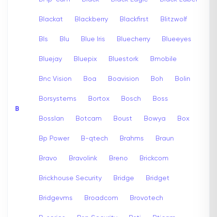
Blackat
Blackberry
Blackfirst
Blitzwolf
Bls
Blu
Blue Iris
Bluecherry
Blueeyes
Bluejay
Bluepix
Bluestork
Bmobile
Bnc Vision
Boa
Boavision
Boh
Bolin
Borsystems
Bortox
Bosch
Boss
B
Bosslan
Botcam
Boust
Bowya
Box
Bp Power
B-qtech
Brahms
Braun
Bravo
Bravolink
Breno
Brickcom
Brickhouse Security
Bridge
Bridget
Bridgevms
Broadcom
Brovotech