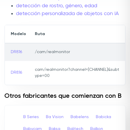
detección de rostro, género, edad
detección personalizada de objetos con IA
Modelo
Ruta
DR816
/cam/realmonitor
cam/realmonitor?channel=[CHANNEL]&subt
DR816
ype=00
Otros fabricantes que comienzan con B
B Series
Ba Vision
Babelens
Babicka
Babycam
Baksa
Balitech
Balkon