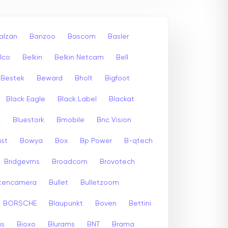
alzan
Banzoo
Bascom
Basler
lco
Belkin
Belkin Netcam
Bell
Bestek
Beward
Bholt
Bigfoot
Black Eagle
Black Label
Blackat
x
Bluestork
Bmobile
Bnc Vision
st
Bowya
Box
Bp Power
B-qtech
Bridgevms
Broadcom
Brovotech
itencamera
Bullet
Bulletzoom
BORSCHE
Blaupunkt
Boven
Bettini
us
Bioxo
Blurams
BNT
Brama