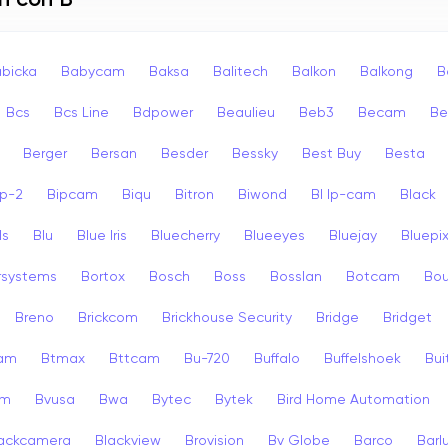
n con B
bicka
Babycam
Baksa
Balitech
Balkon
Balkong
B
Bcs
Bcs Line
Bdpower
Beaulieu
Beb3
Becam
Be
Berger
Bersan
Besder
Bessky
Best Buy
Besta
ip-2
Bipcam
Biqu
Bitron
Biwond
Bl Ip-cam
Black
ls
Blu
Blue Iris
Bluecherry
Blueeyes
Bluejay
Bluepi
rsystems
Bortox
Bosch
Boss
Bosslan
Botcam
Bou
Breno
Brickcom
Brickhouse Security
Bridge
Bridget
cam
Btmax
Bttcam
Bu-720
Buffalo
Buffelshoek
Bu
am
Bvusa
Bwa
Bytec
Bytek
Bird Home Automation
ackcamera
Blackview
Brovision
Bv Globe
Barco
Barl