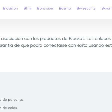
Biovision
Blink
Bonvision
Bosma
Bv-security
Bxka
 o asociación con los productos de Blackat. Los enlac
rantía de que podrá conectarse con éxito usando esto
o de personas
 de colas