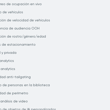
reo de ocupación en vivo
 de vehículos
ión de velocidad de vehículos
gencia de audiencia OOH
ión de rostro/género/edad
is de estacionamiento
l y privada
analytics
 analytics
dad anti-tailgating
 de personas en la biblioteca
dad de perímetro
 análisis de video
 de objetos de IA personalizados