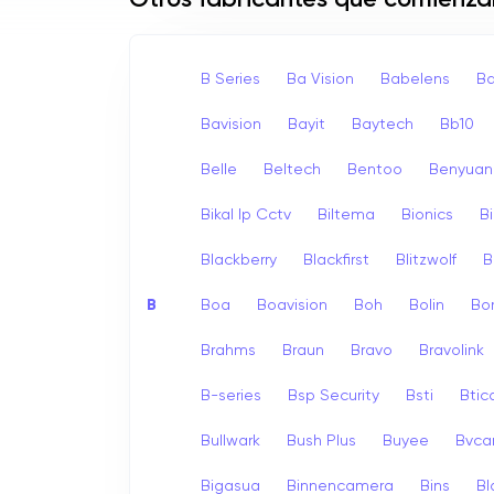
Otros fabricantes que comienza
B Series
Ba Vision
Babelens
Ba
Bavision
Bayit
Baytech
Bb10
Belle
Beltech
Bentoo
Benyuan
Bikal Ip Cctv
Biltema
Bionics
B
Blackberry
Blackfirst
Blitzwolf
B
B
Boa
Boavision
Boh
Bolin
Bo
Brahms
Braun
Bravo
Bravolink
B-series
Bsp Security
Bsti
Bti
Bullwark
Bush Plus
Buyee
Bvc
Bigasua
Binnencamera
Bins
Bl