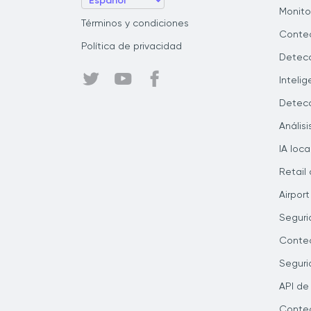
Monito
Términos y condiciones
Conteo
Política de privacidad
Detecc
Inteli
Detecc
Anális
IA loca
Retail 
Airport
Seguri
Conteo
Seguri
API de
Conteo