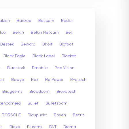
alzan
Banzoo
Bascom
Basler
lco
Belkin
Belkin Netcam
Bell
Bestek
Beward
Bholt
Bigfoot
Black Eagle
Black Label
Blackat
x
Bluestork
Bmobile
Bnc Vision
st
Bowya
Box
Bp Power
B-qtech
Bridgevms
Broadcom
Brovotech
itencamera
Bullet
Bulletzoom
BORSCHE
Blaupunkt
Boven
Bettini
us
Bioxo
Blurams
BNT
Brama