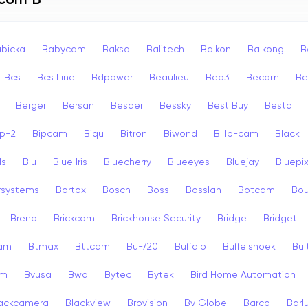
 com B
bicka
Babycam
Baksa
Balitech
Balkon
Balkong
B
Bcs
Bcs Line
Bdpower
Beaulieu
Beb3
Becam
Be
Berger
Bersan
Besder
Bessky
Best Buy
Besta
ip-2
Bipcam
Biqu
Bitron
Biwond
Bl Ip-cam
Black
ls
Blu
Blue Iris
Bluecherry
Blueeyes
Bluejay
Bluepi
rsystems
Bortox
Bosch
Boss
Bosslan
Botcam
Bou
Breno
Brickcom
Brickhouse Security
Bridge
Bridget
cam
Btmax
Bttcam
Bu-720
Buffalo
Buffelshoek
Bu
am
Bvusa
Bwa
Bytec
Bytek
Bird Home Automation
ackcamera
Blackview
Brovision
Bv Globe
Barco
Barl