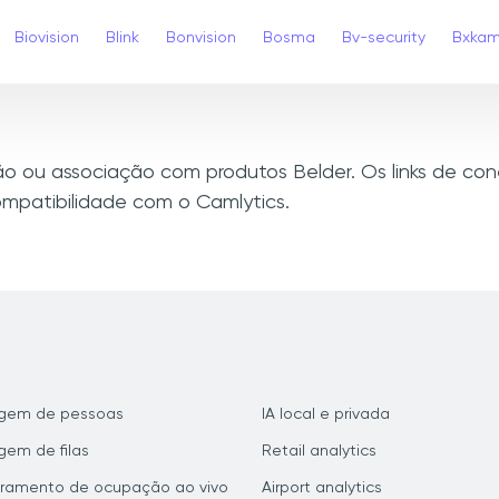
Biovision
Blink
Bonvision
Bosma
Bv-security
Bxka
xão ou associação com produtos Belder. Os links de c
mpatibilidade com o Camlytics.
gem de pessoas
IA local e privada
em de filas
Retail analytics
ramento de ocupação ao vivo
Airport analytics