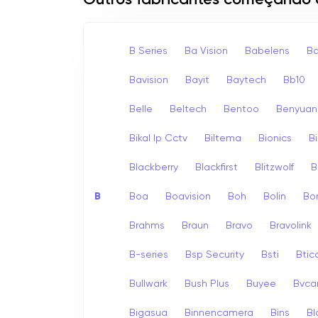
Outros fabricantes começando
B Series
Ba Vision
Babelens
Ba
Bavision
Bayit
Baytech
Bb10
Belle
Beltech
Bentoo
Benyuan
Bikal Ip Cctv
Biltema
Bionics
B
Blackberry
Blackfirst
Blitzwolf
B
B
Boa
Boavision
Boh
Bolin
Bo
Brahms
Braun
Bravo
Bravolink
B-series
Bsp Security
Bsti
Bti
Bullwark
Bush Plus
Buyee
Bvc
Bigasua
Binnencamera
Bins
Bl