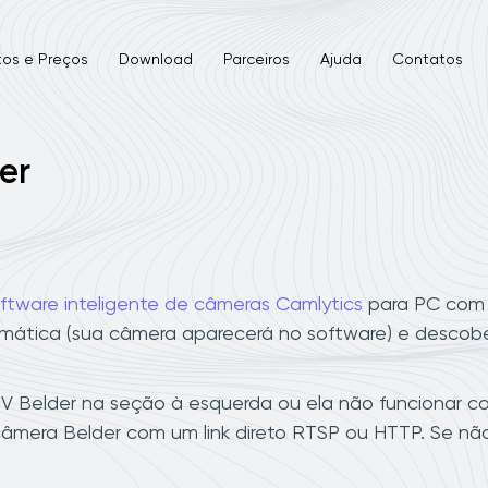
tos e Preços
Download
Parceiros
Ajuda
Contatos
er
ftware inteligente de câmeras Camlytics
para PC com W
mática (sua câmera aparecerá no software) e descobe
 Belder na seção à esquerda ou ela não funcionar com
âmera Belder com um link direto RTSP ou HTTP. Se nã