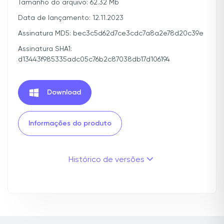
Tamanho do arquivo: 62.32 Mb
Data de lançamento: 12.11.2023
Assinatura MD5: bec3c5d62d7ce3cdc7a8a2e78d20c39e
Assinatura SHA1:
d13443f985335adc05c76b2c87038db17d106194
Download
Informações do produto
Histórico de versões