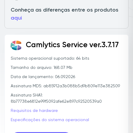
Conheça as diferenças entre os produtos
aqui
Camlytics Service ver.3.7.17
Sistema operacional suportado: 64 bits
Tamanho do arquivo: 168.07 Mb
Data de lançamento: 06.09.2026
Assinatura MD5: ab85912a3b088b5d9b809e113e382509
Assinatura SHA1:
8b77738e6812e99f5092afe62e897c92520539a0
Requisitos de hardware
Especificações do sistema operacional