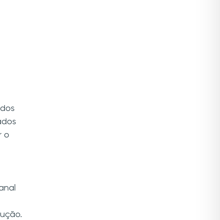
ados
ados
r o
anal
lução.