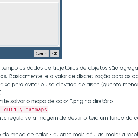
 tempo os dados de trajetórias de objetos são agreg
s. Basicamente, é o valor de discretização para os d
aixo para evitar o uso elevado de disco (quanto meno
).
ite salvar o mapa de calor *.png no diretório
l-guid}\Heatmaps
.
nte
regula se a imagem de destino terá um fundo do c
 do mapa de calor - quanto mais células, maior a reso