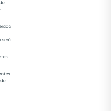
de.
-
terado
 será
ntes
ontes
 de