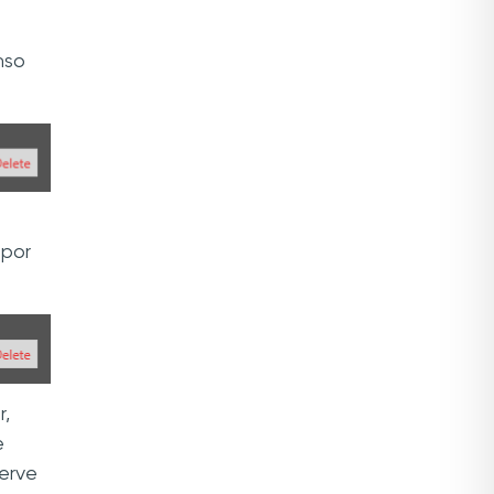
nso
 por
r,
e
erve