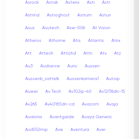
Asrock
Astak
Asterix
Asti
Astr
Astrind
Astroghost
Astrum
Astun
Asus
Asutech
Asw-006
At Vision
Atheros
Athome
Atis
Atlantis
Atrix
Att
Attech
Attichd
Attn
Atv
Atz
Au3
Audiance
Auric
Aussen
Aussenb_sattelk
Aussenkamera1
Autoip
Auwer
Av Tech
Av102ip-40
Av12176dn-15
Av265
Av40185dn-cd
Avacom
Avaja
Avalonix
Avantgarde
Avaya Generic
Avd552mip
Ave
Aventura
Aver