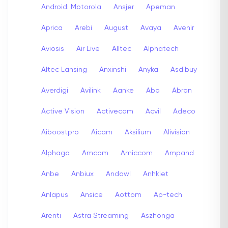
Android: Motorola
Ansjer
Apeman
Aprica
Arebi
August
Avaya
Avenir
Aviosis
Air Live
Alltec
Alphatech
Altec Lansing
Anxinshi
Anyka
Asdibuy
Averdigi
Avilink
Aanke
Abo
Abron
Active Vision
Activecam
Acvil
Adeco
Aiboostpro
Aicam
Aksilium
Alivision
Alphago
Amcom
Amiccom
Ampand
Anbe
Anbiux
Andowl
Anhkiet
Anlapus
Ansice
Aottom
Ap-tech
Arenti
Astra Streaming
Aszhonga