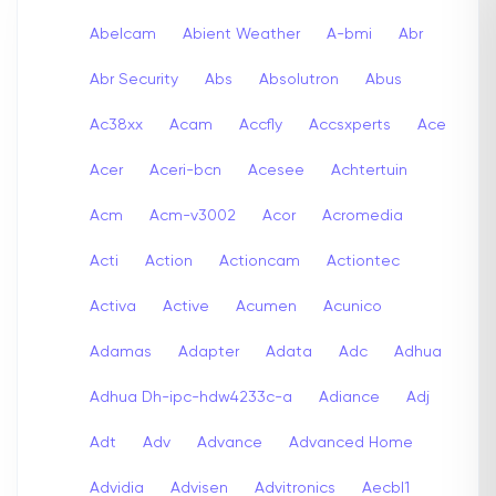
Abelcam
Abient Weather
A-bmi
Abr
Abr Security
Abs
Absolutron
Abus
Ac38xx
Acam
Accfly
Accsxperts
Ace
Acer
Aceri-bcn
Acesee
Achtertuin
Acm
Acm-v3002
Acor
Acromedia
Acti
Action
Actioncam
Actiontec
Activa
Active
Acumen
Acunico
Adamas
Adapter
Adata
Adc
Adhua
Adhua Dh-ipc-hdw4233c-a
Adiance
Adj
Adt
Adv
Advance
Advanced Home
Advidia
Advisen
Advitronics
Aecbl1