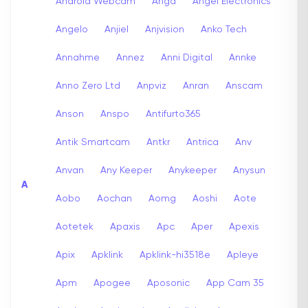
Android Webcam
Anga
Angel Electronics
Angelo
Anjiel
Anjvision
Anko Tech
Annahme
Annez
Anni Digital
Annke
Anno Zero Ltd
Anpviz
Anran
Anscam
Anson
Anspo
Antifurto365
Antik Smartcam
Antkr
Antrica
Anv
Anvan
Any Keeper
Anykeeper
Anysun
A
Aobo
Aochan
Aomg
Aoshi
Aote
Aotetek
Apaxis
Apc
Aper
Apexis
Apix
Apklink
Apklink-hi3518e
Apleye
Apm
Apogee
Aposonic
App Cam 35