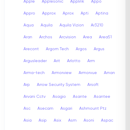
Apple
Applesonic
Applink
Appo
Appro
Approx
Aprox
Apti
Aptina
Aqua
Aquila
Aquila Vizion
Ar3210
Aran
Archos
Arcvision
Area
Area51
Arecont
Argom Tech
Argos
Argus
Argusleader
Arit
Arlotto
Arm
Arma-tech
Armorview
Armorvue
Arnan
Arp
Arrow Security System
Arsoft
Arvani Cctv
Asagio
Asante
Asantee
Asc
Asecam
Asgari
Ashmount Ptz
Asia
Asip
Asix
Asm
Asoni
Aspac