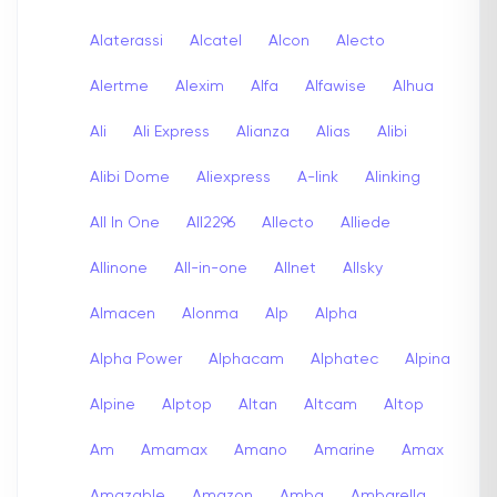
Alaterassi
Alcatel
Alcon
Alecto
Alertme
Alexim
Alfa
Alfawise
Alhua
Ali
Ali Express
Alianza
Alias
Alibi
Alibi Dome
Aliexpress
A-link
Alinking
All In One
All2296
Allecto
Alliede
Allinone
All-in-one
Allnet
Allsky
Almacen
Alonma
Alp
Alpha
Alpha Power
Alphacam
Alphatec
Alpina
Alpine
Alptop
Altan
Altcam
Altop
Am
Amamax
Amano
Amarine
Amax
Amazable
Amazon
Amba
Ambarella