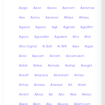
Aegis
Aeon
Aeoss
Aercont
Aeromax
Aes
Aetos
Aevision
Afidus
Afreey
Agasia
Agasio
Agk
Agptek
Agrofilm
Agsso
Aguadilla
Aguilera
Aha
Ahd
Ahio Digital
Ai Ball
Ai Wifi
Aiex
Aigas
Ainol
Aipcam
Aircam
Aircamubnt
Airlink
Airlive
Airmobi
Airship
Airsight
Airsoft
Airspace
Airstream
Airties
Airtop
Airview
Airwave
Ait
Aitek
Aivant
Ajhua
Ajt
Ajtv
Akai
Akaso
Akeia
Akon
Aku
Akuvox
Alarm.com