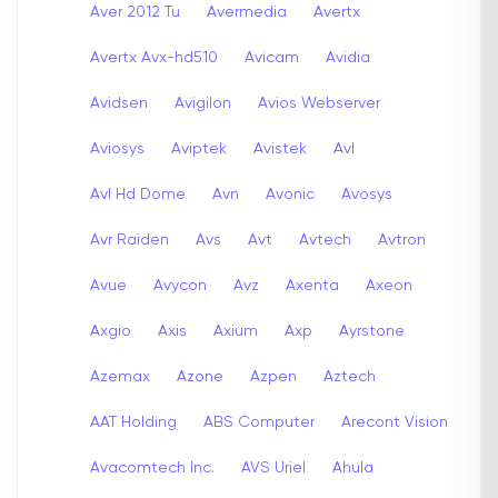
Aver 2012 Tu
Avermedia
Avertx
Avertx Avx-hd510
Avicam
Avidia
Avidsen
Avigilon
Avios Webserver
Aviosys
Aviptek
Avistek
Avl
Avl Hd Dome
Avn
Avonic
Avosys
Avr Raiden
Avs
Avt
Avtech
Avtron
Avue
Avycon
Avz
Axenta
Axeon
Axgio
Axis
Axium
Axp
Ayrstone
Azemax
Azone
Azpen
Aztech
AAT Holding
ABS Computer
Arecont Vision
Avacomtech Inc.
AVS Uriel
Ahula