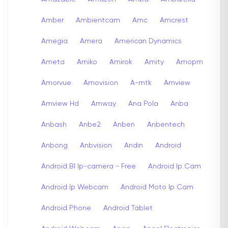
Amber
Ambientcam
Amc
Amcrest
Amegia
Amera
American Dynamics
Ameta
Amiko
Amirok
Amity
Amopm
Amorvue
Amovision
A-mtk
Amview
Amview Hd
Amway
Ana Pola
Anba
Anbash
Anbe2
Anben
Anbentech
Anbong
Anbvision
Andin
Android
Android Bl Ip-camera - Free
Android Ip Cam
Android Ip Webcam
Android Moto Ip Cam
Android Phone
Android Tablet