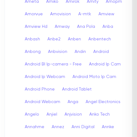
Ameta
Amiko
Amirok
Amity
Amopm
Amorvue
Amovision
A-mtk
Amview
Amview Hd
Amway
Ana Pola
Anba
Anbash
Anbe2
Anben
Anbentech
Anbong
Anbvision
Andin
Android
Android Bl Ip-camera - Free
Android Ip Cam
Android Ip Webcam
Android Moto Ip Cam
Android Phone
Android Tablet
Android Webcam
Anga
Angel Electronics
Angelo
Anjiel
Anjvision
Anko Tech
Annahme
Annez
Anni Digital
Annke