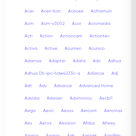
Acer
Aceri-bcn
Acesee
Achtertuin
Acm
Acm-v3002
Acor
Acromedia
Acti
Action
Actioncam
Actiontec
Activa
Active
Acumen
Acunico
Adamas
Adapter
Adata
Adc
Adhua
Adhua Dh-ipc-hdw4233c-a
Adiance
Adj
Adt
Adv
Advance
Advanced Home
Advidia
Advisen
Advitronics
Aecbl1
Aegis
Aeon
Aeoss
Aercont
Aeromax
Aes
Aetos
Aevision
Afidus
Afreey
Agasia
Agasio
Agk
Agptek
Agrofilm