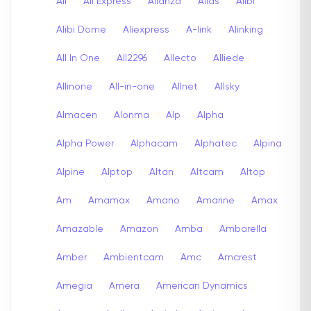
Ali
Ali Express
Alianza
Alias
Alibi
Alibi Dome
Aliexpress
A-link
Alinking
All In One
All2296
Allecto
Alliede
Allinone
All-in-one
Allnet
Allsky
Almacen
Alonma
Alp
Alpha
Alpha Power
Alphacam
Alphatec
Alpina
Alpine
Alptop
Altan
Altcam
Altop
Am
Amamax
Amano
Amarine
Amax
Amazable
Amazon
Amba
Ambarella
Amber
Ambientcam
Amc
Amcrest
Amegia
Amera
American Dynamics