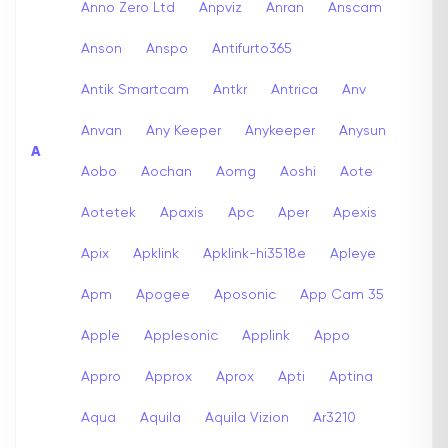
Anno Zero Ltd
Anpviz
Anran
Anscam
Anson
Anspo
Antifurto365
Antik Smartcam
Antkr
Antrica
Anv
Anvan
Any Keeper
Anykeeper
Anysun
A
Aobo
Aochan
Aomg
Aoshi
Aote
Aotetek
Apaxis
Apc
Aper
Apexis
Apix
Apklink
Apklink-hi3518e
Apleye
Apm
Apogee
Aposonic
App Cam 35
Apple
Applesonic
Applink
Appo
Appro
Approx
Aprox
Apti
Aptina
Aqua
Aquila
Aquila Vizion
Ar3210