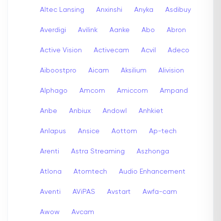
Altec Lansing
Anxinshi
Anyka
Asdibuy
Averdigi
Avilink
Aanke
Abo
Abron
Active Vision
Activecam
Acvil
Adeco
Aiboostpro
Aicam
Aksilium
Alivision
Alphago
Amcom
Amiccom
Ampand
Anbe
Anbiux
Andowl
Anhkiet
Anlapus
Ansice
Aottom
Ap-tech
Arenti
Astra Streaming
Aszhonga
Atlona
Atomtech
Audio Enhancement
Aventi
AViPAS
Avstart
Awfa-cam
Awow
Avcam