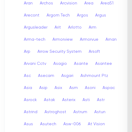
Aran
Archos
Arcvision
Area
Area51
Arecont
Argom Tech
Argos
Argus
Argusleader
Arit
Arlotto
Arm
Arma-tech
Armorview
Armorvue
Arnan
Arp
Arrow Security System
Arsoft
Arvani Cctv
Asagio
Asante
Asantee
Asc
Asecam
Asgari
Ashmount Ptz
Asia
Asip
Asix
Asm
Asoni
Aspac
Asrock
Astak
Asterix
Asti
Astr
Astrind
Astroghost
Astrum
Astun
Asus
Asutech
Asw-006
At Vision