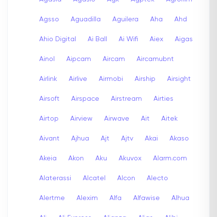
Agsso
Aguadilla
Aguilera
Aha
Ahd
Ahio Digital
Ai Ball
Ai Wifi
Aiex
Aigas
Ainol
Aipcam
Aircam
Aircamubnt
Airlink
Airlive
Airmobi
Airship
Airsight
Airsoft
Airspace
Airstream
Airties
Airtop
Airview
Airwave
Ait
Aitek
Aivant
Ajhua
Ajt
Ajtv
Akai
Akaso
Akeia
Akon
Aku
Akuvox
Alarm.com
Alaterassi
Alcatel
Alcon
Alecto
Alertme
Alexim
Alfa
Alfawise
Alhua