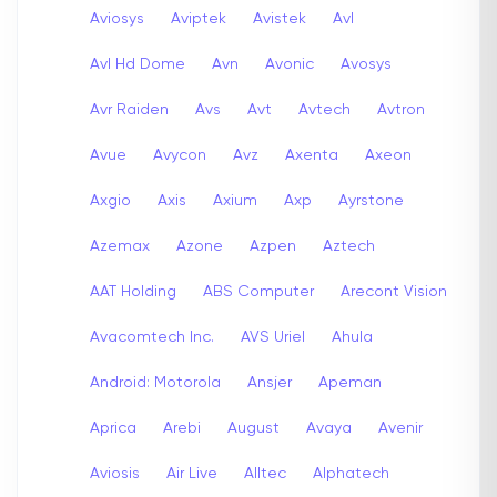
Aviosys
Aviptek
Avistek
Avl
Avl Hd Dome
Avn
Avonic
Avosys
Avr Raiden
Avs
Avt
Avtech
Avtron
Avue
Avycon
Avz
Axenta
Axeon
Axgio
Axis
Axium
Axp
Ayrstone
Azemax
Azone
Azpen
Aztech
AAT Holding
ABS Computer
Arecont Vision
Avacomtech Inc.
AVS Uriel
Ahula
Android: Motorola
Ansjer
Apeman
Aprica
Arebi
August
Avaya
Avenir
Aviosis
Air Live
Alltec
Alphatech