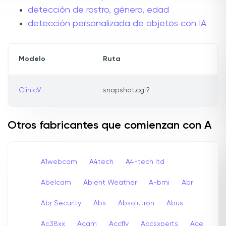
detección de rostro, género, edad
detección personalizada de objetos con IA
Modelo
Ruta
ClinicV
snapshot.cgi?
Otros fabricantes que comienzan con A
A1webcam
A4tech
A4-tech Itd
Abelcam
Abient Weather
A-bmi
Abr
Abr Security
Abs
Absolutron
Abus
Ac38xx
Acam
Accfly
Accsxperts
Ace