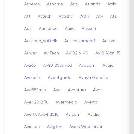
Atheros
Athome
Atis
Atlantis
Atrix
Att
Attech
Attichd
Attn
Atv
Atz
Au3
Audiance
Auric
Aussen
Aussenb_sattelk
Aussenkamera1
Autoip
Auwer
Av Tech
Av102ip-40
Av12176dn-15
Av265
Av40185dn-cd
Avacom
Avaja
Avalonix
Avantgarde
Avaya Generic
Avd552mip
Ave
Aventura
Aver
Aver 2012 Tu
Avermedia
Avertx
Avertx Avx-hd510
Avicam
Avidia
Avidsen
Avigilon
Avios Webserver