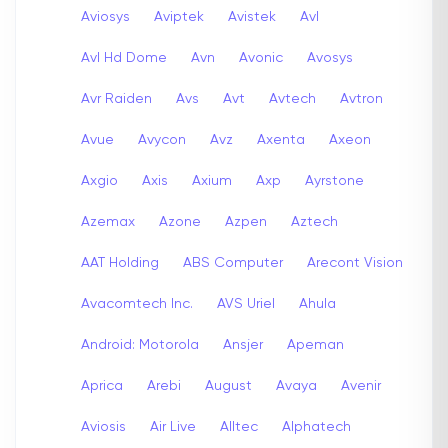
Aviosys
Aviptek
Avistek
Avl
Avl Hd Dome
Avn
Avonic
Avosys
Avr Raiden
Avs
Avt
Avtech
Avtron
Avue
Avycon
Avz
Axenta
Axeon
Axgio
Axis
Axium
Axp
Ayrstone
Azemax
Azone
Azpen
Aztech
AAT Holding
ABS Computer
Arecont Vision
Avacomtech Inc.
AVS Uriel
Ahula
Android: Motorola
Ansjer
Apeman
Aprica
Arebi
August
Avaya
Avenir
Aviosis
Air Live
Alltec
Alphatech