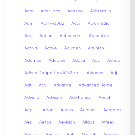
Acer
Aceri-bcn
Acesee
Achtertuin
Acm
Acm-v3002
Acor
Acromedia
Acti
Action
Actioncam
Actiontec
Activa
Active
Acumen
Acunico
Adamas
Adapter
Adata
Adc
Adhua
Adhua Dh-ipc-hdw4233c-a
Adiance
Adj
Adt
Adv
Advance
Advanced Home
Advidia
Advisen
Advitronics
Aecbl1
Aegis
Aeon
Aeoss
Aercont
Aeromax
Aes
Aetos
Aevision
Afidus
Afreey
Agasia
Agasio
Agk
Agptek
Agrofilm