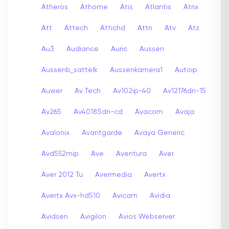
Atheros
Athome
Atis
Atlantis
Atrix
Att
Attech
Attichd
Attn
Atv
Atz
Au3
Audiance
Auric
Aussen
Aussenb_sattelk
Aussenkamera1
Autoip
Auwer
Av Tech
Av102ip-40
Av12176dn-15
Av265
Av40185dn-cd
Avacom
Avaja
Avalonix
Avantgarde
Avaya Generic
Avd552mip
Ave
Aventura
Aver
Aver 2012 Tu
Avermedia
Avertx
Avertx Avx-hd510
Avicam
Avidia
Avidsen
Avigilon
Avios Webserver