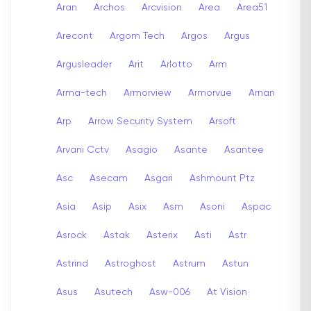
Aran
Archos
Arcvision
Area
Area51
Arecont
Argom Tech
Argos
Argus
Argusleader
Arit
Arlotto
Arm
Arma-tech
Armorview
Armorvue
Arnan
Arp
Arrow Security System
Arsoft
Arvani Cctv
Asagio
Asante
Asantee
Asc
Asecam
Asgari
Ashmount Ptz
Asia
Asip
Asix
Asm
Asoni
Aspac
Asrock
Astak
Asterix
Asti
Astr
Astrind
Astroghost
Astrum
Astun
Asus
Asutech
Asw-006
At Vision