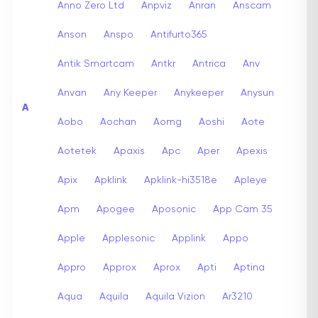
Anno Zero Ltd
Anpviz
Anran
Anscam
Anson
Anspo
Antifurto365
Antik Smartcam
Antkr
Antrica
Anv
Anvan
Any Keeper
Anykeeper
Anysun
A
Aobo
Aochan
Aomg
Aoshi
Aote
Aotetek
Apaxis
Apc
Aper
Apexis
Apix
Apklink
Apklink-hi3518e
Apleye
Apm
Apogee
Aposonic
App Cam 35
Apple
Applesonic
Applink
Appo
Appro
Approx
Aprox
Apti
Aptina
Aqua
Aquila
Aquila Vizion
Ar3210