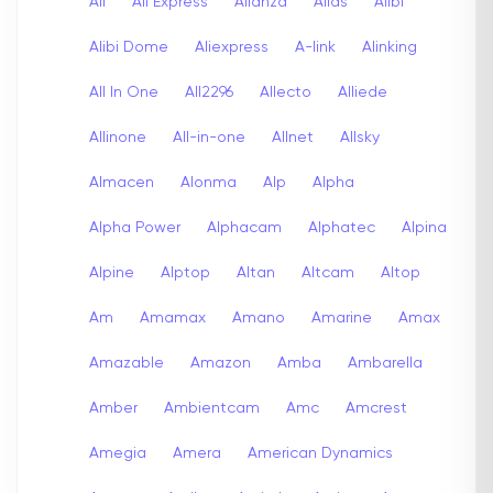
Ali
Ali Express
Alianza
Alias
Alibi
Alibi Dome
Aliexpress
A-link
Alinking
All In One
All2296
Allecto
Alliede
Allinone
All-in-one
Allnet
Allsky
Almacen
Alonma
Alp
Alpha
Alpha Power
Alphacam
Alphatec
Alpina
Alpine
Alptop
Altan
Altcam
Altop
Am
Amamax
Amano
Amarine
Amax
Amazable
Amazon
Amba
Ambarella
Amber
Ambientcam
Amc
Amcrest
Amegia
Amera
American Dynamics