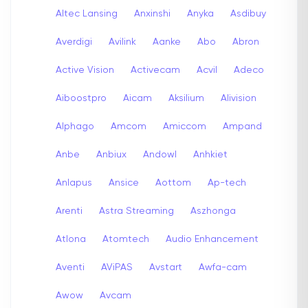
Altec Lansing
Anxinshi
Anyka
Asdibuy
Averdigi
Avilink
Aanke
Abo
Abron
Active Vision
Activecam
Acvil
Adeco
Aiboostpro
Aicam
Aksilium
Alivision
Alphago
Amcom
Amiccom
Ampand
Anbe
Anbiux
Andowl
Anhkiet
Anlapus
Ansice
Aottom
Ap-tech
Arenti
Astra Streaming
Aszhonga
Atlona
Atomtech
Audio Enhancement
Aventi
AViPAS
Avstart
Awfa-cam
Awow
Avcam