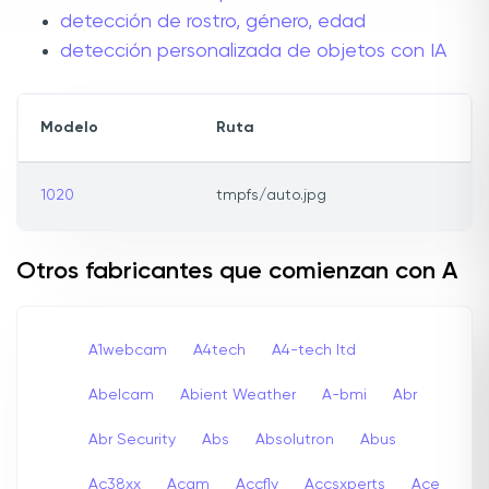
detección de rostro, género, edad
detección personalizada de objetos con IA
Modelo
Ruta
1020
tmpfs/auto.jpg
Otros fabricantes que comienzan con A
A1webcam
A4tech
A4-tech Itd
Abelcam
Abient Weather
A-bmi
Abr
Abr Security
Abs
Absolutron
Abus
Ac38xx
Acam
Accfly
Accsxperts
Ace