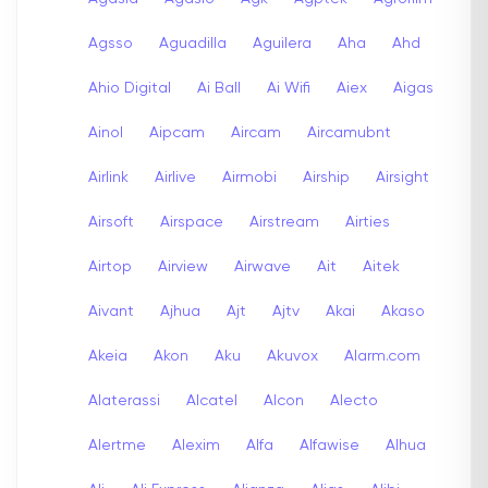
Agsso
Aguadilla
Aguilera
Aha
Ahd
Ahio Digital
Ai Ball
Ai Wifi
Aiex
Aigas
Ainol
Aipcam
Aircam
Aircamubnt
Airlink
Airlive
Airmobi
Airship
Airsight
Airsoft
Airspace
Airstream
Airties
Airtop
Airview
Airwave
Ait
Aitek
Aivant
Ajhua
Ajt
Ajtv
Akai
Akaso
Akeia
Akon
Aku
Akuvox
Alarm.com
Alaterassi
Alcatel
Alcon
Alecto
Alertme
Alexim
Alfa
Alfawise
Alhua