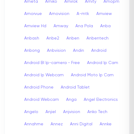
Ameta
Amiko
Amirok
Amity
Amopm
Amorvue
Amovision
A-mtk
Amview
Amview Hd
Amway
Ana Pola
Anba
Anbash
Anbe2
Anben
Anbentech
Anbong
Anbvision
Andin
Android
Android Bl Ip-camera - Free
Android Ip Cam
Android Ip Webcam
Android Moto Ip Cam
Android Phone
Android Tablet
Android Webcam
Anga
Angel Electronics
Angelo
Anjiel
Anjvision
Anko Tech
Annahme
Annez
Anni Digital
Annke