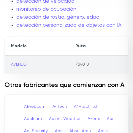
detección de velocidad
monitoreo de ocupación
detección de rostro, género, edad
detección personalizada de objetos con IA
Modelo
Ruta
AVLHDD
/av0_0
Otros fabricantes que comienzan con A
A1webcam
A4tech
A4-tech Itd
Abelcam
Abient Weather
A-bmi
Abr
Abr Security
Abs
Absolutron
Abus