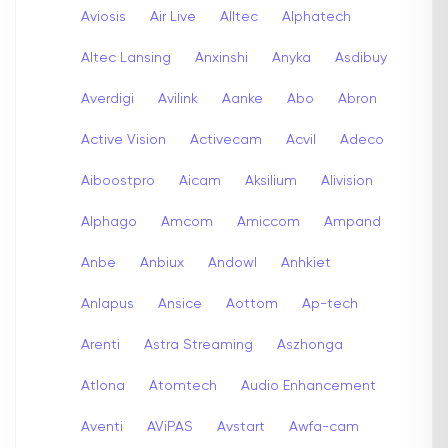
Aviosis
Air Live
Alltec
Alphatech
Altec Lansing
Anxinshi
Anyka
Asdibuy
Averdigi
Avilink
Aanke
Abo
Abron
Active Vision
Activecam
Acvil
Adeco
Aiboostpro
Aicam
Aksilium
Alivision
Alphago
Amcom
Amiccom
Ampand
Anbe
Anbiux
Andowl
Anhkiet
Anlapus
Ansice
Aottom
Ap-tech
Arenti
Astra Streaming
Aszhonga
Atlona
Atomtech
Audio Enhancement
Aventi
AViPAS
Avstart
Awfa-cam