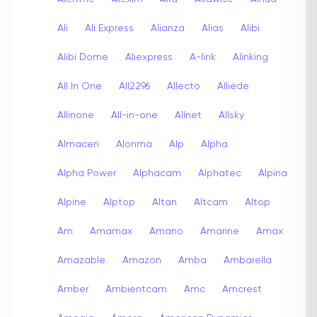
Ali
Ali Express
Alianza
Alias
Alibi
Alibi Dome
Aliexpress
A-link
Alinking
All In One
All2296
Allecto
Alliede
Allinone
All-in-one
Allnet
Allsky
Almacen
Alonma
Alp
Alpha
Alpha Power
Alphacam
Alphatec
Alpina
Alpine
Alptop
Altan
Altcam
Altop
Am
Amamax
Amano
Amarine
Amax
Amazable
Amazon
Amba
Ambarella
Amber
Ambientcam
Amc
Amcrest