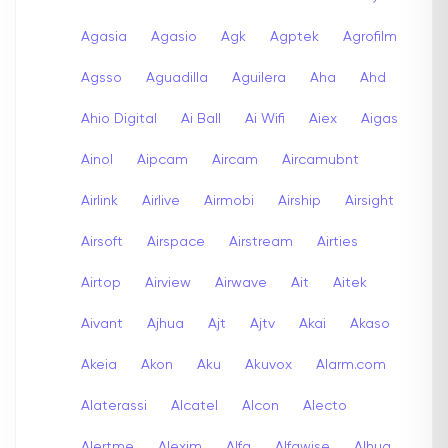
Agasia
Agasio
Agk
Agptek
Agrofilm
Agsso
Aguadilla
Aguilera
Aha
Ahd
Ahio Digital
Ai Ball
Ai Wifi
Aiex
Aigas
Ainol
Aipcam
Aircam
Aircamubnt
Airlink
Airlive
Airmobi
Airship
Airsight
Airsoft
Airspace
Airstream
Airties
Airtop
Airview
Airwave
Ait
Aitek
Aivant
Ajhua
Ajt
Ajtv
Akai
Akaso
Akeia
Akon
Aku
Akuvox
Alarm.com
Alaterassi
Alcatel
Alcon
Alecto
Alertme
Alexim
Alfa
Alfawise
Alhua