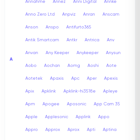
Annahme
Annez
Anni Digital
Annke
Anno Zero Ltd
Anpviz
Anran
Anscam
Anson
Anspo
Antifurto365
Antik Smartcam
Antkr
Antrica
Anv
Anvan
Any Keeper
Anykeeper
Anysun
A
Aobo
Aochan
Aomg
Aoshi
Aote
Aotetek
Apaxis
Apc
Aper
Apexis
Apix
Apklink
Apklink-hi3518e
Apleye
Apm
Apogee
Aposonic
App Cam 35
Apple
Applesonic
Applink
Appo
Appro
Approx
Aprox
Apti
Aptina