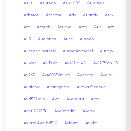
Asus
Asutech
Asw-006
At Vision
Atheros
Athome
Atis
Atlantis
Atrix
Att
Attech
Attichd
Attn
Atv
Atz
Au3
Audiance
Auric
Aussen
Aussenb_sattelk
Aussenkamera1
Autoip
Auwer
Av Tech
Av102ip-40
Av12176dn-15
Av265
Av40185dn-cd
Avacom
Avaja
Avalonix
Avantgarde
Avaya Generic
Avd552mip
Ave
Aventura
Aver
Aver 2012 Tu
Avermedia
Avertx
Avertx Avx-hd510
Avicam
Avidia