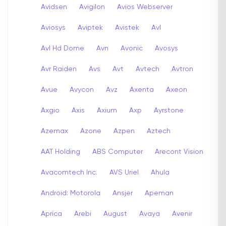
Avidsen
Avigilon
Avios Webserver
Aviosys
Aviptek
Avistek
Avl
Avl Hd Dome
Avn
Avonic
Avosys
Avr Raiden
Avs
Avt
Avtech
Avtron
Avue
Avycon
Avz
Axenta
Axeon
Axgio
Axis
Axium
Axp
Ayrstone
Azemax
Azone
Azpen
Aztech
AAT Holding
ABS Computer
Arecont Vision
Avacomtech Inc.
AVS Uriel
Ahula
Android: Motorola
Ansjer
Apeman
Aprica
Arebi
August
Avaya
Avenir