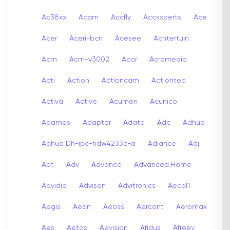
Ac38xx
Acam
Accfly
Accsxperts
Ace
Acer
Aceri-bcn
Acesee
Achtertuin
Acm
Acm-v3002
Acor
Acromedia
Acti
Action
Actioncam
Actiontec
Activa
Active
Acumen
Acunico
Adamas
Adapter
Adata
Adc
Adhua
Adhua Dh-ipc-hdw4233c-a
Adiance
Adj
Adt
Adv
Advance
Advanced Home
Advidia
Advisen
Advitronics
Aecbl1
Aegis
Aeon
Aeoss
Aercont
Aeromax
Aes
Aetos
Aevision
Afidus
Afreey