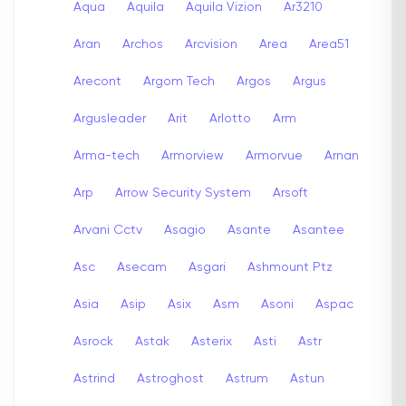
Aqua
Aquila
Aquila Vizion
Ar3210
Aran
Archos
Arcvision
Area
Area51
Arecont
Argom Tech
Argos
Argus
Argusleader
Arit
Arlotto
Arm
Arma-tech
Armorview
Armorvue
Arnan
Arp
Arrow Security System
Arsoft
Arvani Cctv
Asagio
Asante
Asantee
Asc
Asecam
Asgari
Ashmount Ptz
Asia
Asip
Asix
Asm
Asoni
Aspac
Asrock
Astak
Asterix
Asti
Astr
Astrind
Astroghost
Astrum
Astun