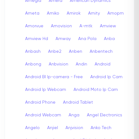
Amegia
Amera
American Dynamics
Ameta
Amiko
Amirok
Amity
Amopm
Amorvue
Amovision
A-mtk
Amview
Amview Hd
Amway
Ana Pola
Anba
Anbash
Anbe2
Anben
Anbentech
Anbong
Anbvision
Andin
Android
Android Bl Ip-camera - Free
Android Ip Cam
Android Ip Webcam
Android Moto Ip Cam
Android Phone
Android Tablet
Android Webcam
Anga
Angel Electronics
Angelo
Anjiel
Anjvision
Anko Tech