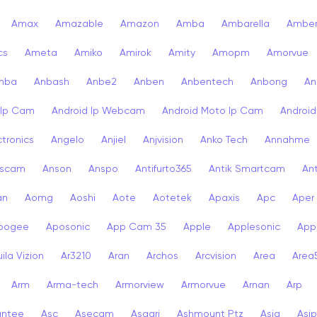
Amax
Amazable
Amazon
Amba
Ambarella
Ambe
cs
Ameta
Amiko
Amirok
Amity
Amopm
Amorvue
nba
Anbash
Anbe2
Anben
Anbentech
Anbong
An
 Ip Cam
Android Ip Webcam
Android Moto Ip Cam
Androi
ctronics
Angelo
Anjiel
Anjvision
Anko Tech
Annahme
scam
Anson
Anspo
Antifurto365
Antik Smartcam
Ant
an
Aomg
Aoshi
Aote
Aotetek
Apaxis
Apc
Aper
pogee
Aposonic
App Cam 35
Apple
Applesonic
Appl
ila Vizion
Ar3210
Aran
Archos
Arcvision
Area
Area
Arm
Arma-tech
Armorview
Armorvue
Arnan
Arp
antee
Asc
Asecam
Asgari
Ashmount Ptz
Asia
Asip