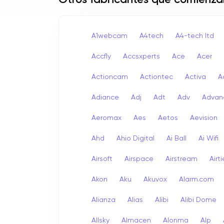
Otros fabricantes que comienza
A1webcam
A4tech
A4-tech Itd
Accfly
Accsxperts
Ace
Acer
Actioncam
Actiontec
Activa
A
Adiance
Adj
Adt
Adv
Advan
Aeromax
Aes
Aetos
Aevision
Ahd
Ahio Digital
Ai Ball
Ai Wifi
Airsoft
Airspace
Airstream
Airt
Akon
Aku
Akuvox
Alarm.com
Alianza
Alias
Alibi
Alibi Dome
Allsky
Almacen
Alonma
Alp