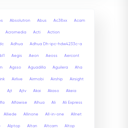
bs
Absolutron
Abus
Ac38xx
Acam
Acromedia
Acti
Action
dc
Adhua
Adhua Dh-ipc-hdw4233c-a
bl1
Aegis
Aeon
Aeoss
Aercont
lm
Agsso
Aguadilla
Aguilera
Aha
link
Airlive
Airmobi
Airship
Airsight
a
Ajt
Ajtv
Akai
Akaso
Akeia
lfa
Alfawise
Alhua
Ali
Ali Express
Alliede
Allinone
All-in-one
Allnet
e
Alptop
Altan
Altcam
Altop