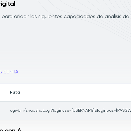
gital
 para añadir las siguientes capacidades de análisis de
s con IA
Ruta
cgi-bin/snapshot.cgi?loginuse=[USERNAME]&loginpas=[PASS