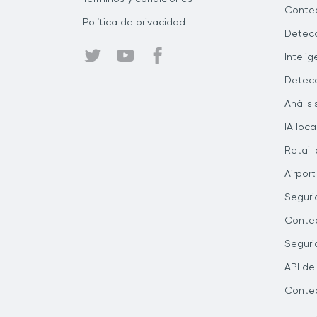
Conteo
Política de privacidad
Detecc
Inteli
Detecc
Anális
IA loca
Retail 
Airport
Seguri
Conteo
Seguri
API de
Conteo