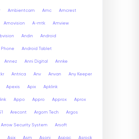
r
Ambientcam
Amc
Amcrest
Amovision
A-mtk
Amview
bvision
Andin
Android
d Phone
Android Tablet
Annez
Anni Digital
Annke
kr
Antrica
Anv
Anvan
Any Keeper
Apexis
Apix
Apklink
ink
Appo
Appro
Approx
Aprox
51
Arecont
Argom Tech
Argos
Arrow Security System
Arsoft
Asix
Asm
Asoni
Aspac
Asrock