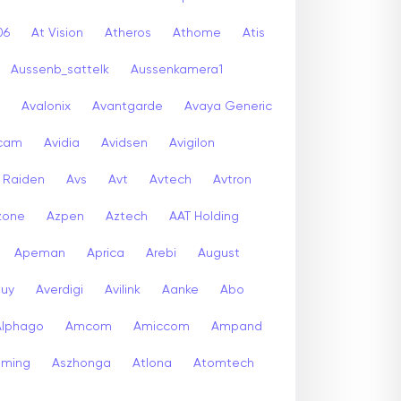
06
At Vision
Atheros
Athome
Atis
Aussenb_sattelk
Aussenkamera1
Avalonix
Avantgarde
Avaya Generic
icam
Avidia
Avidsen
Avigilon
r Raiden
Avs
Avt
Avtech
Avtron
zone
Azpen
Aztech
AAT Holding
Apeman
Aprica
Arebi
August
buy
Averdigi
Avilink
Aanke
Abo
Alphago
Amcom
Amiccom
Ampand
aming
Aszhonga
Atlona
Atomtech