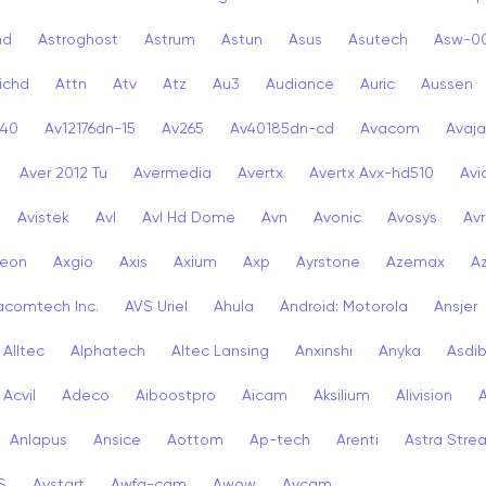
nd
Astroghost
Astrum
Astun
Asus
Asutech
Asw-0
ichd
Attn
Atv
Atz
Au3
Audiance
Auric
Aussen
-40
Av12176dn-15
Av265
Av40185dn-cd
Avacom
Avaja
Aver 2012 Tu
Avermedia
Avertx
Avertx Avx-hd510
Av
Avistek
Avl
Avl Hd Dome
Avn
Avonic
Avosys
Av
eon
Axgio
Axis
Axium
Axp
Ayrstone
Azemax
A
acomtech Inc.
AVS Uriel
Ahula
Android: Motorola
Ansjer
Alltec
Alphatech
Altec Lansing
Anxinshi
Anyka
Asdi
Acvil
Adeco
Aiboostpro
Aicam
Aksilium
Alivision
Anlapus
Ansice
Aottom
Ap-tech
Arenti
Astra Stre
S
Avstart
Awfa-cam
Awow
Avcam