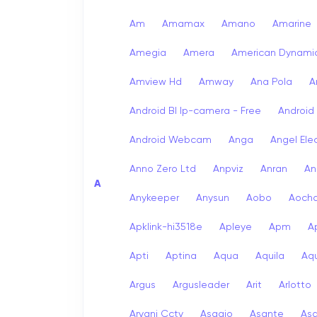
Am
Amamax
Amano
Amarine
Amegia
Amera
American Dynami
Amview Hd
Amway
Ana Pola
A
Android Bl Ip-camera - Free
Android
Android Webcam
Anga
Angel Ele
Anno Zero Ltd
Anpviz
Anran
An
A
Anykeeper
Anysun
Aobo
Aoch
Apklink-hi3518e
Apleye
Apm
A
Apti
Aptina
Aqua
Aquila
Aqu
Argus
Argusleader
Arit
Arlotto
Arvani Cctv
Asagio
Asante
As