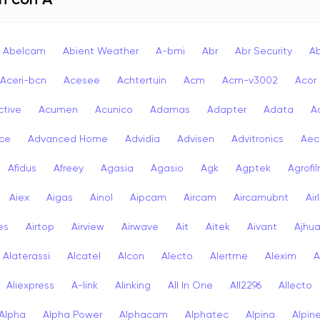
n con A
Abelcam
Abient Weather
A-bmi
Abr
Abr Security
A
Aceri-bcn
Acesee
Achtertuin
Acm
Acm-v3002
Acor
ctive
Acumen
Acunico
Adamas
Adapter
Adata
A
ce
Advanced Home
Advidia
Advisen
Advitronics
Aec
Afidus
Afreey
Agasia
Agasio
Agk
Agptek
Agrofi
Aiex
Aigas
Ainol
Aipcam
Aircam
Aircamubnt
Air
ies
Airtop
Airview
Airwave
Ait
Aitek
Aivant
Ajhu
Alaterassi
Alcatel
Alcon
Alecto
Alertme
Alexim
A
Aliexpress
A-link
Alinking
All In One
All2296
Allecto
Alpha
Alpha Power
Alphacam
Alphatec
Alpina
Alpin