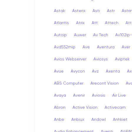
Astak
Asterix
Asti
Astr
Astri
Atlantis
Atrix
Att
Attech
Att
Autoip
Auwer
Av Tech
Av102ip
Avd552mip
Ave
Aventura
Aver
Avios Webserver
Aviosys
Aviptek
Avue
Avycon
Avz
Axenta
Ax
ABS Computer
Arecont Vision
Av
Avaya
Avenir
Aviosis
Air Live
Abron
Active Vision
Activecam
Anbe
Anbiux
Andowl
Anhkiet
Audio Enhancement
Aventi
AViPA