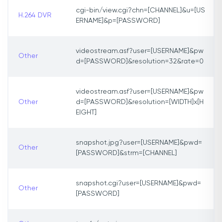
cgi-bin/view.cgi?chn=[CHANNEL]&u=[US
H.264 DVR
ERNAME]&p=[PASSWORD]
videostream.asf?user=[USERNAME]&pw
Other
d=[PASSWORD]&resolution=32&rate=0
videostream.asf?user=[USERNAME]&pw
Other
d=[PASSWORD]&resolution=[WIDTH]x[H
EIGHT]
snapshot.jpg?user=[USERNAME]&pwd=
Other
[PASSWORD]&strm=[CHANNEL]
snapshot.cgi?user=[USERNAME]&pwd=
Other
[PASSWORD]