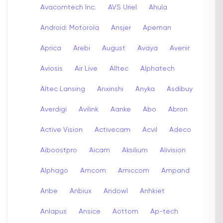
Avacomtech Inc.
AVS Uriel
Ahula
Android: Motorola
Ansjer
Apeman
Aprica
Arebi
August
Avaya
Avenir
Aviosis
Air Live
Alltec
Alphatech
Altec Lansing
Anxinshi
Anyka
Asdibuy
Averdigi
Avilink
Aanke
Abo
Abron
Active Vision
Activecam
Acvil
Adeco
Aiboostpro
Aicam
Aksilium
Alivision
Alphago
Amcom
Amiccom
Ampand
Anbe
Anbiux
Andowl
Anhkiet
Anlapus
Ansice
Aottom
Ap-tech