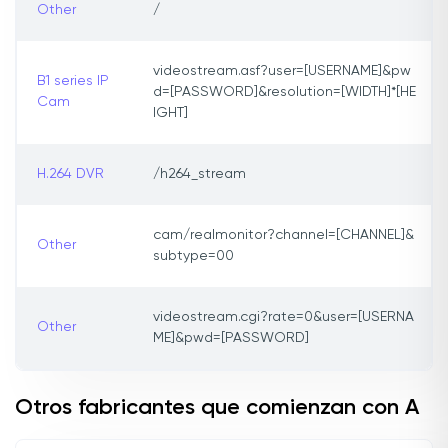
Other
/
videostream.asf?user=[USERNAME]&pw
B1 series IP
d=[PASSWORD]&resolution=[WIDTH]*[HE
Cam
IGHT]
H.264 DVR
/h264_stream
cam/realmonitor?channel=[CHANNEL]&
Other
subtype=00
videostream.cgi?rate=0&user=[USERNA
Other
ME]&pwd=[PASSWORD]
Otros fabricantes que comienzan con A