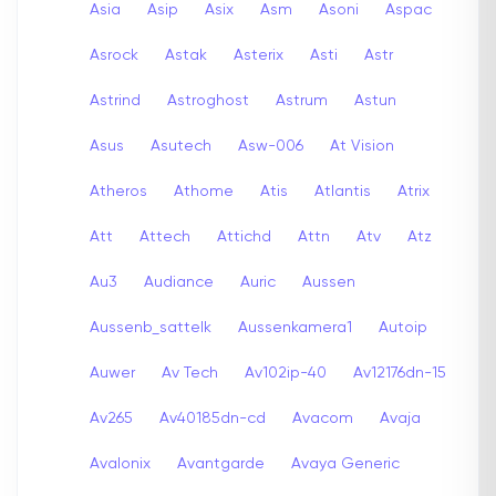
Asia
Asip
Asix
Asm
Asoni
Aspac
Asrock
Astak
Asterix
Asti
Astr
Astrind
Astroghost
Astrum
Astun
Asus
Asutech
Asw-006
At Vision
Atheros
Athome
Atis
Atlantis
Atrix
Att
Attech
Attichd
Attn
Atv
Atz
Au3
Audiance
Auric
Aussen
Aussenb_sattelk
Aussenkamera1
Autoip
Auwer
Av Tech
Av102ip-40
Av12176dn-15
Av265
Av40185dn-cd
Avacom
Avaja
Avalonix
Avantgarde
Avaya Generic