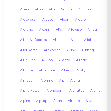
Akeia
Akon
Aku
Akuvox
Alarm.com
Alaterassi
Alcatel
Alcon
Alecto
Alertme
Alexim
Alfa
Alfawise
Alhua
Ali
Ali Express
Alianza
Alias
Alibi
Alibi Dome
Aliexpress
A-link
Alinking
All In One
All2296
Allecto
Alliede
Allinone
All-in-one
Allnet
Allsky
Almacen
Alonma
Alp
Alpha
Alpha Power
Alphacam
Alphatec
Alpina
Alpine
Alptop
Altan
Altcam
Altop
Am
Amamax
Amano
Amarine
Amax