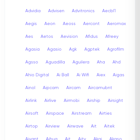
Advidia
Advisen
Advitronics
Aecbl1
Aegis
Aeon
Aeoss
Aercont
Aeromax
Aes
Aetos
Aevision
Afidus
Afreey
Agasia
Agasio
Agk
Agptek
Agrofilm
Agsso
Aguadilla
Aguilera
Aha
Ahd
Ahio Digital
Ai Ball
Ai Wifi
Aiex
Aigas
Ainol
Aipcam
Aircam
Aircamubnt
Airlink
Airlive
Airmobi
Airship
Airsight
Airsoft
Airspace
Airstream
Airties
Airtop
Airview
Airwave
Ait
Aitek
Aivant
Ajhua
Ajt
Ajtv
Akai
Akaso