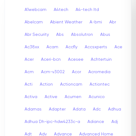
A1webcam
A4tech
A4-tech Itd
Abelcam
Abient Weather
A-bmi
Abr
Abr Security
Abs
Absolutron
Abus
Ac38xx
Acam
Accfly
Accsxperts
Ace
Acer
Aceri-bcn
Acesee
Achtertuin
Acm
Acm-v3002
Acor
Acromedia
Acti
Action
Actioncam
Actiontec
Activa
Active
Acumen
Acunico
Adamas
Adapter
Adata
Adc
Adhua
Adhua Dh-ipc-hdw4233c-a
Adiance
Adj
Adt
Adv
Advance
Advanced Home