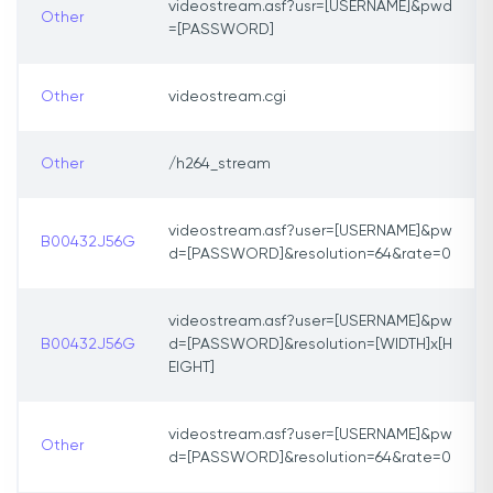
videostream.asf?usr=[USERNAME]&pwd
Other
=[PASSWORD]
Other
videostream.cgi
Other
/h264_stream
videostream.asf?user=[USERNAME]&pw
B00432J56G
d=[PASSWORD]&resolution=64&rate=0
videostream.asf?user=[USERNAME]&pw
B00432J56G
d=[PASSWORD]&resolution=[WIDTH]x[H
EIGHT]
videostream.asf?user=[USERNAME]&pw
Other
d=[PASSWORD]&resolution=64&rate=0