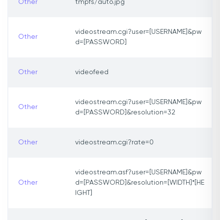
Other
tmpfs/auto.jpg
videostream.cgi?user=[USERNAME]&pw
Other
d=[PASSWORD]
Other
videofeed
videostream.cgi?user=[USERNAME]&pw
Other
d=[PASSWORD]&resolution=32
Other
videostream.cgi?rate=0
videostream.asf?user=[USERNAME]&pw
Other
d=[PASSWORD]&resolution=[WIDTH]*[HE
IGHT]