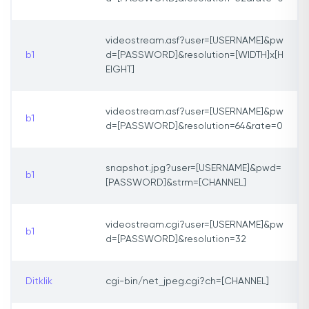
videostream.asf?user=[USERNAME]&pw
b1
d=[PASSWORD]&resolution=[WIDTH]x[H
EIGHT]
videostream.asf?user=[USERNAME]&pw
b1
d=[PASSWORD]&resolution=64&rate=0
snapshot.jpg?user=[USERNAME]&pwd=
b1
[PASSWORD]&strm=[CHANNEL]
videostream.cgi?user=[USERNAME]&pw
b1
d=[PASSWORD]&resolution=32
Ditklik
cgi-bin/net_jpeg.cgi?ch=[CHANNEL]