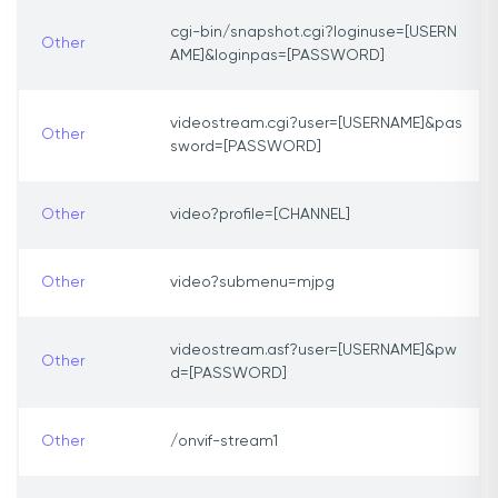
cgi-bin/snapshot.cgi?loginuse=[USERN
Other
AME]&loginpas=[PASSWORD]
videostream.cgi?user=[USERNAME]&pas
Other
sword=[PASSWORD]
Other
video?profile=[CHANNEL]
Other
video?submenu=mjpg
videostream.asf?user=[USERNAME]&pw
Other
d=[PASSWORD]
Other
/onvif-stream1