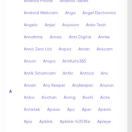
Android Phone
Android Tablet
Android Webcam
Anga
Angel Electronics
Angelo
Anjiel
Anjvision
Anko Tech
Annahme
Annez
Anni Digital
Annke
Anno Zero Ltd
Anpviz
Anran
Anscam
Anson
Anspo
Antifurto365
Antik Smartcam
Antkr
Antrica
Anv
Anvan
Any Keeper
Anykeeper
Anysun
A
Aobo
Aochan
Aomg
Aoshi
Aote
Aotetek
Apaxis
Apc
Aper
Apexis
Apix
Apklink
Apklink-hi3518e
Apleye