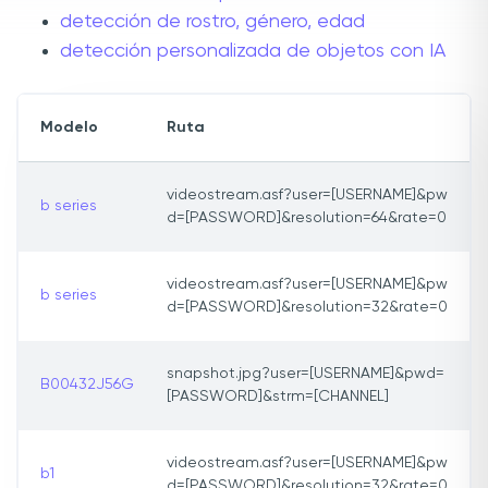
detección de rostro, género, edad
detección personalizada de objetos con IA
Modelo
Ruta
videostream.asf?user=[USERNAME]&pw
b series
d=[PASSWORD]&resolution=64&rate=0
videostream.asf?user=[USERNAME]&pw
b series
d=[PASSWORD]&resolution=32&rate=0
snapshot.jpg?user=[USERNAME]&pwd=
B00432J56G
[PASSWORD]&strm=[CHANNEL]
videostream.asf?user=[USERNAME]&pw
b1
d=[PASSWORD]&resolution=32&rate=0