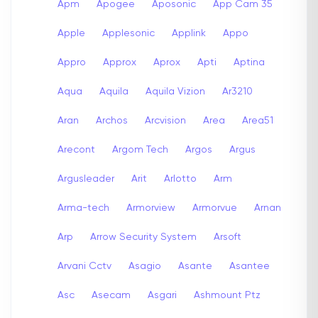
Apm
Apogee
Aposonic
App Cam 35
Apple
Applesonic
Applink
Appo
Appro
Approx
Aprox
Apti
Aptina
Aqua
Aquila
Aquila Vizion
Ar3210
Aran
Archos
Arcvision
Area
Area51
Arecont
Argom Tech
Argos
Argus
Argusleader
Arit
Arlotto
Arm
Arma-tech
Armorview
Armorvue
Arnan
Arp
Arrow Security System
Arsoft
Arvani Cctv
Asagio
Asante
Asantee
Asc
Asecam
Asgari
Ashmount Ptz