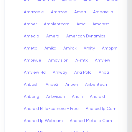
Amazable
Amazon
Amba
Ambarella
Amber
Ambientcam
Amc
Amcrest
Amegia
Amera
American Dynamics
Ameta
Amiko
Amirok
Amity
Amopm
Amorvue
Amovision
A-mtk
Amview
Amview Hd
Amway
Ana Pola
Anba
Anbash
Anbe2
Anben
Anbentech
Anbong
Anbvision
Andin
Android
Android Bl Ip-camera - Free
Android Ip Cam
Android Ip Webcam
Android Moto Ip Cam