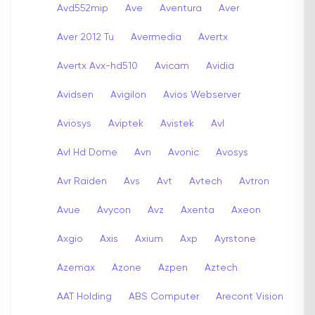
Avd552mip
Ave
Aventura
Aver
Aver 2012 Tu
Avermedia
Avertx
Avertx Avx-hd510
Avicam
Avidia
Avidsen
Avigilon
Avios Webserver
Aviosys
Aviptek
Avistek
Avl
Avl Hd Dome
Avn
Avonic
Avosys
Avr Raiden
Avs
Avt
Avtech
Avtron
Avue
Avycon
Avz
Axenta
Axeon
Axgio
Axis
Axium
Axp
Ayrstone
Azemax
Azone
Azpen
Aztech
AAT Holding
ABS Computer
Arecont Vision