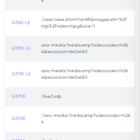
4
/view/view.shtml?id=68&imagepath=%2F
Q1765-LE
mjp%2Fvideo.mjpg&size=1
axis-media/media.amp?videocodec=h26
Q1785-LE
4&resolution=640x480
axis-media/media.amp?videocodec=h26
Q1798-LE
4&resolution=640x480
Q3708
/live3.sdp
/axis-media/media.amp?videocodec=h26
Q3708
4