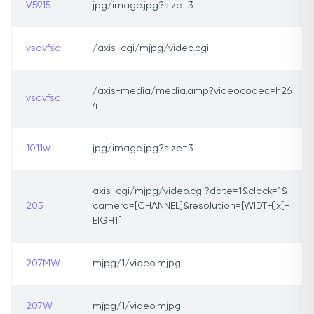
V5915
jpg/image.jpg?size=3
vsavfsa
/axis-cgi/mjpg/video.cgi
/axis-media/media.amp?videocodec=h26
vsavfsa
4
1011w
jpg/image.jpg?size=3
axis-cgi/mjpg/video.cgi?date=1&clock=1&
205
camera=[CHANNEL]&resolution=[WIDTH]x[H
EIGHT]
207MW
mjpg/1/video.mjpg
207W
mjpg/1/video.mjpg