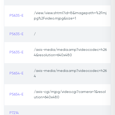
/view/view.shtml?id=8&imagepath=%2Fmj
P5635-E
pg%2Fvideo.mjpg&size=1
P5635-E
/
/axis-media/media.amp?videocodec=h26
P5635-E
4&resolution=640x480
/axis-media/media.amp?videocodec=h26
P5654-E
4
/axis-cgi/mjpg/video.cgi?camera=1&resol
P5654-E
ution=640x480
P7214