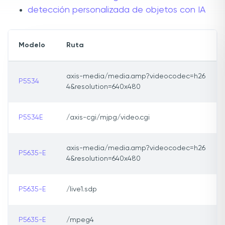
detección personalizada de objetos con IA
Modelo
Ruta
axis-media/media.amp?videocodec=h26
P5534
4&resolution=640x480
P5534E
/axis-cgi/mjpg/video.cgi
axis-media/media.amp?videocodec=h26
P5635-E
4&resolution=640x480
P5635-E
/live1.sdp
P5635-E
/mpeg4