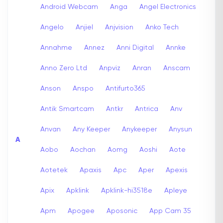
Android Webcam
Anga
Angel Electronics
Angelo
Anjiel
Anjvision
Anko Tech
Annahme
Annez
Anni Digital
Annke
Anno Zero Ltd
Anpviz
Anran
Anscam
Anson
Anspo
Antifurto365
Antik Smartcam
Antkr
Antrica
Anv
Anvan
Any Keeper
Anykeeper
Anysun
A
Aobo
Aochan
Aomg
Aoshi
Aote
Aotetek
Apaxis
Apc
Aper
Apexis
Apix
Apklink
Apklink-hi3518e
Apleye
Apm
Apogee
Aposonic
App Cam 35