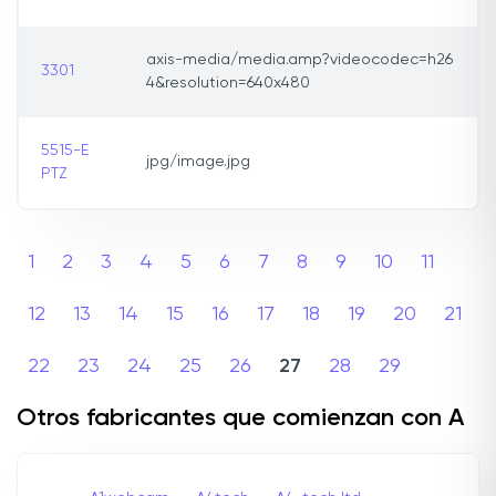
axis-media/media.amp?videocodec=h26
3301
4&resolution=640x480
5515-E
jpg/image.jpg
PTZ
1
2
3
4
5
6
7
8
9
10
11
12
13
14
15
16
17
18
19
20
21
22
23
24
25
26
27
28
29
Otros fabricantes que comienzan con A