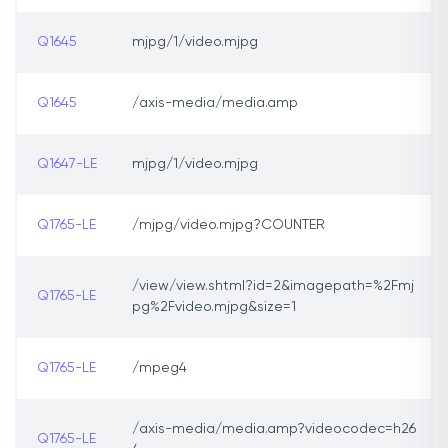
Q1645
mjpg/1/video.mjpg
Q1645
/axis-media/media.amp
Q1647-LE
mjpg/1/video.mjpg
Q1765-LE
/mjpg/video.mjpg?COUNTER
/view/view.shtml?id=2&imagepath=%2Fmj
Q1765-LE
pg%2Fvideo.mjpg&size=1
Q1765-LE
/mpeg4
/axis-media/media.amp?videocodec=h26
Q1765-LE