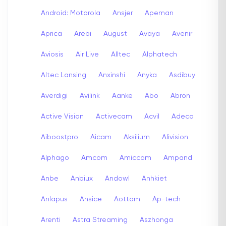
Android: Motorola
Ansjer
Apeman
Aprica
Arebi
August
Avaya
Avenir
Aviosis
Air Live
Alltec
Alphatech
Altec Lansing
Anxinshi
Anyka
Asdibuy
Averdigi
Avilink
Aanke
Abo
Abron
Active Vision
Activecam
Acvil
Adeco
Aiboostpro
Aicam
Aksilium
Alivision
Alphago
Amcom
Amiccom
Ampand
Anbe
Anbiux
Andowl
Anhkiet
Anlapus
Ansice
Aottom
Ap-tech
Arenti
Astra Streaming
Aszhonga