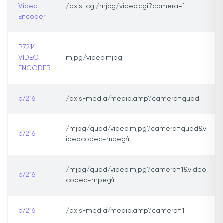
Video
/axis-cgi/mjpg/video.cgi?camera=1
Encoder
P7214
VIDEO
mjpg/video.mjpg
ENCODER
p7216
/axis-media/media.amp?camera=quad
/mjpg/quad/video.mjpg?camera=quad&v
p7216
ideocodec=mpeg4
/mjpg/quad/video.mjpg?camera=1&video
p7216
codec=mpeg4
p7216
/axis-media/media.amp?camera=1