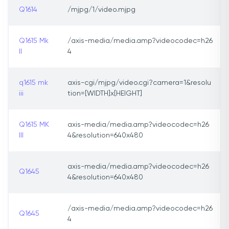
Q1614
/mjpg/1/video.mjpg
Q1615 Mk
/axis-media/media.amp?videocodec=h26
II
4
q1615 mk
axis-cgi/mjpg/video.cgi?camera=1&resolu
iii
tion=[WIDTH]x[HEIGHT]
Q1615 MK
axis-media/media.amp?videocodec=h26
III
4&resolution=640x480
axis-media/media.amp?videocodec=h26
Q1645
4&resolution=640x480
/axis-media/media.amp?videocodec=h26
Q1645
4