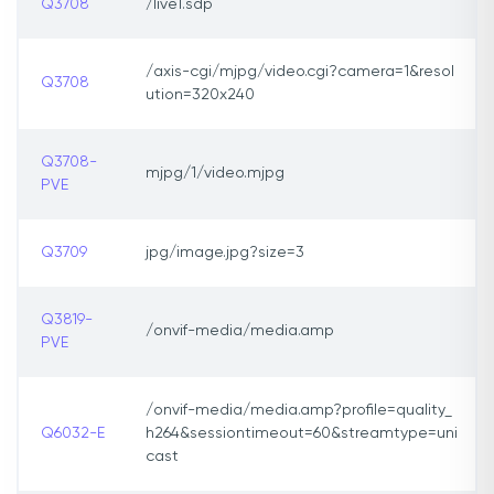
Q3708
/live1.sdp
/axis-cgi/mjpg/video.cgi?camera=1&resol
Q3708
ution=320x240
Q3708-
mjpg/1/video.mjpg
PVE
Q3709
jpg/image.jpg?size=3
Q3819-
/onvif-media/media.amp
PVE
/onvif-media/media.amp?profile=quality_
Q6032-E
h264&sessiontimeout=60&streamtype=uni
cast