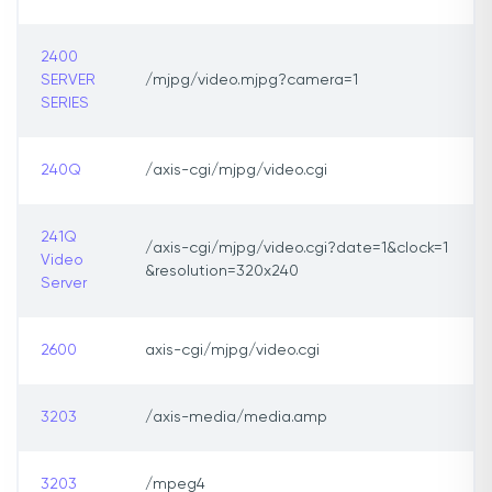
2400
SERVER
/mjpg/video.mjpg?camera=1
SERIES
240Q
/axis-cgi/mjpg/video.cgi
241Q
/axis-cgi/mjpg/video.cgi?date=1&clock=1
Video
&resolution=320x240
Server
2600
axis-cgi/mjpg/video.cgi
3203
/axis-media/media.amp
3203
/mpeg4