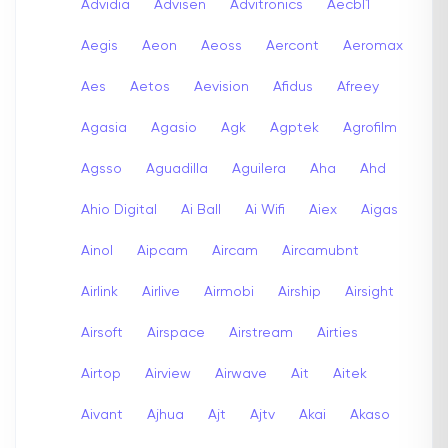
Advidia
Advisen
Advitronics
Aecbl1
Aegis
Aeon
Aeoss
Aercont
Aeromax
Aes
Aetos
Aevision
Afidus
Afreey
Agasia
Agasio
Agk
Agptek
Agrofilm
Agsso
Aguadilla
Aguilera
Aha
Ahd
Ahio Digital
Ai Ball
Ai Wifi
Aiex
Aigas
Ainol
Aipcam
Aircam
Aircamubnt
Airlink
Airlive
Airmobi
Airship
Airsight
Airsoft
Airspace
Airstream
Airties
Airtop
Airview
Airwave
Ait
Aitek
Aivant
Ajhua
Ajt
Ajtv
Akai
Akaso