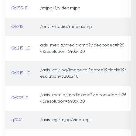
Q6155-E
/mjpg/1/video.mjpg
Q6215
/onvif-media/media.amp
axis-media/media.amp?videocodec=h26
Q6215-LE
4&resolution=640x480
/axis-cgi/jpg/image.cgi?date=1&clock=1&r
Q6215-LE
esolution=320x240
/axis-media/media.amp?videocodec=h26
Q6705-E
4&resolution=640x480
q7041
/axis-cgi/mjpg/video.cgi