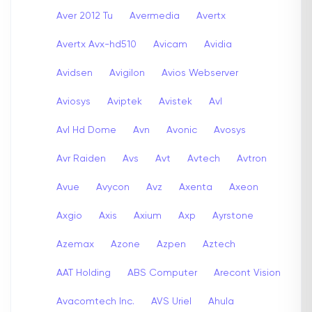
Aver 2012 Tu
Avermedia
Avertx
Avertx Avx-hd510
Avicam
Avidia
Avidsen
Avigilon
Avios Webserver
Aviosys
Aviptek
Avistek
Avl
Avl Hd Dome
Avn
Avonic
Avosys
Avr Raiden
Avs
Avt
Avtech
Avtron
Avue
Avycon
Avz
Axenta
Axeon
Axgio
Axis
Axium
Axp
Ayrstone
Azemax
Azone
Azpen
Aztech
AAT Holding
ABS Computer
Arecont Vision
Avacomtech Inc.
AVS Uriel
Ahula