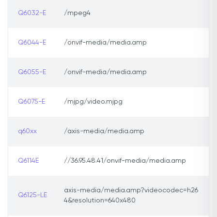
Q6032-E
/mpeg4
Q6044-E
/onvif-media/media.amp
Q6055-E
/onvif-media/media.amp
Q6075-E
/mjpg/video.mjpg
q60xx
/axis-media/media.amp
Q6114E
//36.95.48.41/onvif-media/media.amp
axis-media/media.amp?videocodec=h26
Q6125-LE
4&resolution=640x480