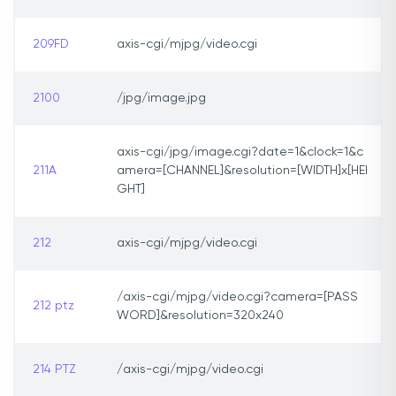
209FD
axis-cgi/mjpg/video.cgi
2100
/jpg/image.jpg
axis-cgi/jpg/image.cgi?date=1&clock=1&c
211A
amera=[CHANNEL]&resolution=[WIDTH]x[HEI
GHT]
212
axis-cgi/mjpg/video.cgi
/axis-cgi/mjpg/video.cgi?camera=[PASS
212 ptz
WORD]&resolution=320x240
214 PTZ
/axis-cgi/mjpg/video.cgi