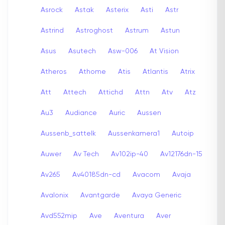
Asrock
Astak
Asterix
Asti
Astr
Astrind
Astroghost
Astrum
Astun
Asus
Asutech
Asw-006
At Vision
Atheros
Athome
Atis
Atlantis
Atrix
Att
Attech
Attichd
Attn
Atv
Atz
Au3
Audiance
Auric
Aussen
Aussenb_sattelk
Aussenkamera1
Autoip
Auwer
Av Tech
Av102ip-40
Av12176dn-15
Av265
Av40185dn-cd
Avacom
Avaja
Avalonix
Avantgarde
Avaya Generic
Avd552mip
Ave
Aventura
Aver