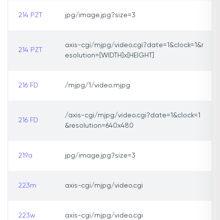
214 PZT
jpg/image.jpg?size=3
axis-cgi/mjpg/video.cgi?date=1&clock=1&r
214 PZT
esolution=[WIDTH]x[HEIGHT]
216 FD
/mjpg/1/video.mjpg
/axis-cgi/mjpg/video.cgi?date=1&clock=1
216 FD
&resolution=640x480
219a
jpg/image.jpg?size=3
223m
axis-cgi/mjpg/video.cgi
223w
axis-cgi/mjpg/video.cgi