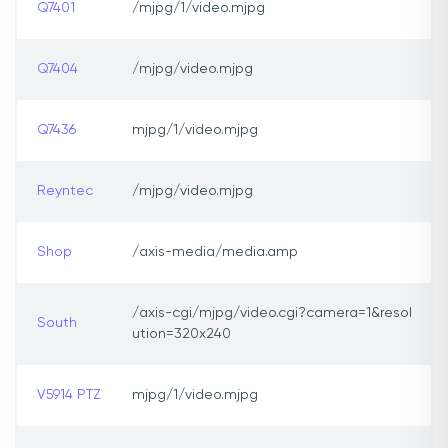
Q7401
/mjpg/1/video.mjpg
Q7404
/mjpg/video.mjpg
Q7436
mjpg/1/video.mjpg
Reyntec
/mjpg/video.mjpg
Shop
/axis-media/media.amp
/axis-cgi/mjpg/video.cgi?camera=1&resol
South
ution=320x240
V5914 PTZ
mjpg/1/video.mjpg