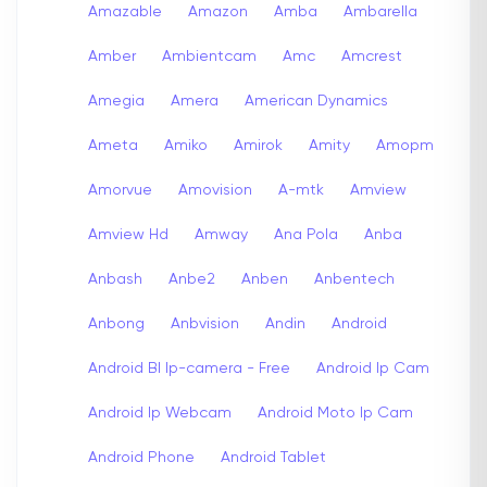
Amazable
Amazon
Amba
Ambarella
Amber
Ambientcam
Amc
Amcrest
Amegia
Amera
American Dynamics
Ameta
Amiko
Amirok
Amity
Amopm
Amorvue
Amovision
A-mtk
Amview
Amview Hd
Amway
Ana Pola
Anba
Anbash
Anbe2
Anben
Anbentech
Anbong
Anbvision
Andin
Android
Android Bl Ip-camera - Free
Android Ip Cam
Android Ip Webcam
Android Moto Ip Cam
Android Phone
Android Tablet