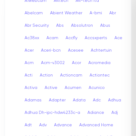
A1webcam
A4tech
A4-tech Itd
Abelcam
Abient Weather
A-bmi
Abr
Abr Security
Abs
Absolutron
Abus
Ac38xx
Acam
Accfly
Accsxperts
Ace
Acer
Aceri-bcn
Acesee
Achtertuin
Acm
Acm-v3002
Acor
Acromedia
Acti
Action
Actioncam
Actiontec
Activa
Active
Acumen
Acunico
Adamas
Adapter
Adata
Adc
Adhua
Adhua Dh-ipc-hdw4233c-a
Adiance
Adj
Adt
Adv
Advance
Advanced Home