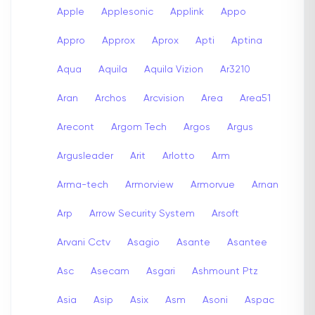
Apple
Applesonic
Applink
Appo
Appro
Approx
Aprox
Apti
Aptina
Aqua
Aquila
Aquila Vizion
Ar3210
Aran
Archos
Arcvision
Area
Area51
Arecont
Argom Tech
Argos
Argus
Argusleader
Arit
Arlotto
Arm
Arma-tech
Armorview
Armorvue
Arnan
Arp
Arrow Security System
Arsoft
Arvani Cctv
Asagio
Asante
Asantee
Asc
Asecam
Asgari
Ashmount Ptz
Asia
Asip
Asix
Asm
Asoni
Aspac