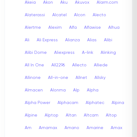
Akeia
Akon
Aku
Akuvox
Alarm.com
Alaterassi
Alcatel
Alcon
Alecto
Alertme
Alexim
Alfa
Alfawise
Alhua
Ali
Ali Express
Alianza
Alias
Alibi
Alibi Dome
Aliexpress
A-link
Alinking
All In One
All2296
Allecto
Alliede
Allinone
All-in-one
Allnet
Allsky
Almacen
Alonma
Alp
Alpha
Alpha Power
Alphacam
Alphatec
Alpina
Alpine
Alptop
Altan
Altcam
Altop
Am
Amamax
Amano
Amarine
Amax