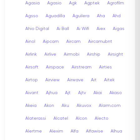
Agasia
Agasio
Agk
Agptek
Agrofilm
Agsso
Aguadilla
Aguilera
Aha
Ahd
Ahio Digital
Ai Ball
Ai Wifi
Aiex
Aigas
Ainol
Aipcam
Aircam
Aircamubnt
Airlink
Airlive
Airmobi
Airship
Airsight
Airsoft
Airspace
Airstream
Airties
Airtop
Airview
Airwave
Ait
Aitek
Aivant
Ajhua
Ajt
Ajtv
Akai
Akaso
Akeia
Akon
Aku
Akuvox
Alarm.com
Alaterassi
Alcatel
Alcon
Alecto
Alertme
Alexim
Alfa
Alfawise
Alhua