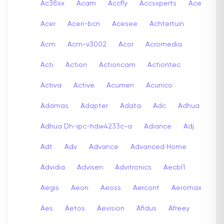
Ac38xx
Acam
Accfly
Accsxperts
Ace
Acer
Aceri-bcn
Acesee
Achtertuin
Acm
Acm-v3002
Acor
Acromedia
Acti
Action
Actioncam
Actiontec
Activa
Active
Acumen
Acunico
Adamas
Adapter
Adata
Adc
Adhua
Adhua Dh-ipc-hdw4233c-a
Adiance
Adj
Adt
Adv
Advance
Advanced Home
Advidia
Advisen
Advitronics
Aecbl1
Aegis
Aeon
Aeoss
Aercont
Aeromax
Aes
Aetos
Aevision
Afidus
Afreey