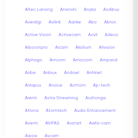
Altec Lansing
Anxinshi
Anyka
Asdibuy
Averdigi
Avilink
Aanke
Abo
Abron
Active Vision
Activecam
Acvil
Adeco
Aiboostpro
Aicam
Aksilium
Alivision
Alphago
Amcom
Amiccom
Ampand
Anbe
Anbiux
Andowl
Anhkiet
Anlapus
Ansice
Aottom
Ap-tech
Arenti
Astra Streaming
Aszhonga
Atlona
Atomtech
Audio Enhancement
Aventi
AViPAS
Avstart
Awfa-cam
Awow
Avcam