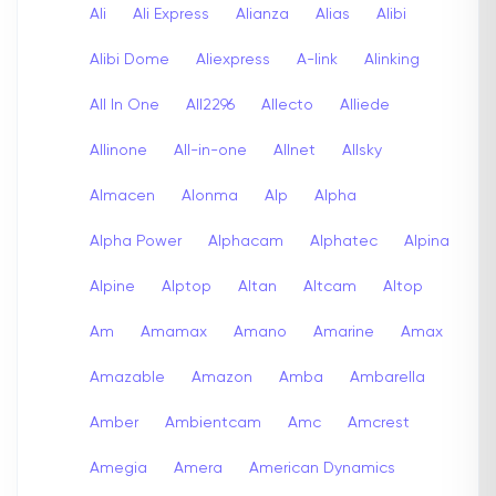
Ali
Ali Express
Alianza
Alias
Alibi
Alibi Dome
Aliexpress
A-link
Alinking
All In One
All2296
Allecto
Alliede
Allinone
All-in-one
Allnet
Allsky
Almacen
Alonma
Alp
Alpha
Alpha Power
Alphacam
Alphatec
Alpina
Alpine
Alptop
Altan
Altcam
Altop
Am
Amamax
Amano
Amarine
Amax
Amazable
Amazon
Amba
Ambarella
Amber
Ambientcam
Amc
Amcrest
Amegia
Amera
American Dynamics