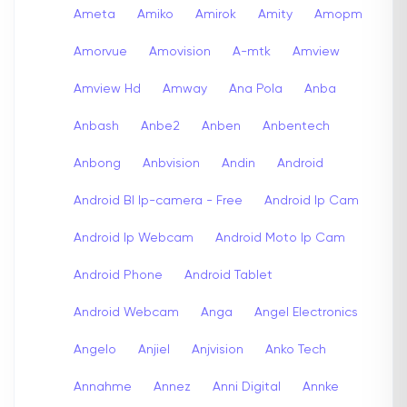
Ameta
Amiko
Amirok
Amity
Amopm
Amorvue
Amovision
A-mtk
Amview
Amview Hd
Amway
Ana Pola
Anba
Anbash
Anbe2
Anben
Anbentech
Anbong
Anbvision
Andin
Android
Android Bl Ip-camera - Free
Android Ip Cam
Android Ip Webcam
Android Moto Ip Cam
Android Phone
Android Tablet
Android Webcam
Anga
Angel Electronics
Angelo
Anjiel
Anjvision
Anko Tech
Annahme
Annez
Anni Digital
Annke