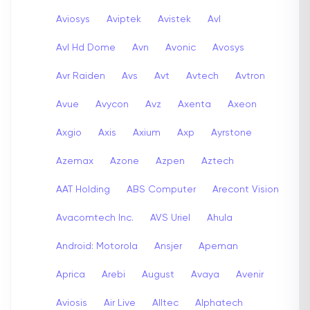
Aviosys
Aviptek
Avistek
Avl
Avl Hd Dome
Avn
Avonic
Avosys
Avr Raiden
Avs
Avt
Avtech
Avtron
Avue
Avycon
Avz
Axenta
Axeon
Axgio
Axis
Axium
Axp
Ayrstone
Azemax
Azone
Azpen
Aztech
AAT Holding
ABS Computer
Arecont Vision
Avacomtech Inc.
AVS Uriel
Ahula
Android: Motorola
Ansjer
Apeman
Aprica
Arebi
August
Avaya
Avenir
Aviosis
Air Live
Alltec
Alphatech