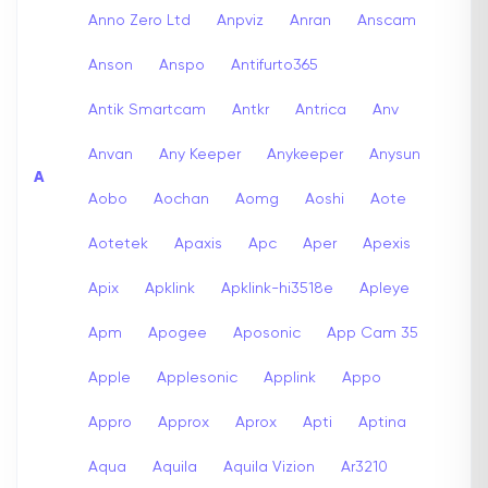
Anno Zero Ltd
Anpviz
Anran
Anscam
Anson
Anspo
Antifurto365
Antik Smartcam
Antkr
Antrica
Anv
Anvan
Any Keeper
Anykeeper
Anysun
A
Aobo
Aochan
Aomg
Aoshi
Aote
Aotetek
Apaxis
Apc
Aper
Apexis
Apix
Apklink
Apklink-hi3518e
Apleye
Apm
Apogee
Aposonic
App Cam 35
Apple
Applesonic
Applink
Appo
Appro
Approx
Aprox
Apti
Aptina
Aqua
Aquila
Aquila Vizion
Ar3210