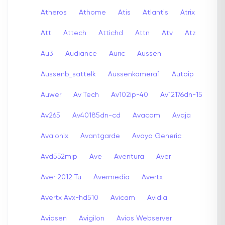
Atheros
Athome
Atis
Atlantis
Atrix
Att
Attech
Attichd
Attn
Atv
Atz
Au3
Audiance
Auric
Aussen
Aussenb_sattelk
Aussenkamera1
Autoip
Auwer
Av Tech
Av102ip-40
Av12176dn-15
Av265
Av40185dn-cd
Avacom
Avaja
Avalonix
Avantgarde
Avaya Generic
Avd552mip
Ave
Aventura
Aver
Aver 2012 Tu
Avermedia
Avertx
Avertx Avx-hd510
Avicam
Avidia
Avidsen
Avigilon
Avios Webserver