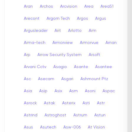
Aran
Archos
Arcvision
Area
Area51
Arecont
Argom Tech
Argos
Argus
Argusleader
Arit
Arlotto
Arm
Arma-tech
Armorview
Armorvue
Arnan
Arp
Arrow Security System
Arsoft
Arvani Cctv
Asagio
Asante
Asantee
Asc
Asecam
Asgari
Ashmount Ptz
Asia
Asip
Asix
Asm
Asoni
Aspac
Asrock
Astak
Asterix
Asti
Astr
Astrind
Astroghost
Astrum
Astun
Asus
Asutech
Asw-006
At Vision