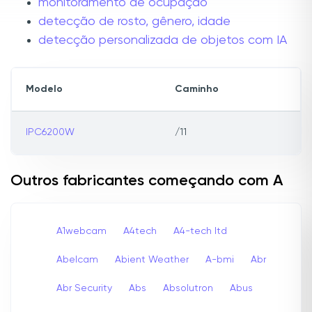
monitoramento de ocupação
detecção de rosto, gênero, idade
detecção personalizada de objetos com IA
Modelo
Caminho
IPC6200W
/11
Outros fabricantes começando com A
A1webcam
A4tech
A4-tech Itd
Abelcam
Abient Weather
A-bmi
Abr
Abr Security
Abs
Absolutron
Abus