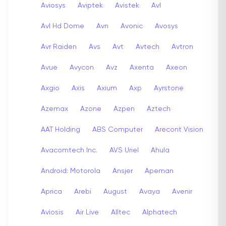
Aviosys
Aviptek
Avistek
Avl
Avl Hd Dome
Avn
Avonic
Avosys
Avr Raiden
Avs
Avt
Avtech
Avtron
Avue
Avycon
Avz
Axenta
Axeon
Axgio
Axis
Axium
Axp
Ayrstone
Azemax
Azone
Azpen
Aztech
AAT Holding
ABS Computer
Arecont Vision
Avacomtech Inc.
AVS Uriel
Ahula
Android: Motorola
Ansjer
Apeman
Aprica
Arebi
August
Avaya
Avenir
Aviosis
Air Live
Alltec
Alphatech