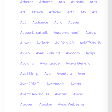
Atheros
Athome
Atis
Atlantis
Atrix
Att
Attech
Attichd
Attn
Atv
Atz
Au3
Audiance
Auric
Aussen
Aussenb_sattelk
Aussenkamera1
Autoip
Auwer
Av Tech
Av102ip-40
Av12176dn-15
Av265
Av40185dn-cd
Avacom
Avaja
Avalonix
Avantgarde
Avaya Generic
Avd552mip
Ave
Aventura
Aver
Aver 2012 Tu
Avermedia
Avertx
Avertx Avx-hd510
Avicam
Avidia
Avidsen
Avigilon
Avios Webserver