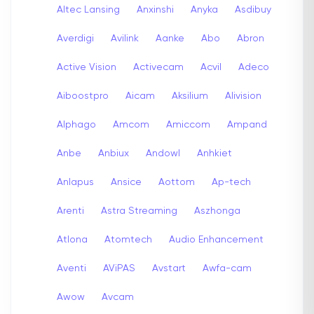
Altec Lansing
Anxinshi
Anyka
Asdibuy
Averdigi
Avilink
Aanke
Abo
Abron
Active Vision
Activecam
Acvil
Adeco
Aiboostpro
Aicam
Aksilium
Alivision
Alphago
Amcom
Amiccom
Ampand
Anbe
Anbiux
Andowl
Anhkiet
Anlapus
Ansice
Aottom
Ap-tech
Arenti
Astra Streaming
Aszhonga
Atlona
Atomtech
Audio Enhancement
Aventi
AViPAS
Avstart
Awfa-cam
Awow
Avcam