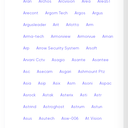
Aran
Archos
Arcvision
Area
Area51
Arecont
Argom Tech
Argos
Argus
Argusleader
Arit
Arlotto
Arm
Arma-tech
Armorview
Armorvue
Arnan
Arp
Arrow Security System
Arsoft
Arvani Cctv
Asagio
Asante
Asantee
Asc
Asecam
Asgari
Ashmount Ptz
Asia
Asip
Asix
Asm
Asoni
Aspac
Asrock
Astak
Asterix
Asti
Astr
Astrind
Astroghost
Astrum
Astun
Asus
Asutech
Asw-006
At Vision