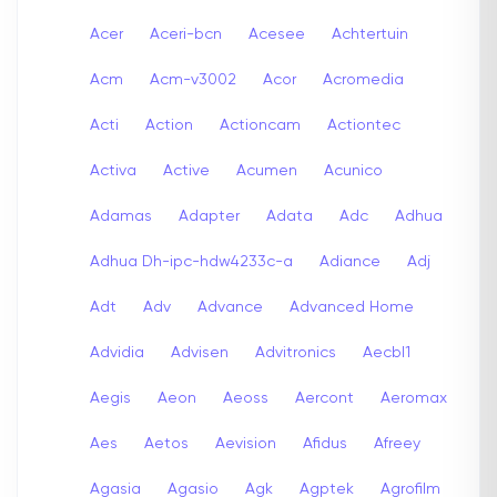
Acer
Aceri-bcn
Acesee
Achtertuin
Acm
Acm-v3002
Acor
Acromedia
Acti
Action
Actioncam
Actiontec
Activa
Active
Acumen
Acunico
Adamas
Adapter
Adata
Adc
Adhua
Adhua Dh-ipc-hdw4233c-a
Adiance
Adj
Adt
Adv
Advance
Advanced Home
Advidia
Advisen
Advitronics
Aecbl1
Aegis
Aeon
Aeoss
Aercont
Aeromax
Aes
Aetos
Aevision
Afidus
Afreey
Agasia
Agasio
Agk
Agptek
Agrofilm