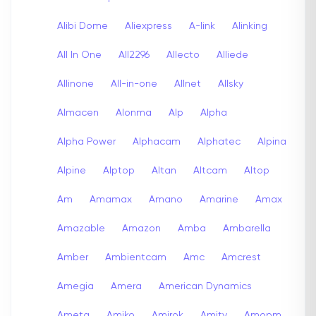
Alibi Dome
Aliexpress
A-link
Alinking
All In One
All2296
Allecto
Alliede
Allinone
All-in-one
Allnet
Allsky
Almacen
Alonma
Alp
Alpha
Alpha Power
Alphacam
Alphatec
Alpina
Alpine
Alptop
Altan
Altcam
Altop
Am
Amamax
Amano
Amarine
Amax
Amazable
Amazon
Amba
Ambarella
Amber
Ambientcam
Amc
Amcrest
Amegia
Amera
American Dynamics
Ameta
Amiko
Amirok
Amity
Amopm