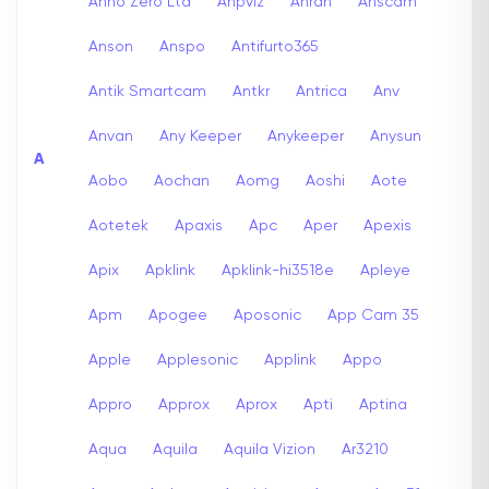
Anno Zero Ltd
Anpviz
Anran
Anscam
Anson
Anspo
Antifurto365
Antik Smartcam
Antkr
Antrica
Anv
Anvan
Any Keeper
Anykeeper
Anysun
A
Aobo
Aochan
Aomg
Aoshi
Aote
Aotetek
Apaxis
Apc
Aper
Apexis
Apix
Apklink
Apklink-hi3518e
Apleye
Apm
Apogee
Aposonic
App Cam 35
Apple
Applesonic
Applink
Appo
Appro
Approx
Aprox
Apti
Aptina
Aqua
Aquila
Aquila Vizion
Ar3210