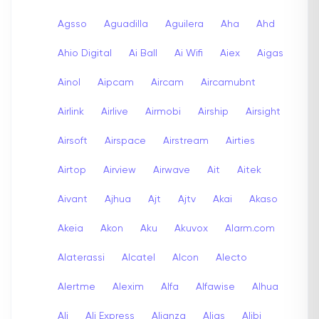
Agsso
Aguadilla
Aguilera
Aha
Ahd
Ahio Digital
Ai Ball
Ai Wifi
Aiex
Aigas
Ainol
Aipcam
Aircam
Aircamubnt
Airlink
Airlive
Airmobi
Airship
Airsight
Airsoft
Airspace
Airstream
Airties
Airtop
Airview
Airwave
Ait
Aitek
Aivant
Ajhua
Ajt
Ajtv
Akai
Akaso
Akeia
Akon
Aku
Akuvox
Alarm.com
Alaterassi
Alcatel
Alcon
Alecto
Alertme
Alexim
Alfa
Alfawise
Alhua
Ali
Ali Express
Alianza
Alias
Alibi