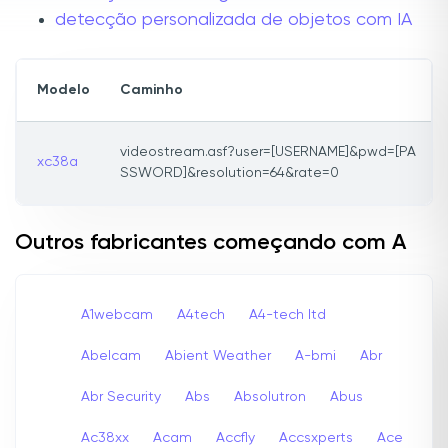
detecção personalizada de objetos com IA
Modelo
Caminho
videostream.asf?user=[USERNAME]&pwd=[PA
xc38a
SSWORD]&resolution=64&rate=0
Outros fabricantes começando com A
A1webcam
A4tech
A4-tech Itd
Abelcam
Abient Weather
A-bmi
Abr
Abr Security
Abs
Absolutron
Abus
Ac38xx
Acam
Accfly
Accsxperts
Ace