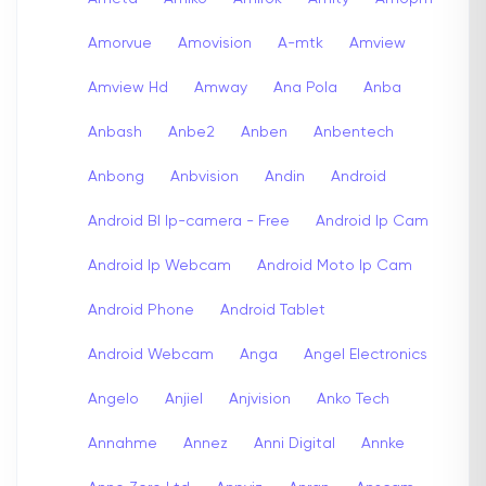
Amorvue
Amovision
A-mtk
Amview
Amview Hd
Amway
Ana Pola
Anba
Anbash
Anbe2
Anben
Anbentech
Anbong
Anbvision
Andin
Android
Android Bl Ip-camera - Free
Android Ip Cam
Android Ip Webcam
Android Moto Ip Cam
Android Phone
Android Tablet
Android Webcam
Anga
Angel Electronics
Angelo
Anjiel
Anjvision
Anko Tech
Annahme
Annez
Anni Digital
Annke