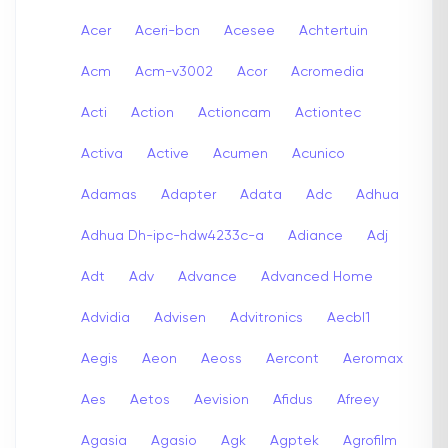
Acer
Aceri-bcn
Acesee
Achtertuin
Acm
Acm-v3002
Acor
Acromedia
Acti
Action
Actioncam
Actiontec
Activa
Active
Acumen
Acunico
Adamas
Adapter
Adata
Adc
Adhua
Adhua Dh-ipc-hdw4233c-a
Adiance
Adj
Adt
Adv
Advance
Advanced Home
Advidia
Advisen
Advitronics
Aecbl1
Aegis
Aeon
Aeoss
Aercont
Aeromax
Aes
Aetos
Aevision
Afidus
Afreey
Agasia
Agasio
Agk
Agptek
Agrofilm