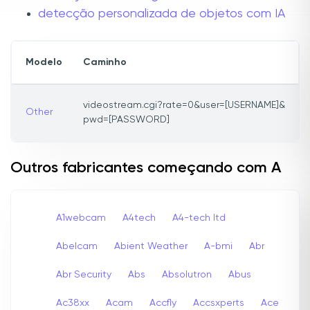
detecção personalizada de objetos com IA
Modelo
Caminho
videostream.cgi?rate=0&user=[USERNAME]&
Other
pwd=[PASSWORD]
Outros fabricantes começando com A
A1webcam
A4tech
A4-tech Itd
Abelcam
Abient Weather
A-bmi
Abr
Abr Security
Abs
Absolutron
Abus
Ac38xx
Acam
Accfly
Accsxperts
Ace