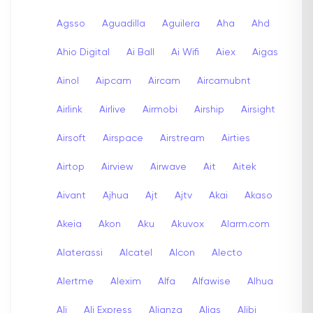
Agsso
Aguadilla
Aguilera
Aha
Ahd
Ahio Digital
Ai Ball
Ai Wifi
Aiex
Aigas
Ainol
Aipcam
Aircam
Aircamubnt
Airlink
Airlive
Airmobi
Airship
Airsight
Airsoft
Airspace
Airstream
Airties
Airtop
Airview
Airwave
Ait
Aitek
Aivant
Ajhua
Ajt
Ajtv
Akai
Akaso
Akeia
Akon
Aku
Akuvox
Alarm.com
Alaterassi
Alcatel
Alcon
Alecto
Alertme
Alexim
Alfa
Alfawise
Alhua
Ali
Ali Express
Alianza
Alias
Alibi