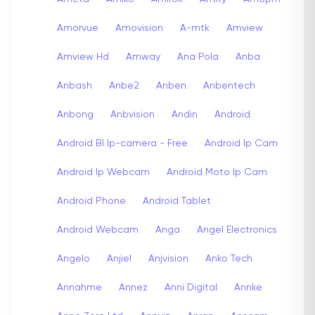
Amorvue
Amovision
A-mtk
Amview
Amview Hd
Amway
Ana Pola
Anba
Anbash
Anbe2
Anben
Anbentech
Anbong
Anbvision
Andin
Android
Android Bl Ip-camera - Free
Android Ip Cam
Android Ip Webcam
Android Moto Ip Cam
Android Phone
Android Tablet
Android Webcam
Anga
Angel Electronics
Angelo
Anjiel
Anjvision
Anko Tech
Annahme
Annez
Anni Digital
Annke