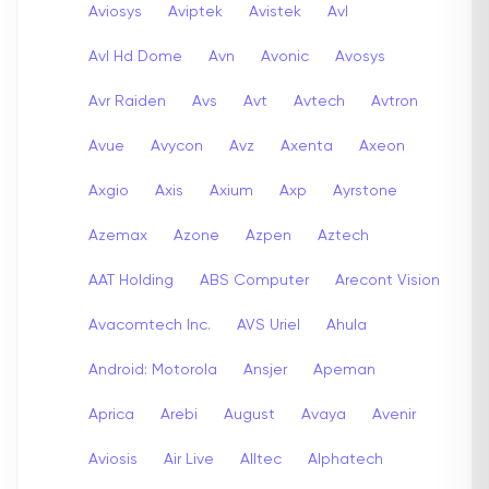
Aviosys
Aviptek
Avistek
Avl
Avl Hd Dome
Avn
Avonic
Avosys
Avr Raiden
Avs
Avt
Avtech
Avtron
Avue
Avycon
Avz
Axenta
Axeon
Axgio
Axis
Axium
Axp
Ayrstone
Azemax
Azone
Azpen
Aztech
AAT Holding
ABS Computer
Arecont Vision
Avacomtech Inc.
AVS Uriel
Ahula
Android: Motorola
Ansjer
Apeman
Aprica
Arebi
August
Avaya
Avenir
Aviosis
Air Live
Alltec
Alphatech