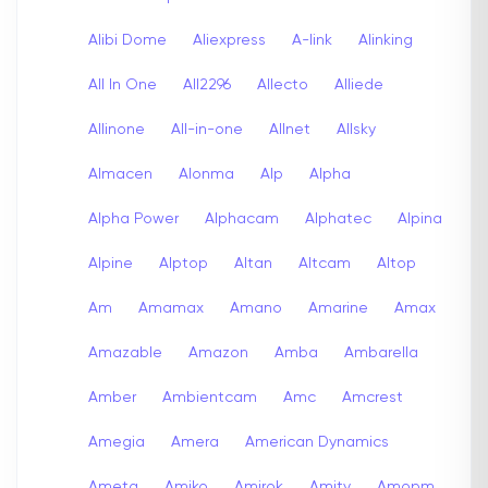
Alibi Dome
Aliexpress
A-link
Alinking
All In One
All2296
Allecto
Alliede
Allinone
All-in-one
Allnet
Allsky
Almacen
Alonma
Alp
Alpha
Alpha Power
Alphacam
Alphatec
Alpina
Alpine
Alptop
Altan
Altcam
Altop
Am
Amamax
Amano
Amarine
Amax
Amazable
Amazon
Amba
Ambarella
Amber
Ambientcam
Amc
Amcrest
Amegia
Amera
American Dynamics
Ameta
Amiko
Amirok
Amity
Amopm