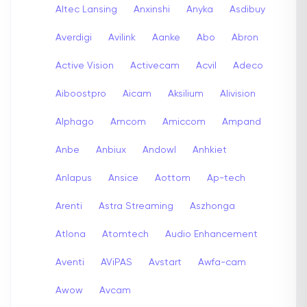
Altec Lansing
Anxinshi
Anyka
Asdibuy
Averdigi
Avilink
Aanke
Abo
Abron
Active Vision
Activecam
Acvil
Adeco
Aiboostpro
Aicam
Aksilium
Alivision
Alphago
Amcom
Amiccom
Ampand
Anbe
Anbiux
Andowl
Anhkiet
Anlapus
Ansice
Aottom
Ap-tech
Arenti
Astra Streaming
Aszhonga
Atlona
Atomtech
Audio Enhancement
Aventi
AViPAS
Avstart
Awfa-cam
Awow
Avcam