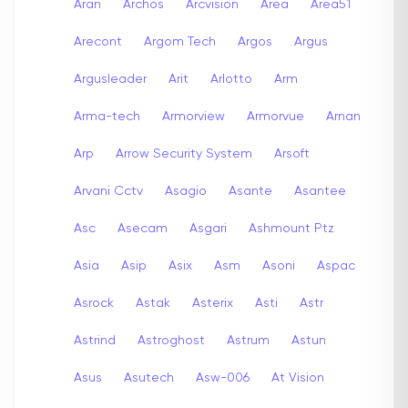
Aran
Archos
Arcvision
Area
Area51
Arecont
Argom Tech
Argos
Argus
Argusleader
Arit
Arlotto
Arm
Arma-tech
Armorview
Armorvue
Arnan
Arp
Arrow Security System
Arsoft
Arvani Cctv
Asagio
Asante
Asantee
Asc
Asecam
Asgari
Ashmount Ptz
Asia
Asip
Asix
Asm
Asoni
Aspac
Asrock
Astak
Asterix
Asti
Astr
Astrind
Astroghost
Astrum
Astun
Asus
Asutech
Asw-006
At Vision