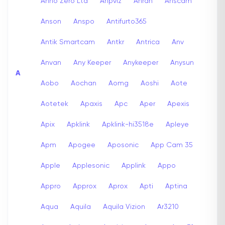
Anno Zero Ltd
Anpviz
Anran
Anscam
Anson
Anspo
Antifurto365
Antik Smartcam
Antkr
Antrica
Anv
Anvan
Any Keeper
Anykeeper
Anysun
A
Aobo
Aochan
Aomg
Aoshi
Aote
Aotetek
Apaxis
Apc
Aper
Apexis
Apix
Apklink
Apklink-hi3518e
Apleye
Apm
Apogee
Aposonic
App Cam 35
Apple
Applesonic
Applink
Appo
Appro
Approx
Aprox
Apti
Aptina
Aqua
Aquila
Aquila Vizion
Ar3210