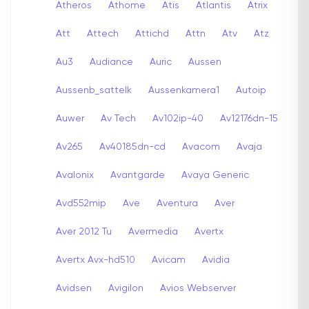
Atheros
Athome
Atis
Atlantis
Atrix
Att
Attech
Attichd
Attn
Atv
Atz
Au3
Audiance
Auric
Aussen
Aussenb_sattelk
Aussenkamera1
Autoip
Auwer
Av Tech
Av102ip-40
Av12176dn-15
Av265
Av40185dn-cd
Avacom
Avaja
Avalonix
Avantgarde
Avaya Generic
Avd552mip
Ave
Aventura
Aver
Aver 2012 Tu
Avermedia
Avertx
Avertx Avx-hd510
Avicam
Avidia
Avidsen
Avigilon
Avios Webserver