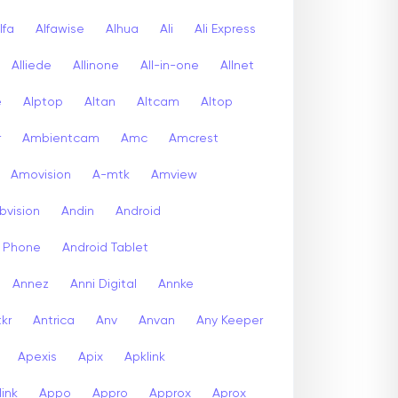
lfa
Alfawise
Alhua
Ali
Ali Express
Alliede
Allinone
All-in-one
Allnet
e
Alptop
Altan
Altcam
Altop
r
Ambientcam
Amc
Amcrest
Amovision
A-mtk
Amview
bvision
Andin
Android
d Phone
Android Tablet
Annez
Anni Digital
Annke
kr
Antrica
Anv
Anvan
Any Keeper
Apexis
Apix
Apklink
ink
Appo
Appro
Approx
Aprox