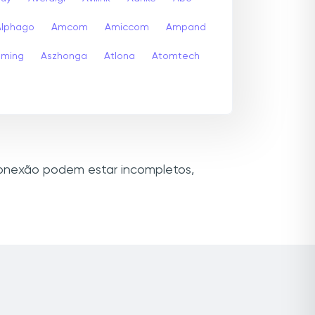
Alphago
Amcom
Amiccom
Ampand
aming
Aszhonga
Atlona
Atomtech
 conexão podem estar incompletos,