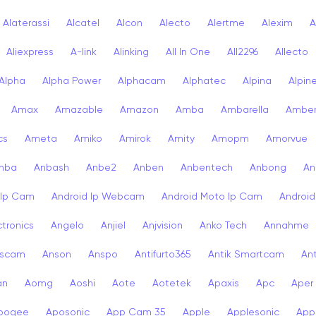
Alaterassi
Alcatel
Alcon
Alecto
Alertme
Alexim
A
Aliexpress
A-link
Alinking
All In One
All2296
Allecto
Alpha
Alpha Power
Alphacam
Alphatec
Alpina
Alpin
Amax
Amazable
Amazon
Amba
Ambarella
Ambe
cs
Ameta
Amiko
Amirok
Amity
Amopm
Amorvue
nba
Anbash
Anbe2
Anben
Anbentech
Anbong
An
 Ip Cam
Android Ip Webcam
Android Moto Ip Cam
Androi
ctronics
Angelo
Anjiel
Anjvision
Anko Tech
Annahme
scam
Anson
Anspo
Antifurto365
Antik Smartcam
Ant
an
Aomg
Aoshi
Aote
Aotetek
Apaxis
Apc
Aper
pogee
Aposonic
App Cam 35
Apple
Applesonic
Appl