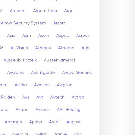
51
Arecont
Argom Tech
Argos
Arrow Security System
Arsoft
Asix
Asm
Asoni
Aspac
Asrock
06
At Vision
Atheros
Athome
Atis
Aussenb_sattelk
Aussenkamera1
Avalonix
Avantgarde
Avaya Generic
icam
Avidia
Avidsen
Avigilon
r Raiden
Avs
Avt
Avtech
Avtron
zone
Azpen
Aztech
AAT Holding
Apeman
Aprica
Arebi
August
buy
Averdigi
Avilink
Aanke
Abo