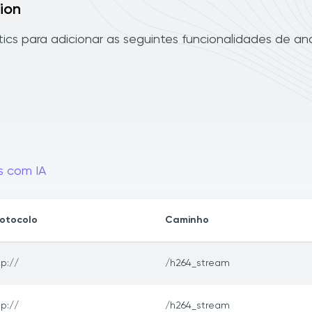
ion
cs para adicionar as seguintes funcionalidades de aná
s com IA
otocolo
Caminho
sp://
/h264_stream
sp://
/h264_stream