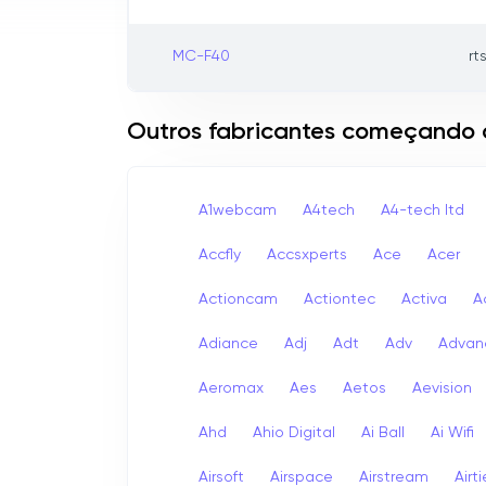
MC-F40
rt
Outros fabricantes começando
A1webcam
A4tech
A4-tech Itd
Accfly
Accsxperts
Ace
Acer
Actioncam
Actiontec
Activa
A
Adiance
Adj
Adt
Adv
Advan
Aeromax
Aes
Aetos
Aevision
Ahd
Ahio Digital
Ai Ball
Ai Wifi
Airsoft
Airspace
Airstream
Airt