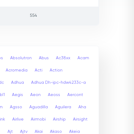
554
bs
Absolutron
Abus
Ac38xx
Acam
Acromedia
Acti
Action
dc
Adhua
Adhua Dh-ipc-hdw4233c-a
bl1
Aegis
Aeon
Aeoss
Aercont
lm
Agsso
Aguadilla
Aguilera
Aha
link
Airlive
Airmobi
Airship
Airsight
a
Ajt
Ajtv
Akai
Akaso
Akeia