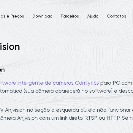
tos e Preços
Download
Parceiros
Ajuda
Contatos
ision
on
ftware inteligente de câmeras Camlytics
para PC com W
tomática (sua câmera aparecerá no software) e desco
Anjvision na seção à esquerda ou ela não funcionar 
âmera Anjvision com um link direto RTSP ou HTTP. Se 