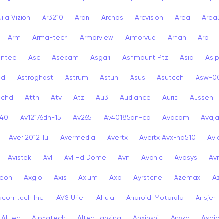
ila Vizion
Ar3210
Aran
Archos
Arcvision
Area
Area
Arm
Arma-tech
Armorview
Armorvue
Arnan
Arp
antee
Asc
Asecam
Asgari
Ashmount Ptz
Asia
Asip
nd
Astroghost
Astrum
Astun
Asus
Asutech
Asw-0
ichd
Attn
Atv
Atz
Au3
Audiance
Auric
Aussen
-40
Av12176dn-15
Av265
Av40185dn-cd
Avacom
Avaja
Aver 2012 Tu
Avermedia
Avertx
Avertx Avx-hd510
Av
Avistek
Avl
Avl Hd Dome
Avn
Avonic
Avosys
Av
eon
Axgio
Axis
Axium
Axp
Ayrstone
Azemax
A
acomtech Inc.
AVS Uriel
Ahula
Android: Motorola
Ansjer
Alltec
Alphatech
Altec Lansing
Anxinshi
Anyka
Asdi