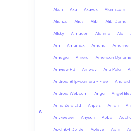
Akon
Aku
Akuvox
Alarm.com
Alianza
Alias
Alibi
Alibi Dome
Allsky
Almacen
Alonma
Alp
Am
Amamax
Amano
Amarine
Amegia
Amera
American Dynami
Amview Hd
Amway
Ana Pola
A
Android Bl Ip-camera - Free
Android
Android Webcam
Anga
Angel Ele
Anno Zero Ltd
Anpviz
Anran
An
A
Anykeeper
Anysun
Aobo
Aoch
Apklink-hi3518e
Apleye
Apm
A