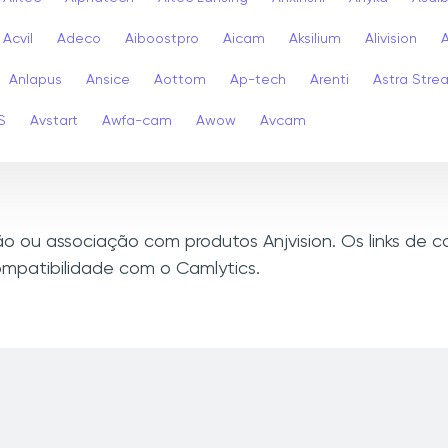
Acvil
Adeco
Aiboostpro
Aicam
Aksilium
Alivision
Anlapus
Ansice
Aottom
Ap-tech
Arenti
Astra Stre
S
Avstart
Awfa-cam
Awow
Avcam
xão ou associação com produtos Anjvision. Os links de
mpatibilidade com o Camlytics.