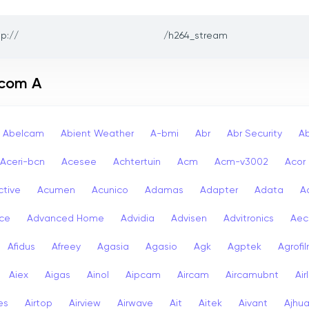
sp://
/h264_stream
 com A
Abelcam
Abient Weather
A-bmi
Abr
Abr Security
A
Aceri-bcn
Acesee
Achtertuin
Acm
Acm-v3002
Acor
ctive
Acumen
Acunico
Adamas
Adapter
Adata
A
ce
Advanced Home
Advidia
Advisen
Advitronics
Aec
Afidus
Afreey
Agasia
Agasio
Agk
Agptek
Agrofi
Aiex
Aigas
Ainol
Aipcam
Aircam
Aircamubnt
Air
ies
Airtop
Airview
Airwave
Ait
Aitek
Aivant
Ajhu