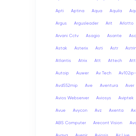
Apti
Aptina
Aqua
Aquila
Aqu
Argus
Argusleader
Arit
Arlotto
Arvani Cctv
Asagio
Asante
As
Astak
Asterix
Asti
Astr
Astri
Atlantis
Atrix
Att
Attech
Att
Autoip
Auwer
Av Tech
Av102ip
Avd552mip
Ave
Aventura
Aver
Avios Webserver
Aviosys
Aviptek
Avue
Avycon
Avz
Axenta
Ax
ABS Computer
Arecont Vision
Av
Avaya
Avenir
Aviosis
Air Live