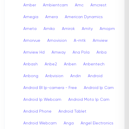
Amber
Ambientcam
Amc
Amcrest
Amegia
Amera
American Dynamics
Ameta
Amiko
Amirok
Amity
Amopm
Amorvue
Amovision
A-mtk
Amview
Amview Hd
Amway
Ana Pola
Anba
Anbash
Anbe2
Anben
Anbentech
Anbong
Anbvision
Andin
Android
Android Bl Ip-camera - Free
Android Ip Cam
Android Ip Webcam
Android Moto Ip Cam
Android Phone
Android Tablet
Android Webcam
Anga
Angel Electronics