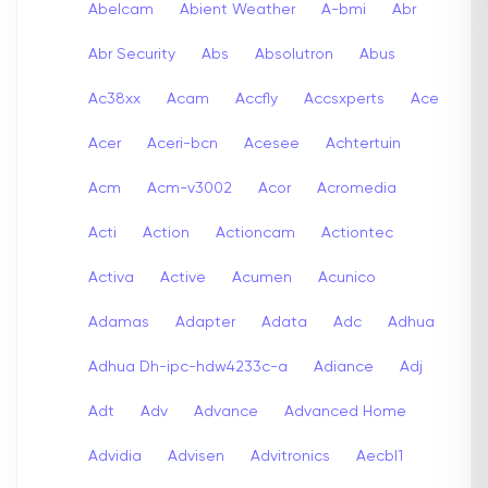
Abelcam
Abient Weather
A-bmi
Abr
Abr Security
Abs
Absolutron
Abus
Ac38xx
Acam
Accfly
Accsxperts
Ace
Acer
Aceri-bcn
Acesee
Achtertuin
Acm
Acm-v3002
Acor
Acromedia
Acti
Action
Actioncam
Actiontec
Activa
Active
Acumen
Acunico
Adamas
Adapter
Adata
Adc
Adhua
Adhua Dh-ipc-hdw4233c-a
Adiance
Adj
Adt
Adv
Advance
Advanced Home
Advidia
Advisen
Advitronics
Aecbl1