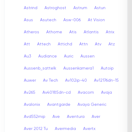
Astrind
Astroghost
Astrum
Astun
Asus
Asutech
Asw-006
At Vision
Atheros
Athome
Atis
Atlantis
Atrix
Att
Attech
Attichd
Attn
Atv
Atz
Au3
Audiance
Auric
Aussen
Aussenb_sattelk
Aussenkamera1
Autoip
Auwer
Av Tech
Av102ip-40
Av12176dn-15
Av265
Av40185dn-cd
Avacom
Avaja
Avalonix
Avantgarde
Avaya Generic
Avd552mip
Ave
Aventura
Aver
Aver 2012 Tu
Avermedia
Avertx