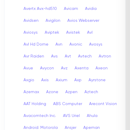
Avertx Avx-hd510
Avicam
Avidia
Avidsen
Avigilon
Avios Webserver
Aviosys
Aviptek
Avistek
Avl
Avl Hd Dome
Avn
Avonic
Avosys
Avr Raiden
Avs
Avt
Avtech
Avtron
Avue
Avycon
Avz
Axenta
Axeon
Axgio
Axis
Axium
Axp
Ayrstone
Azemax
Azone
Azpen
Aztech
AAT Holding
ABS Computer
Arecont Vision
Avacomtech Inc.
AVS Uriel
Ahula
Android: Motorola
Ansjer
Apeman