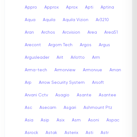
Appro
Approx
Aprox
Apti
Aptina
Aqua
Aquila
Aquila Vizion
Ar3210
Aran
Archos
Arcvision
Area
Area51
Arecont
Argom Tech
Argos
Argus
Argusleader
Arit
Arlotto
Arm
Arma-tech
Armorview
Armorvue
Arnan
Arp
Arrow Security System
Arsoft
Arvani Cctv
Asagio
Asante
Asantee
Asc
Asecam
Asgari
Ashmount Ptz
Asia
Asip
Asix
Asm
Asoni
Aspac
Asrock
Astak
Asterix
Asti
Astr