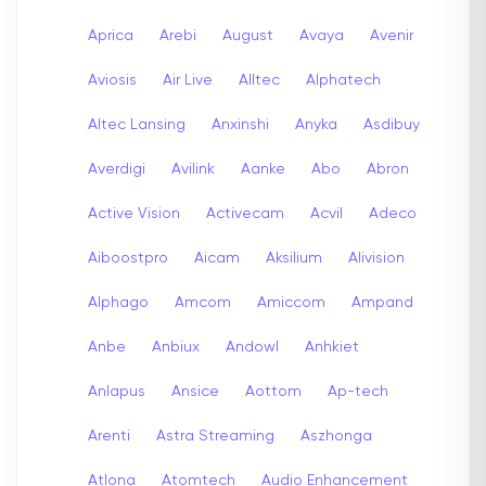
Aprica
Arebi
August
Avaya
Avenir
Aviosis
Air Live
Alltec
Alphatech
Altec Lansing
Anxinshi
Anyka
Asdibuy
Averdigi
Avilink
Aanke
Abo
Abron
Active Vision
Activecam
Acvil
Adeco
Aiboostpro
Aicam
Aksilium
Alivision
Alphago
Amcom
Amiccom
Ampand
Anbe
Anbiux
Andowl
Anhkiet
Anlapus
Ansice
Aottom
Ap-tech
Arenti
Astra Streaming
Aszhonga
Atlona
Atomtech
Audio Enhancement