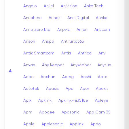
Angelo
Anjiel
Anjvision
Anko Tech
Annahme
Annez
Anni Digital
Annke
Anno Zero Ltd
Anpviz
Anran
Anscam
Anson
Anspo
Antifurto365
Antik Smartcam
Antkr
Antrica
Anv
Anvan
Any Keeper
Anykeeper
Anysun
A
Aobo
Aochan
Aomg
Aoshi
Aote
Aotetek
Apaxis
Apc
Aper
Apexis
Apix
Apklink
Apklink-hi3518e
Apleye
Apm
Apogee
Aposonic
App Cam 35
Apple
Applesonic
Applink
Appo