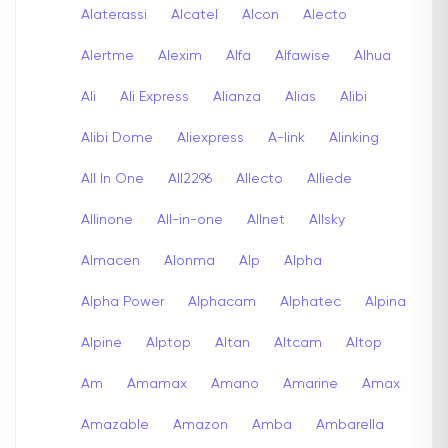
Alaterassi
Alcatel
Alcon
Alecto
Alertme
Alexim
Alfa
Alfawise
Alhua
Ali
Ali Express
Alianza
Alias
Alibi
Alibi Dome
Aliexpress
A-link
Alinking
All In One
All2296
Allecto
Alliede
Allinone
All-in-one
Allnet
Allsky
Almacen
Alonma
Alp
Alpha
Alpha Power
Alphacam
Alphatec
Alpina
Alpine
Alptop
Altan
Altcam
Altop
Am
Amamax
Amano
Amarine
Amax
Amazable
Amazon
Amba
Ambarella