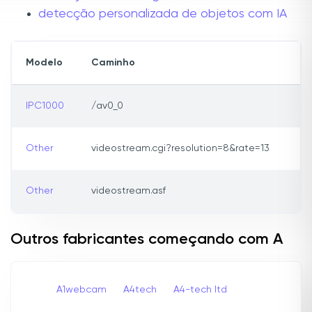
detecção personalizada de objetos com IA
Modelo
Caminho
IPC1000
/av0_0
Other
videostream.cgi?resolution=8&rate=13
Other
videostream.asf
Outros fabricantes começando com A
A1webcam
A4tech
A4-tech Itd