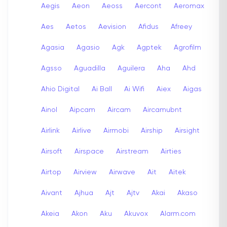
Aegis
Aeon
Aeoss
Aercont
Aeromax
Aes
Aetos
Aevision
Afidus
Afreey
Agasia
Agasio
Agk
Agptek
Agrofilm
Agsso
Aguadilla
Aguilera
Aha
Ahd
Ahio Digital
Ai Ball
Ai Wifi
Aiex
Aigas
Ainol
Aipcam
Aircam
Aircamubnt
Airlink
Airlive
Airmobi
Airship
Airsight
Airsoft
Airspace
Airstream
Airties
Airtop
Airview
Airwave
Ait
Aitek
Aivant
Ajhua
Ajt
Ajtv
Akai
Akaso
Akeia
Akon
Aku
Akuvox
Alarm.com