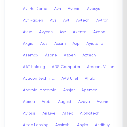
Avl Hd Dome
Avn
Avonic
Avosys
Avr Raiden
Avs
Avt
Avtech
Avtron
Avue
Avycon
Avz
Axenta
Axeon
Axgio
Axis
Axium
Axp
Ayrstone
Azemax
Azone
Azpen
Aztech
AAT Holding
ABS Computer
Arecont Vision
Avacomtech Inc.
AVS Uriel
Ahula
Android: Motorola
Ansjer
Apeman
Aprica
Arebi
August
Avaya
Avenir
Aviosis
Air Live
Alltec
Alphatech
Altec Lansing
Anxinshi
Anyka
Asdibuy