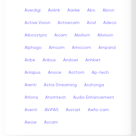
Averdigi
Avilink
Aanke
Abo
Abron
Active Vision
Activecam
Acvil
Adeco
Aiboostpro
Aicam
Aksilium
Alivision
Alphago
Amcom
Amiccom
Ampand
Anbe
Anbiux
Andowl
Anhkiet
Anlapus
Ansice
Aottom
Ap-tech
Arenti
Astra Streaming
Aszhonga
Atlona
Atomtech
Audio Enhancement
Aventi
AViPAS
Avstart
Awfa-cam
Awow
Avcam