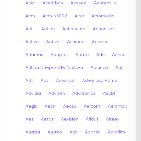
Acer
Aceri-bcn
Acesee
Achtertuin
Acm
Acm-v3002
Acor
Acromedia
Acti
Action
Actioncam
Actiontec
Activa
Active
Acumen
Acunico
Adamas
Adapter
Adata
Adc
Adhua
Adhua Dh-ipc-hdw4233c-a
Adiance
Adj
Adt
Adv
Advance
Advanced Home
Advidia
Advisen
Advitronics
Aecbl1
Aegis
Aeon
Aeoss
Aercont
Aeromax
Aes
Aetos
Aevision
Afidus
Afreey
Agasia
Agasio
Agk
Agptek
Agrofilm