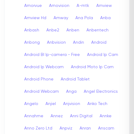
Amorvue
Amovision
A-mtk
Amview
Amview Hd
Amway
Ana Pola
Anba
Anbash
Anbe2
Anben
Anbentech
Anbong
Anbvision
Andin
Android
Android Bl Ip-camera - Free
Android Ip Cam
Android Ip Webcam
Android Moto Ip Cam
Android Phone
Android Tablet
Android Webcam
Anga
Angel Electronics
Angelo
Anjiel
Anjvision
Anko Tech
Annahme
Annez
Anni Digital
Annke
Anno Zero Ltd
Anpviz
Anran
Anscam