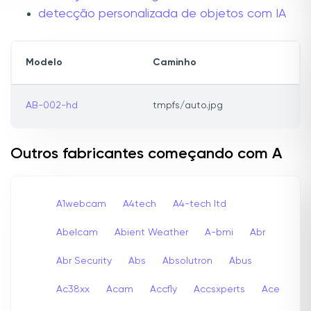
detecção personalizada de objetos com IA
Modelo
Caminho
AB-002-hd
tmpfs/auto.jpg
Outros fabricantes começando com A
A1webcam
A4tech
A4-tech Itd
Abelcam
Abient Weather
A-bmi
Abr
Abr Security
Abs
Absolutron
Abus
Ac38xx
Acam
Accfly
Accsxperts
Ace