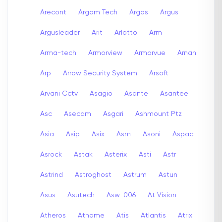
Arecont
Argom Tech
Argos
Argus
Argusleader
Arit
Arlotto
Arm
Arma-tech
Armorview
Armorvue
Arnan
Arp
Arrow Security System
Arsoft
Arvani Cctv
Asagio
Asante
Asantee
Asc
Asecam
Asgari
Ashmount Ptz
Asia
Asip
Asix
Asm
Asoni
Aspac
Asrock
Astak
Asterix
Asti
Astr
Astrind
Astroghost
Astrum
Astun
Asus
Asutech
Asw-006
At Vision
Atheros
Athome
Atis
Atlantis
Atrix