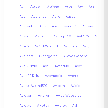
Att
Attech
Attichd
Attn
Atv
Atz
Au3
Audiance
Auric
Aussen
Aussenb_sattelk
Aussenkamera1
Autoip
Auwer
Av Tech
Av102ip-40
Av12176dn-15
Av265
Av40185dn-cd
Avacom
Avaja
Avalonix
Avantgarde
Avaya Generic
Avd552mip
Ave
Aventura
Aver
Aver 2012 Tu
Avermedia
Avertx
Avertx Avx-hd510
Avicam
Avidia
Avidsen
Avigilon
Avios Webserver
Aviosys
Aviptek
Avistek
Avl