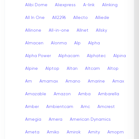
Alibi Dome
Aliexpress
A-link
Alinking
All In One
All2296
Allecto
Alliede
Allinone
All-in-one
Allnet
Allsky
Almacen
Alonma
Alp
Alpha
Alpha Power
Alphacam
Alphatec
Alpina
Alpine
Alptop
Altan
Altcam
Altop
Am
Amamax
Amano
Amarine
Amax
Amazable
Amazon
Amba
Ambarella
Amber
Ambientcam
Amc
Amcrest
Amegia
Amera
American Dynamics
Ameta
Amiko
Amirok
Amity
Amopm