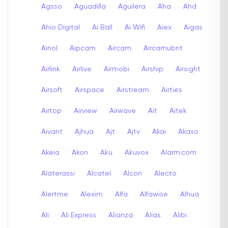
Agsso
Aguadilla
Aguilera
Aha
Ahd
Ahio Digital
Ai Ball
Ai Wifi
Aiex
Aigas
Ainol
Aipcam
Aircam
Aircamubnt
Airlink
Airlive
Airmobi
Airship
Airsight
Airsoft
Airspace
Airstream
Airties
Airtop
Airview
Airwave
Ait
Aitek
Aivant
Ajhua
Ajt
Ajtv
Akai
Akaso
Akeia
Akon
Aku
Akuvox
Alarm.com
Alaterassi
Alcatel
Alcon
Alecto
Alertme
Alexim
Alfa
Alfawise
Alhua
Ali
Ali Express
Alianza
Alias
Alibi