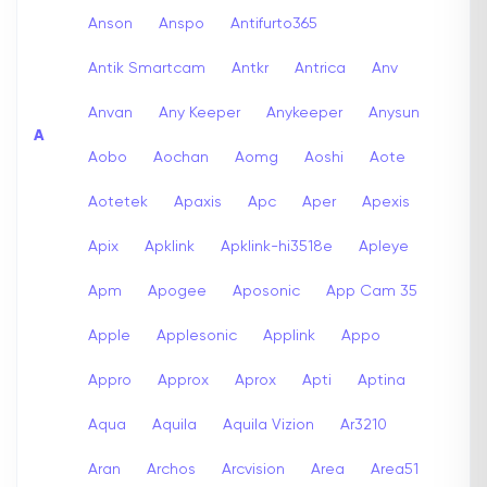
Anson
Anspo
Antifurto365
Antik Smartcam
Antkr
Antrica
Anv
Anvan
Any Keeper
Anykeeper
Anysun
A
Aobo
Aochan
Aomg
Aoshi
Aote
Aotetek
Apaxis
Apc
Aper
Apexis
Apix
Apklink
Apklink-hi3518e
Apleye
Apm
Apogee
Aposonic
App Cam 35
Apple
Applesonic
Applink
Appo
Appro
Approx
Aprox
Apti
Aptina
Aqua
Aquila
Aquila Vizion
Ar3210
Aran
Archos
Arcvision
Area
Area51