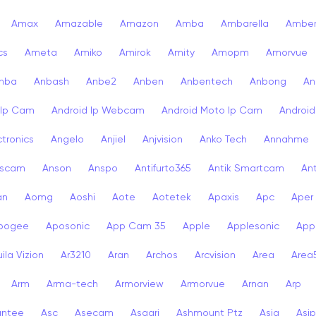
Amax
Amazable
Amazon
Amba
Ambarella
Ambe
cs
Ameta
Amiko
Amirok
Amity
Amopm
Amorvue
nba
Anbash
Anbe2
Anben
Anbentech
Anbong
An
 Ip Cam
Android Ip Webcam
Android Moto Ip Cam
Androi
ctronics
Angelo
Anjiel
Anjvision
Anko Tech
Annahme
scam
Anson
Anspo
Antifurto365
Antik Smartcam
Ant
an
Aomg
Aoshi
Aote
Aotetek
Apaxis
Apc
Aper
pogee
Aposonic
App Cam 35
Apple
Applesonic
Appl
ila Vizion
Ar3210
Aran
Archos
Arcvision
Area
Area
Arm
Arma-tech
Armorview
Armorvue
Arnan
Arp
antee
Asc
Asecam
Asgari
Ashmount Ptz
Asia
Asip