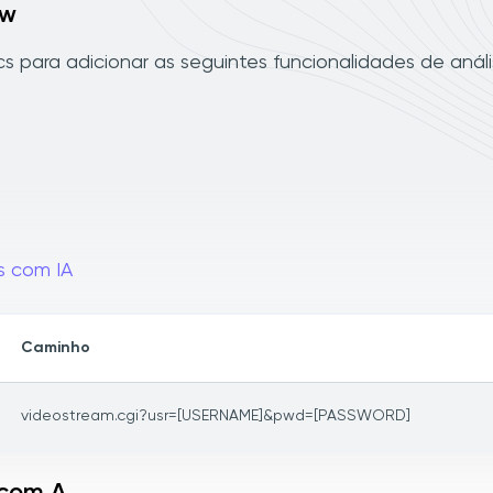
ew
 para adicionar as seguintes funcionalidades de análi
s com IA
Caminho
videostream.cgi?usr=[USERNAME]&pwd=[PASSWORD]