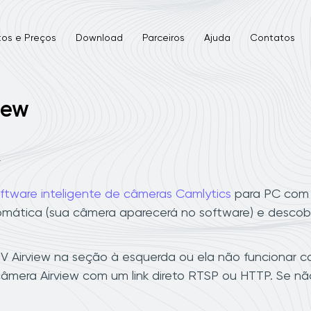
tos e Preços
Download
Parceiros
Ajuda
Contatos
iew
w
ftware inteligente de câmeras Camlytics
para PC com W
omática (sua câmera aparecerá no software) e descobe
Airview na seção à esquerda ou ela não funcionar co
âmera Airview com um link direto RTSP ou HTTP. Se nã