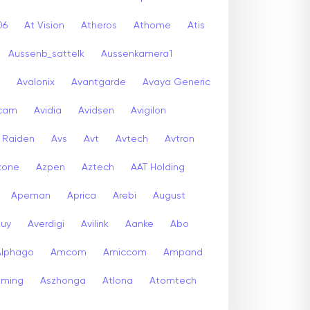
06
At Vision
Atheros
Athome
Atis
Aussenb_sattelk
Aussenkamera1
Avalonix
Avantgarde
Avaya Generic
icam
Avidia
Avidsen
Avigilon
r Raiden
Avs
Avt
Avtech
Avtron
zone
Azpen
Aztech
AAT Holding
Apeman
Aprica
Arebi
August
buy
Averdigi
Avilink
Aanke
Abo
Alphago
Amcom
Amiccom
Ampand
aming
Aszhonga
Atlona
Atomtech