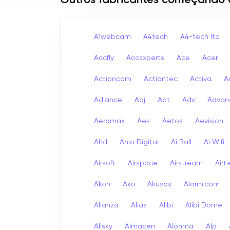
Outros fabricantes começando
A1webcam
A4tech
A4-tech Itd
Accfly
Accsxperts
Ace
Acer
Actioncam
Actiontec
Activa
A
Adiance
Adj
Adt
Adv
Advan
Aeromax
Aes
Aetos
Aevision
Ahd
Ahio Digital
Ai Ball
Ai Wifi
Airsoft
Airspace
Airstream
Airt
Akon
Aku
Akuvox
Alarm.com
Alianza
Alias
Alibi
Alibi Dome
Allsky
Almacen
Alonma
Alp