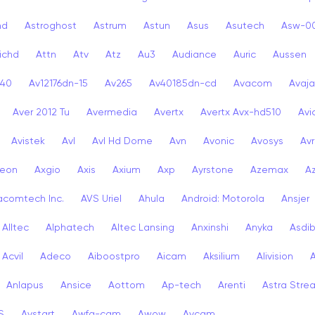
nd
Astroghost
Astrum
Astun
Asus
Asutech
Asw-0
ichd
Attn
Atv
Atz
Au3
Audiance
Auric
Aussen
-40
Av12176dn-15
Av265
Av40185dn-cd
Avacom
Avaja
Aver 2012 Tu
Avermedia
Avertx
Avertx Avx-hd510
Av
Avistek
Avl
Avl Hd Dome
Avn
Avonic
Avosys
Av
eon
Axgio
Axis
Axium
Axp
Ayrstone
Azemax
A
acomtech Inc.
AVS Uriel
Ahula
Android: Motorola
Ansjer
Alltec
Alphatech
Altec Lansing
Anxinshi
Anyka
Asdi
Acvil
Adeco
Aiboostpro
Aicam
Aksilium
Alivision
Anlapus
Ansice
Aottom
Ap-tech
Arenti
Astra Stre
S
Avstart
Awfa-cam
Awow
Avcam