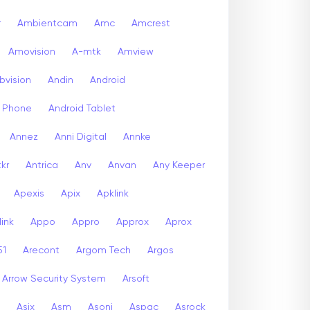
r
Ambientcam
Amc
Amcrest
Amovision
A-mtk
Amview
bvision
Andin
Android
d Phone
Android Tablet
Annez
Anni Digital
Annke
kr
Antrica
Anv
Anvan
Any Keeper
Apexis
Apix
Apklink
ink
Appo
Appro
Approx
Aprox
51
Arecont
Argom Tech
Argos
Arrow Security System
Arsoft
Asix
Asm
Asoni
Aspac
Asrock