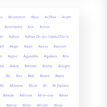
bs
Absolutron
Abus
Ac38xx
Acam
Acromedia
Acti
Action
dc
Adhua
Adhua Dh-ipc-hdw4233c-a
bl1
Aegis
Aeon
Aeoss
Aercont
lm
Agsso
Aguadilla
Aguilera
Aha
link
Airlive
Airmobi
Airship
Airsight
a
Ajt
Ajtv
Akai
Akaso
Akeia
lfa
Alfawise
Alhua
Ali
Ali Express
Alliede
Allinone
All-in-one
Allnet
e
Alptop
Altan
Altcam
Altop