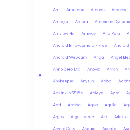
Am
Amamax
Amano
Amarine
Amegia
Amera
American Dynami
Amview Hd
Amway
Ana Pola
A
Android Bl Ip-camera - Free
Android
Android Webcam
Anga
Angel Ele
Anno Zero Ltd
Anpviz
Anran
An
A
Anykeeper
Anysun
Aobo
Aoch
Apklink-hi3518e
Apleye
Apm
A
Apti
Aptina
Aqua
Aquila
Aqu
Argus
Argusleader
Arit
Arlotto
Arvani Cctv
Asagio
Asante
As