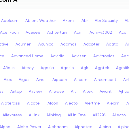
 com A
Abelcam
Abient Weather
A-bmi
Abr
Abr Security
A
Aceri-bcn
Acesee
Achtertuin
Acm
Acm-v3002
Acor
ctive
Acumen
Acunico
Adamas
Adapter
Adata
A
ce
Advanced Home
Advidia
Advisen
Advitronics
Aec
Afidus
Afreey
Agasia
Agasio
Agk
Agptek
Agrofi
Aiex
Aigas
Ainol
Aipcam
Aircam
Aircamubnt
Air
ies
Airtop
Airview
Airwave
Ait
Aitek
Aivant
Ajhu
Alaterassi
Alcatel
Alcon
Alecto
Alertme
Alexim
A
Aliexpress
A-link
Alinking
All In One
All2296
Allecto
Alpha
Alpha Power
Alphacam
Alphatec
Alpina
Alpin