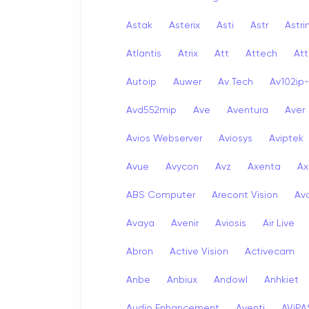
Astak
Asterix
Asti
Astr
Astri
Atlantis
Atrix
Att
Attech
Att
Autoip
Auwer
Av Tech
Av102ip
Avd552mip
Ave
Aventura
Aver
Avios Webserver
Aviosys
Aviptek
Avue
Avycon
Avz
Axenta
Ax
ABS Computer
Arecont Vision
Av
Avaya
Avenir
Aviosis
Air Live
Abron
Active Vision
Activecam
Anbe
Anbiux
Andowl
Anhkiet
Audio Enhancement
Aventi
AViPA