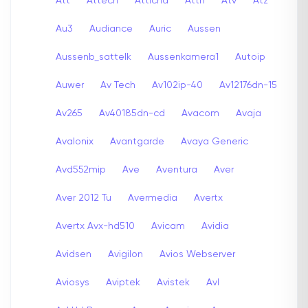
Att
Attech
Attichd
Attn
Atv
Atz
Au3
Audiance
Auric
Aussen
Aussenb_sattelk
Aussenkamera1
Autoip
Auwer
Av Tech
Av102ip-40
Av12176dn-15
Av265
Av40185dn-cd
Avacom
Avaja
Avalonix
Avantgarde
Avaya Generic
Avd552mip
Ave
Aventura
Aver
Aver 2012 Tu
Avermedia
Avertx
Avertx Avx-hd510
Avicam
Avidia
Avidsen
Avigilon
Avios Webserver
Aviosys
Aviptek
Avistek
Avl