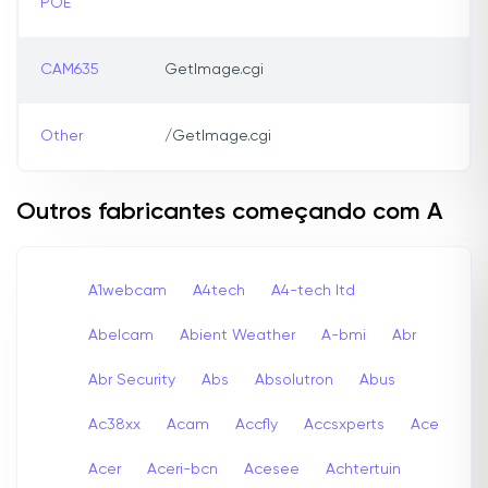
POE
CAM635
GetImage.cgi
Other
/GetImage.cgi
Outros fabricantes começando com A
A1webcam
A4tech
A4-tech Itd
Abelcam
Abient Weather
A-bmi
Abr
Abr Security
Abs
Absolutron
Abus
Ac38xx
Acam
Accfly
Accsxperts
Ace
Acer
Aceri-bcn
Acesee
Achtertuin