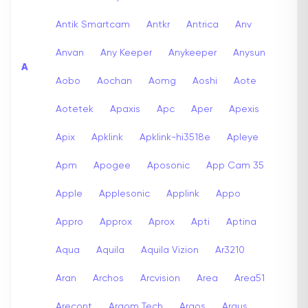
Antik Smartcam
Antkr
Antrica
Anv
Anvan
Any Keeper
Anykeeper
Anysun
A
Aobo
Aochan
Aomg
Aoshi
Aote
Aotetek
Apaxis
Apc
Aper
Apexis
Apix
Apklink
Apklink-hi3518e
Apleye
Apm
Apogee
Aposonic
App Cam 35
Apple
Applesonic
Applink
Appo
Appro
Approx
Aprox
Apti
Aptina
Aqua
Aquila
Aquila Vizion
Ar3210
Aran
Archos
Arcvision
Area
Area51
Arecont
Argom Tech
Argos
Argus