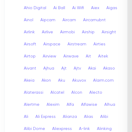
Ahio Digital
Ai Ball
Ai Wifi
Aiex
Aigas
Ainol
Aipcam
Aircam
Aircamubnt
Airlink
Airlive
Airmobi
Airship
Airsight
Airsoft
Airspace
Airstream
Airties
Airtop
Airview
Airwave
Ait
Aitek
Aivant
Ajhua
Ajt
Ajtv
Akai
Akaso
Akeia
Akon
Aku
Akuvox
Alarm.com
Alaterassi
Alcatel
Alcon
Alecto
Alertme
Alexim
Alfa
Alfawise
Alhua
Ali
Ali Express
Alianza
Alias
Alibi
Alibi Dome
Aliexpress
A-link
Alinking