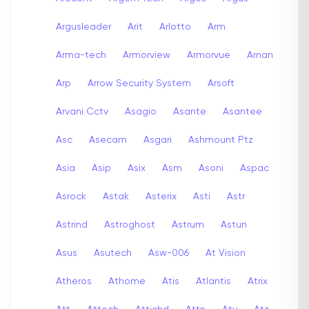
Argusleader
Arit
Arlotto
Arm
Arma-tech
Armorview
Armorvue
Arnan
Arp
Arrow Security System
Arsoft
Arvani Cctv
Asagio
Asante
Asantee
Asc
Asecam
Asgari
Ashmount Ptz
Asia
Asip
Asix
Asm
Asoni
Aspac
Asrock
Astak
Asterix
Asti
Astr
Astrind
Astroghost
Astrum
Astun
Asus
Asutech
Asw-006
At Vision
Atheros
Athome
Atis
Atlantis
Atrix