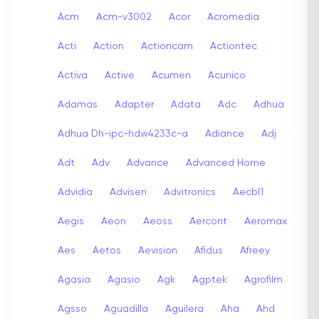
Acm
Acm-v3002
Acor
Acromedia
Acti
Action
Actioncam
Actiontec
Activa
Active
Acumen
Acunico
Adamas
Adapter
Adata
Adc
Adhua
Adhua Dh-ipc-hdw4233c-a
Adiance
Adj
Adt
Adv
Advance
Advanced Home
Advidia
Advisen
Advitronics
Aecbl1
Aegis
Aeon
Aeoss
Aercont
Aeromax
Aes
Aetos
Aevision
Afidus
Afreey
Agasia
Agasio
Agk
Agptek
Agrofilm
Agsso
Aguadilla
Aguilera
Aha
Ahd