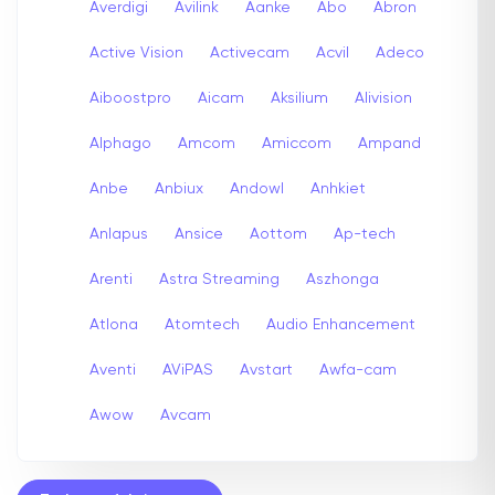
Averdigi
Avilink
Aanke
Abo
Abron
Active Vision
Activecam
Acvil
Adeco
Aiboostpro
Aicam
Aksilium
Alivision
Alphago
Amcom
Amiccom
Ampand
Anbe
Anbiux
Andowl
Anhkiet
Anlapus
Ansice
Aottom
Ap-tech
Arenti
Astra Streaming
Aszhonga
Atlona
Atomtech
Audio Enhancement
Aventi
AViPAS
Avstart
Awfa-cam
Awow
Avcam