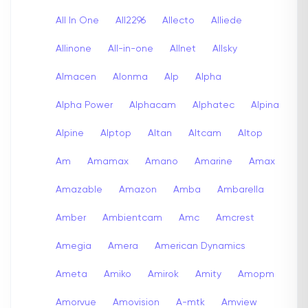
All In One
All2296
Allecto
Alliede
Allinone
All-in-one
Allnet
Allsky
Almacen
Alonma
Alp
Alpha
Alpha Power
Alphacam
Alphatec
Alpina
Alpine
Alptop
Altan
Altcam
Altop
Am
Amamax
Amano
Amarine
Amax
Amazable
Amazon
Amba
Ambarella
Amber
Ambientcam
Amc
Amcrest
Amegia
Amera
American Dynamics
Ameta
Amiko
Amirok
Amity
Amopm
Amorvue
Amovision
A-mtk
Amview