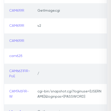
CAM619IR
GetImage.cgi
CAM619IR
v2
CAM619IR
cam628
CAM6631FIR-
/
PoE
CAM748FIR-
cgi-bin/snapshot.cgi?loginuse=[USERN
W
AME]&loginpas=[PASSWORD]