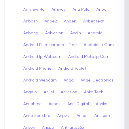
Amview Hd
Amway
Ana Pola
Anba
Anbash
Anbe2
Anben
Anbentech
Anbong
Anbvision
Andin
Android
Android Bl Ip-camera - Free
Android Ip Cam
Android Ip Webcam
Android Moto Ip Cam
Android Phone
Android Tablet
Android Webcam
Anga
Angel Electronics
Angelo
Anjiel
Anjvision
Anko Tech
Annahme
Annez
Anni Digital
Annke
Anno Zero Ltd
Anpviz
Anran
Anscam
Anson
Anspo
Antifurto365