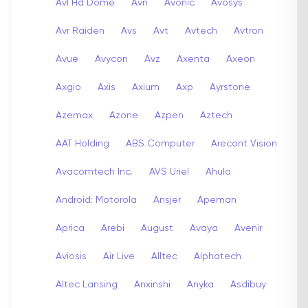
Avl Hd Dome
Avn
Avonic
Avosys
Avr Raiden
Avs
Avt
Avtech
Avtron
Avue
Avycon
Avz
Axenta
Axeon
Axgio
Axis
Axium
Axp
Ayrstone
Azemax
Azone
Azpen
Aztech
AAT Holding
ABS Computer
Arecont Vision
Avacomtech Inc.
AVS Uriel
Ahula
Android: Motorola
Ansjer
Apeman
Aprica
Arebi
August
Avaya
Avenir
Aviosis
Air Live
Alltec
Alphatech
Altec Lansing
Anxinshi
Anyka
Asdibuy