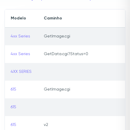
Modelo
Caminho
4xx Series
GetImage.cgi
4xx Series
GetData.cgi?Status=0
4XX SERIES
615
GetImage.cgi
615
615
v2