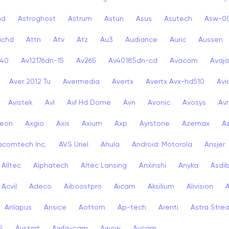
nd
Astroghost
Astrum
Astun
Asus
Asutech
Asw-0
ichd
Attn
Atv
Atz
Au3
Audiance
Auric
Aussen
-40
Av12176dn-15
Av265
Av40185dn-cd
Avacom
Avaja
Aver 2012 Tu
Avermedia
Avertx
Avertx Avx-hd510
Av
Avistek
Avl
Avl Hd Dome
Avn
Avonic
Avosys
Av
eon
Axgio
Axis
Axium
Axp
Ayrstone
Azemax
A
acomtech Inc.
AVS Uriel
Ahula
Android: Motorola
Ansjer
Alltec
Alphatech
Altec Lansing
Anxinshi
Anyka
Asdi
Acvil
Adeco
Aiboostpro
Aicam
Aksilium
Alivision
Anlapus
Ansice
Aottom
Ap-tech
Arenti
Astra Stre
S
Avstart
Awfa-cam
Awow
Avcam