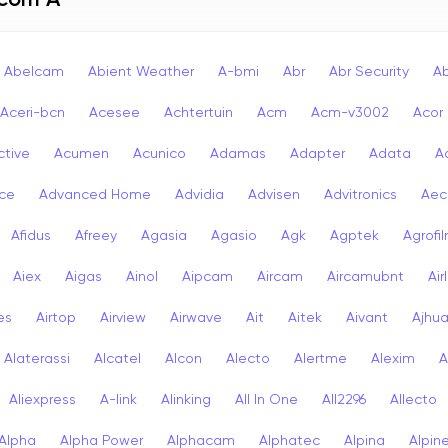
 com A
Abelcam
Abient Weather
A-bmi
Abr
Abr Security
A
Aceri-bcn
Acesee
Achtertuin
Acm
Acm-v3002
Acor
ctive
Acumen
Acunico
Adamas
Adapter
Adata
A
ce
Advanced Home
Advidia
Advisen
Advitronics
Aec
Afidus
Afreey
Agasia
Agasio
Agk
Agptek
Agrofi
Aiex
Aigas
Ainol
Aipcam
Aircam
Aircamubnt
Air
ies
Airtop
Airview
Airwave
Ait
Aitek
Aivant
Ajhu
Alaterassi
Alcatel
Alcon
Alecto
Alertme
Alexim
A
Aliexpress
A-link
Alinking
All In One
All2296
Allecto
Alpha
Alpha Power
Alphacam
Alphatec
Alpina
Alpin