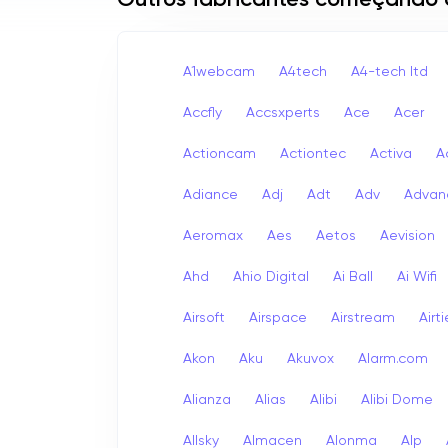
Outros fabricantes começando
A1webcam
A4tech
A4-tech Itd
Accfly
Accsxperts
Ace
Acer
Actioncam
Actiontec
Activa
A
Adiance
Adj
Adt
Adv
Advan
Aeromax
Aes
Aetos
Aevision
Ahd
Ahio Digital
Ai Ball
Ai Wifi
Airsoft
Airspace
Airstream
Airt
Akon
Aku
Akuvox
Alarm.com
Alianza
Alias
Alibi
Alibi Dome
Allsky
Almacen
Alonma
Alp