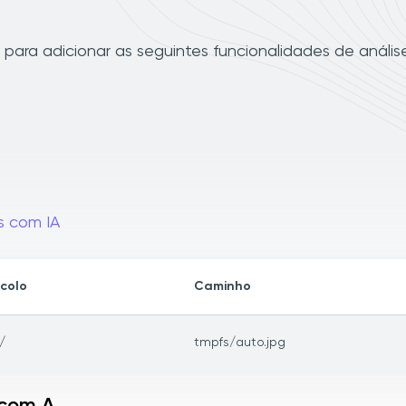
ara adicionar as seguintes funcionalidades de anális
s com IA
colo
Caminho
/
tmpfs/auto.jpg