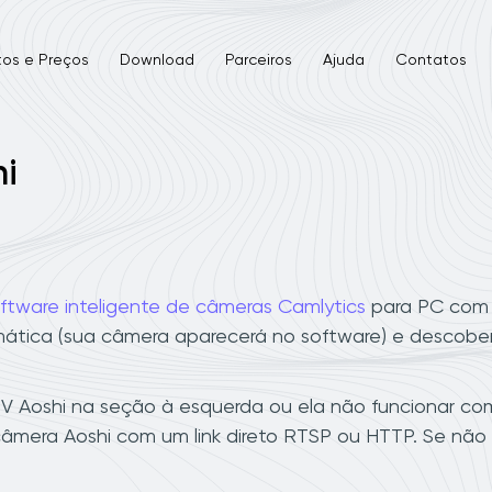
tos e Preços
Download
Parceiros
Ajuda
Contatos
hi
ftware inteligente de câmeras Camlytics
para PC com W
ática (sua câmera aparecerá no software) e descober
 Aoshi na seção à esquerda ou ela não funcionar com 
âmera Aoshi com um link direto RTSP ou HTTP. Se não