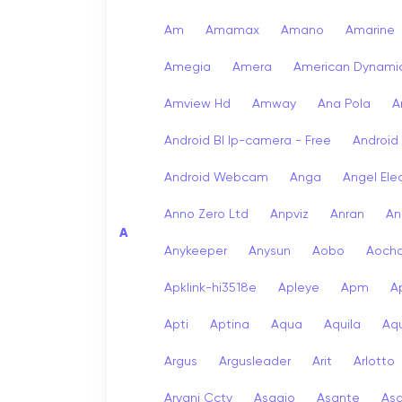
Am
Amamax
Amano
Amarine
Amegia
Amera
American Dynami
Amview Hd
Amway
Ana Pola
A
Android Bl Ip-camera - Free
Android
Android Webcam
Anga
Angel Ele
Anno Zero Ltd
Anpviz
Anran
An
A
Anykeeper
Anysun
Aobo
Aoch
Apklink-hi3518e
Apleye
Apm
A
Apti
Aptina
Aqua
Aquila
Aqu
Argus
Argusleader
Arit
Arlotto
Arvani Cctv
Asagio
Asante
As