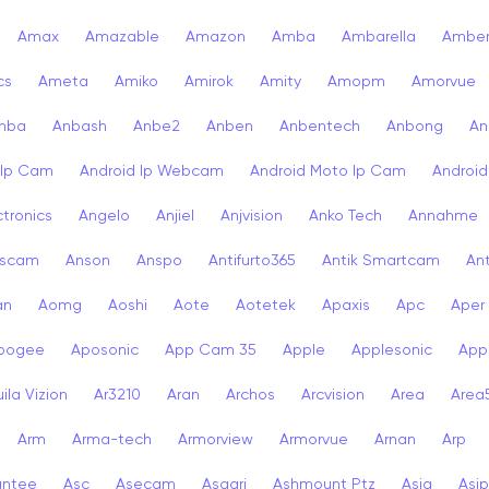
Amax
Amazable
Amazon
Amba
Ambarella
Ambe
cs
Ameta
Amiko
Amirok
Amity
Amopm
Amorvue
nba
Anbash
Anbe2
Anben
Anbentech
Anbong
An
 Ip Cam
Android Ip Webcam
Android Moto Ip Cam
Androi
ctronics
Angelo
Anjiel
Anjvision
Anko Tech
Annahme
scam
Anson
Anspo
Antifurto365
Antik Smartcam
Ant
an
Aomg
Aoshi
Aote
Aotetek
Apaxis
Apc
Aper
pogee
Aposonic
App Cam 35
Apple
Applesonic
Appl
ila Vizion
Ar3210
Aran
Archos
Arcvision
Area
Area
Arm
Arma-tech
Armorview
Armorvue
Arnan
Arp
antee
Asc
Asecam
Asgari
Ashmount Ptz
Asia
Asip