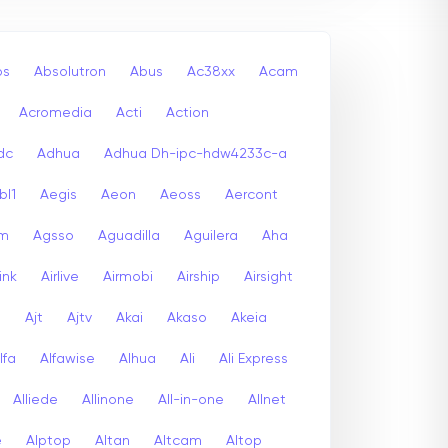
bs
Absolutron
Abus
Ac38xx
Acam
Acromedia
Acti
Action
dc
Adhua
Adhua Dh-ipc-hdw4233c-a
bl1
Aegis
Aeon
Aeoss
Aercont
lm
Agsso
Aguadilla
Aguilera
Aha
link
Airlive
Airmobi
Airship
Airsight
a
Ajt
Ajtv
Akai
Akaso
Akeia
lfa
Alfawise
Alhua
Ali
Ali Express
Alliede
Allinone
All-in-one
Allnet
e
Alptop
Altan
Altcam
Altop