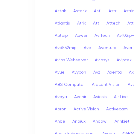
Astak
Asterix
Asti
Astr
Astri
Atlantis
Atrix
Att
Attech
Att
Autoip
Auwer
Av Tech
Av102ip
Avd552mip
Ave
Aventura
Aver
Avios Webserver
Aviosys
Aviptek
Avue
Avycon
Avz
Axenta
Ax
ABS Computer
Arecont Vision
Av
Avaya
Avenir
Aviosis
Air Live
Abron
Active Vision
Activecam
Anbe
Anbiux
Andowl
Anhkiet
Audio Enhancement
Aventi
AViPA