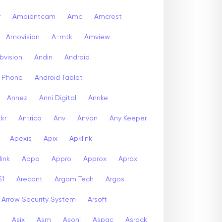
r
Ambientcam
Amc
Amcrest
Amovision
A-mtk
Amview
bvision
Andin
Android
d Phone
Android Tablet
Annez
Anni Digital
Annke
kr
Antrica
Anv
Anvan
Any Keeper
Apexis
Apix
Apklink
ink
Appo
Appro
Approx
Aprox
51
Arecont
Argom Tech
Argos
Arrow Security System
Arsoft
Asix
Asm
Asoni
Aspac
Asrock