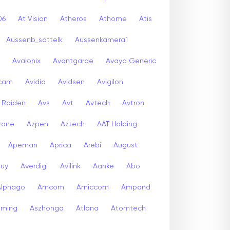
06
At Vision
Atheros
Athome
Atis
Aussenb_sattelk
Aussenkamera1
Avalonix
Avantgarde
Avaya Generic
icam
Avidia
Avidsen
Avigilon
r Raiden
Avs
Avt
Avtech
Avtron
zone
Azpen
Aztech
AAT Holding
Apeman
Aprica
Arebi
August
buy
Averdigi
Avilink
Aanke
Abo
Alphago
Amcom
Amiccom
Ampand
aming
Aszhonga
Atlona
Atomtech