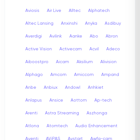
Aviosis
Air Live
Alltec
Alphatech
Altec Lansing
Anxinshi
Anyka
Asdibuy
Averdigi
Avilink
Aanke
Abo
Abron
Active Vision
Activecam
Acvil
Adeco
Aiboostpro
Aicam
Aksilium
Alivision
Alphago
Amcom
Amiccom
Ampand
Anbe
Anbiux
Andowl
Anhkiet
Anlapus
Ansice
Aottom
Ap-tech
Arenti
Astra Streaming
Aszhonga
Atlona
Atomtech
Audio Enhancement
Aventi
AViPAS
Avstart
Awfa-cam