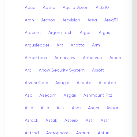
Aqua
Aquila
Aquila Vizion
Ar3210
Aran
Archos
Arcvision
Area
Area51
Arecont
Argom Tech
Argos
Argus
Argusleader
Arit
Arlotto
Arm
Arma-tech
Armorview
Armorvue
Arnan
Arp
Arrow Security System
Arsoft
Arvani Cctv
Asagio
Asante
Asantee
Asc
Asecam
Asgari
Ashmount Ptz
Asia
Asip
Asix
Asm
Asoni
Aspac
Asrock
Astak
Asterix
Asti
Astr
Astrind
Astroghost
Astrum
Astun