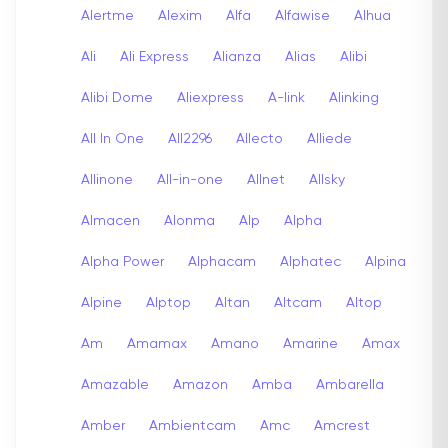
Alertme
Alexim
Alfa
Alfawise
Alhua
Ali
Ali Express
Alianza
Alias
Alibi
Alibi Dome
Aliexpress
A-link
Alinking
All In One
All2296
Allecto
Alliede
Allinone
All-in-one
Allnet
Allsky
Almacen
Alonma
Alp
Alpha
Alpha Power
Alphacam
Alphatec
Alpina
Alpine
Alptop
Altan
Altcam
Altop
Am
Amamax
Amano
Amarine
Amax
Amazable
Amazon
Amba
Ambarella
Amber
Ambientcam
Amc
Amcrest