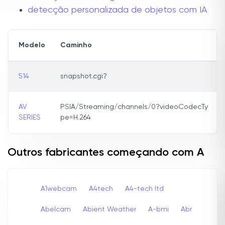
detecção personalizada de objetos com IA
Modelo
Caminho
514
snapshot.cgi?
AV
PSIA/Streaming/channels/0?videoCodecTy
SERIES
pe=H.264
Outros fabricantes começando com A
A1webcam
A4tech
A4-tech Itd
Abelcam
Abient Weather
A-bmi
Abr