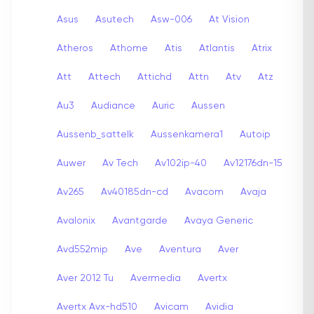
Asus
Asutech
Asw-006
At Vision
Atheros
Athome
Atis
Atlantis
Atrix
Att
Attech
Attichd
Attn
Atv
Atz
Au3
Audiance
Auric
Aussen
Aussenb_sattelk
Aussenkamera1
Autoip
Auwer
Av Tech
Av102ip-40
Av12176dn-15
Av265
Av40185dn-cd
Avacom
Avaja
Avalonix
Avantgarde
Avaya Generic
Avd552mip
Ave
Aventura
Aver
Aver 2012 Tu
Avermedia
Avertx
Avertx Avx-hd510
Avicam
Avidia