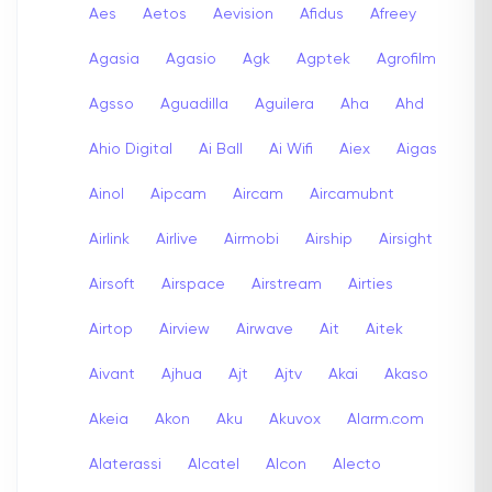
Aes
Aetos
Aevision
Afidus
Afreey
Agasia
Agasio
Agk
Agptek
Agrofilm
Agsso
Aguadilla
Aguilera
Aha
Ahd
Ahio Digital
Ai Ball
Ai Wifi
Aiex
Aigas
Ainol
Aipcam
Aircam
Aircamubnt
Airlink
Airlive
Airmobi
Airship
Airsight
Airsoft
Airspace
Airstream
Airties
Airtop
Airview
Airwave
Ait
Aitek
Aivant
Ajhua
Ajt
Ajtv
Akai
Akaso
Akeia
Akon
Aku
Akuvox
Alarm.com
Alaterassi
Alcatel
Alcon
Alecto