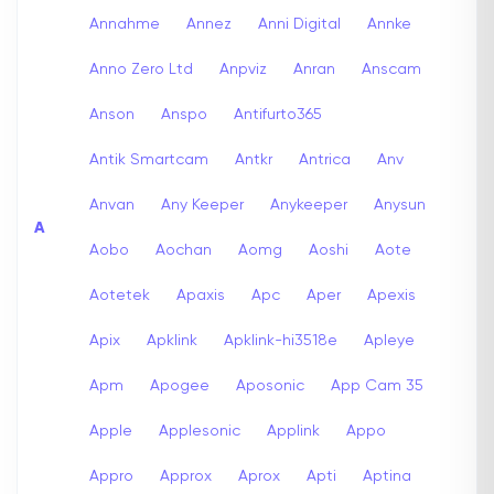
Annahme
Annez
Anni Digital
Annke
Anno Zero Ltd
Anpviz
Anran
Anscam
Anson
Anspo
Antifurto365
Antik Smartcam
Antkr
Antrica
Anv
Anvan
Any Keeper
Anykeeper
Anysun
A
Aobo
Aochan
Aomg
Aoshi
Aote
Aotetek
Apaxis
Apc
Aper
Apexis
Apix
Apklink
Apklink-hi3518e
Apleye
Apm
Apogee
Aposonic
App Cam 35
Apple
Applesonic
Applink
Appo
Appro
Approx
Aprox
Apti
Aptina