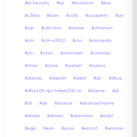
Abr Security
Abs
Absolutron
Abus
Ac38xx
Acam
Accfly
Accsxperts
Ace
Acer
Aceri-bcn
Acesee
Achtertuin
Acm
Acm-v3002
Acor
Acromedia
Acti
Action
Actioncam
Actiontec
Activa
Active
Acumen
Acunico
Adamas
Adapter
Adata
Adc
Adhua
Adhua Dh-ipc-hdw4233c-a
Adiance
Adj
Adt
Adv
Advance
Advanced Home
Advidia
Advisen
Advitronics
Aecbl1
Aegis
Aeon
Aeoss
Aercont
Aeromax