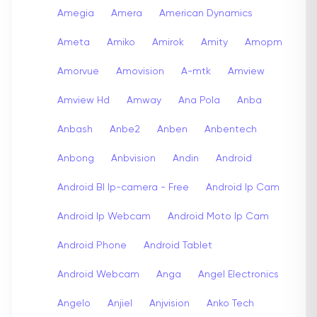
Amegia
Amera
American Dynamics
Ameta
Amiko
Amirok
Amity
Amopm
Amorvue
Amovision
A-mtk
Amview
Amview Hd
Amway
Ana Pola
Anba
Anbash
Anbe2
Anben
Anbentech
Anbong
Anbvision
Andin
Android
Android Bl Ip-camera - Free
Android Ip Cam
Android Ip Webcam
Android Moto Ip Cam
Android Phone
Android Tablet
Android Webcam
Anga
Angel Electronics
Angelo
Anjiel
Anjvision
Anko Tech