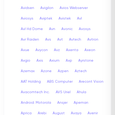
Avidsen
Avigilon
Avios Webserver
Aviosys
Aviptek
Avistek
Avl
Avl Hd Dome
Avn
Avonic
Avosys
Avr Raiden
Avs
Avt
Avtech
Avtron
Avue
Avycon
Avz
Axenta
Axeon
Axgio
Axis
Axium
Axp
Ayrstone
Azemax
Azone
Azpen
Aztech
AAT Holding
ABS Computer
Arecont Vision
Avacomtech Inc.
AVS Uriel
Ahula
Android: Motorola
Ansjer
Apeman
Aprica
Arebi
August
Avaya
Avenir