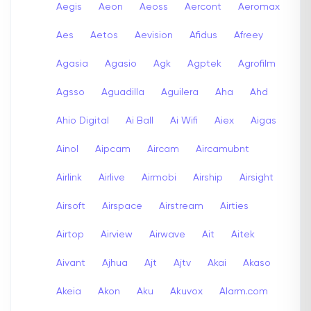
Aegis
Aeon
Aeoss
Aercont
Aeromax
Aes
Aetos
Aevision
Afidus
Afreey
Agasia
Agasio
Agk
Agptek
Agrofilm
Agsso
Aguadilla
Aguilera
Aha
Ahd
Ahio Digital
Ai Ball
Ai Wifi
Aiex
Aigas
Ainol
Aipcam
Aircam
Aircamubnt
Airlink
Airlive
Airmobi
Airship
Airsight
Airsoft
Airspace
Airstream
Airties
Airtop
Airview
Airwave
Ait
Aitek
Aivant
Ajhua
Ajt
Ajtv
Akai
Akaso
Akeia
Akon
Aku
Akuvox
Alarm.com