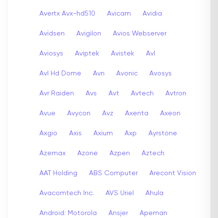
Avertx Avx-hd510
Avicam
Avidia
Avidsen
Avigilon
Avios Webserver
Aviosys
Aviptek
Avistek
Avl
Avl Hd Dome
Avn
Avonic
Avosys
Avr Raiden
Avs
Avt
Avtech
Avtron
Avue
Avycon
Avz
Axenta
Axeon
Axgio
Axis
Axium
Axp
Ayrstone
Azemax
Azone
Azpen
Aztech
AAT Holding
ABS Computer
Arecont Vision
Avacomtech Inc.
AVS Uriel
Ahula
Android: Motorola
Ansjer
Apeman