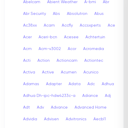
Abelcam
Abient Weather
A-bmi
Abr
Abr Security
Abs
Absolutron
Abus
Ac38xx
Acam
Accfly
Accsxperts
Ace
Acer
Aceri-bcn
Acesee
Achtertuin
Acm
Acm-v3002
Acor
Acromedia
Acti
Action
Actioncam
Actiontec
Activa
Active
Acumen
Acunico
Adamas
Adapter
Adata
Adc
Adhua
Adhua Dh-ipc-hdw4233c-a
Adiance
Adj
Adt
Adv
Advance
Advanced Home
Advidia
Advisen
Advitronics
Aecbl1