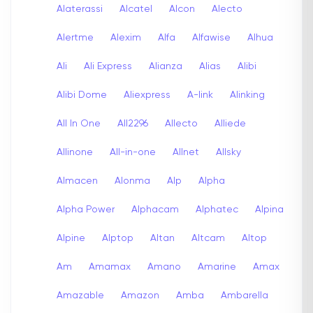
Alaterassi
Alcatel
Alcon
Alecto
Alertme
Alexim
Alfa
Alfawise
Alhua
Ali
Ali Express
Alianza
Alias
Alibi
Alibi Dome
Aliexpress
A-link
Alinking
All In One
All2296
Allecto
Alliede
Allinone
All-in-one
Allnet
Allsky
Almacen
Alonma
Alp
Alpha
Alpha Power
Alphacam
Alphatec
Alpina
Alpine
Alptop
Altan
Altcam
Altop
Am
Amamax
Amano
Amarine
Amax
Amazable
Amazon
Amba
Ambarella