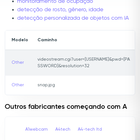
monitoramento de ocupação
detecção de rosto, gênero, idade
detecção personalizada de objetos com IA
Modelo
Caminho
videostream.cgi?user=[USERNAME]&pwd=[PA
Other
SSWORD]&resolution=32
Other
snap.jpg
Outros fabricantes começando com A
A1webcam
A4tech
A4-tech Itd