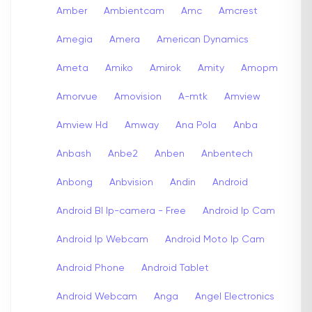
Amber
Ambientcam
Amc
Amcrest
Amegia
Amera
American Dynamics
Ameta
Amiko
Amirok
Amity
Amopm
Amorvue
Amovision
A-mtk
Amview
Amview Hd
Amway
Ana Pola
Anba
Anbash
Anbe2
Anben
Anbentech
Anbong
Anbvision
Andin
Android
Android Bl Ip-camera - Free
Android Ip Cam
Android Ip Webcam
Android Moto Ip Cam
Android Phone
Android Tablet
Android Webcam
Anga
Angel Electronics