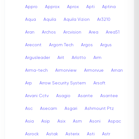
Appro
Approx
Aprox
Apti
Aptina
Aqua
Aquila
Aquila Vizion
Ar3210
Aran
Archos
Arcvision
Area
Area51
Arecont
Argom Tech
Argos
Argus
Argusleader
Arit
Arlotto
Arm
Arma-tech
Armorview
Armorvue
Arnan
Arp
Arrow Security System
Arsoft
Arvani Cctv
Asagio
Asante
Asantee
Asc
Asecam
Asgari
Ashmount Ptz
Asia
Asip
Asix
Asm
Asoni
Aspac
Asrock
Astak
Asterix
Asti
Astr