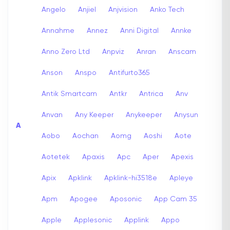
Angelo
Anjiel
Anjvision
Anko Tech
Annahme
Annez
Anni Digital
Annke
Anno Zero Ltd
Anpviz
Anran
Anscam
Anson
Anspo
Antifurto365
Antik Smartcam
Antkr
Antrica
Anv
Anvan
Any Keeper
Anykeeper
Anysun
A
Aobo
Aochan
Aomg
Aoshi
Aote
Aotetek
Apaxis
Apc
Aper
Apexis
Apix
Apklink
Apklink-hi3518e
Apleye
Apm
Apogee
Aposonic
App Cam 35
Apple
Applesonic
Applink
Appo