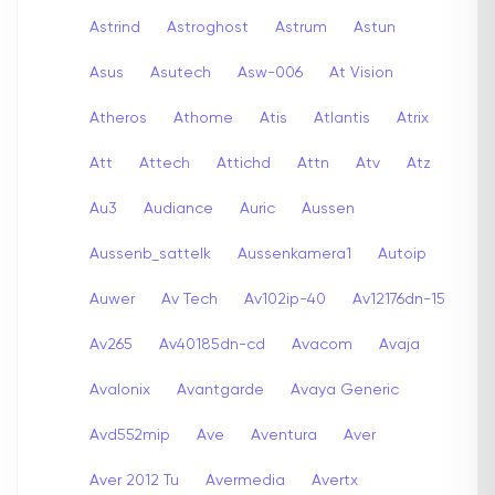
Astrind
Astroghost
Astrum
Astun
Asus
Asutech
Asw-006
At Vision
Atheros
Athome
Atis
Atlantis
Atrix
Att
Attech
Attichd
Attn
Atv
Atz
Au3
Audiance
Auric
Aussen
Aussenb_sattelk
Aussenkamera1
Autoip
Auwer
Av Tech
Av102ip-40
Av12176dn-15
Av265
Av40185dn-cd
Avacom
Avaja
Avalonix
Avantgarde
Avaya Generic
Avd552mip
Ave
Aventura
Aver
Aver 2012 Tu
Avermedia
Avertx