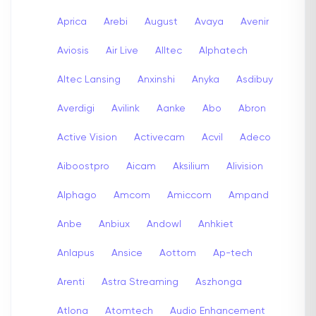
Aprica
Arebi
August
Avaya
Avenir
Aviosis
Air Live
Alltec
Alphatech
Altec Lansing
Anxinshi
Anyka
Asdibuy
Averdigi
Avilink
Aanke
Abo
Abron
Active Vision
Activecam
Acvil
Adeco
Aiboostpro
Aicam
Aksilium
Alivision
Alphago
Amcom
Amiccom
Ampand
Anbe
Anbiux
Andowl
Anhkiet
Anlapus
Ansice
Aottom
Ap-tech
Arenti
Astra Streaming
Aszhonga
Atlona
Atomtech
Audio Enhancement