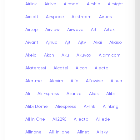
Airlink
Airlive
Airmobi
Airship
Airsight
Airsoft
Airspace
Airstream
Airties
Airtop
Airview
Airwave
Ait
Aitek
Aivant
Ajhua
Ajt
Ajtv
Akai
Akaso
Akeia
Akon
Aku
Akuvox
Alarm.com
Alaterassi
Alcatel
Alcon
Alecto
Alertme
Alexim
Alfa
Alfawise
Alhua
Ali
Ali Express
Alianza
Alias
Alibi
Alibi Dome
Aliexpress
A-link
Alinking
All In One
All2296
Allecto
Alliede
Allinone
All-in-one
Allnet
Allsky