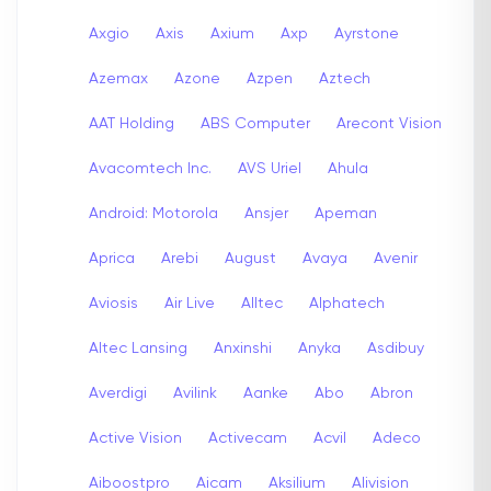
Axgio
Axis
Axium
Axp
Ayrstone
Azemax
Azone
Azpen
Aztech
AAT Holding
ABS Computer
Arecont Vision
Avacomtech Inc.
AVS Uriel
Ahula
Android: Motorola
Ansjer
Apeman
Aprica
Arebi
August
Avaya
Avenir
Aviosis
Air Live
Alltec
Alphatech
Altec Lansing
Anxinshi
Anyka
Asdibuy
Averdigi
Avilink
Aanke
Abo
Abron
Active Vision
Activecam
Acvil
Adeco
Aiboostpro
Aicam
Aksilium
Alivision