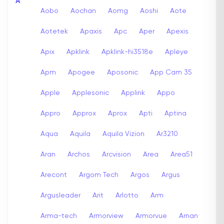
A
Aobo
Aochan
Aomg
Aoshi
Aote
Aotetek
Apaxis
Apc
Aper
Apexis
Apix
Apklink
Apklink-hi3518e
Apleye
Apm
Apogee
Aposonic
App Cam 35
Apple
Applesonic
Applink
Appo
Appro
Approx
Aprox
Apti
Aptina
Aqua
Aquila
Aquila Vizion
Ar3210
Aran
Archos
Arcvision
Area
Area51
Arecont
Argom Tech
Argos
Argus
Argusleader
Arit
Arlotto
Arm
Arma-tech
Armorview
Armorvue
Arnan