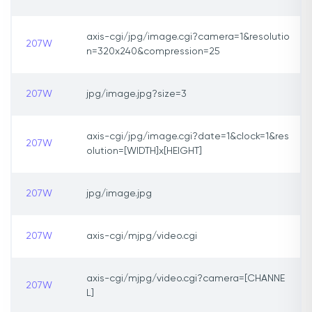
axis-cgi/jpg/image.cgi?camera=1&resolutio
207W
n=320x240&compression=25
207W
jpg/image.jpg?size=3
axis-cgi/jpg/image.cgi?date=1&clock=1&res
207W
olution=[WIDTH]x[HEIGHT]
207W
jpg/image.jpg
207W
axis-cgi/mjpg/video.cgi
axis-cgi/mjpg/video.cgi?camera=[CHANNE
207W
L]