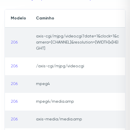
Modelo
Caminho
axis-cgi/mjpg/video.cgi?date=1&clock=1&c
206
amera=[CHANNEL]&resolution=[WIDTH]x[HEI
GHT]
206
/axis-cgi/mjpg/video.cgi
206
mpeg4
206
mpeg4/media.amp
206
axis-media/media.amp