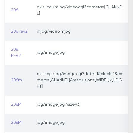
axis-cgi/mjpg/video.cgi?camera=[CHANNE
206
L]
206 rev2
mjpg/video.mjpg
206
jpg/image.jpg
REV2
axis-cgi/jpg/image.cgi?date=1&clock=1&ca
206m
mera=[CHANNEL]&resolution=[WIDTH]x[HEIG
HT]
206M
jpg/image.jpg?size=3
206M
jpg/image.jpg