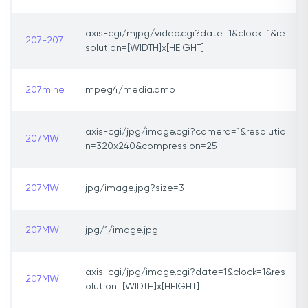
axis-cgi/mjpg/video.cgi?date=1&clock=1&re
207-207
solution=[WIDTH]x[HEIGHT]
207mine
mpeg4/media.amp
axis-cgi/jpg/image.cgi?camera=1&resolutio
207MW
n=320x240&compression=25
207MW
jpg/image.jpg?size=3
207MW
jpg/1/image.jpg
axis-cgi/jpg/image.cgi?date=1&clock=1&res
207MW
olution=[WIDTH]x[HEIGHT]