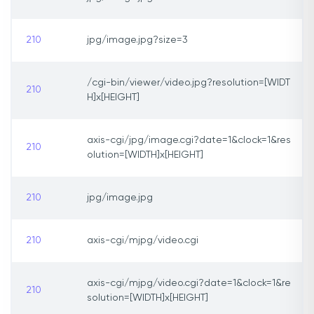
210
jpg/image.jpg?size=3
/cgi-bin/viewer/video.jpg?resolution=[WIDT
210
H]x[HEIGHT]
axis-cgi/jpg/image.cgi?date=1&clock=1&res
210
olution=[WIDTH]x[HEIGHT]
210
jpg/image.jpg
210
axis-cgi/mjpg/video.cgi
axis-cgi/mjpg/video.cgi?date=1&clock=1&re
210
solution=[WIDTH]x[HEIGHT]