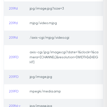
209fd
jpg/image.jpg?size=3
209fd
mjpg/video.mjpg
209fd
/axis-cgi/mjpg/video.cgi
axis-cgi/jpg/image.cgi?date=1&clock=1&ca
209FD
mera=[CHANNEL]&resolution=[WIDTH]x[HEIG
HT]
209FD
jpg/image.jpg
209FD
mpeg4/media.amp
209fd-r
jpg/image.jpg