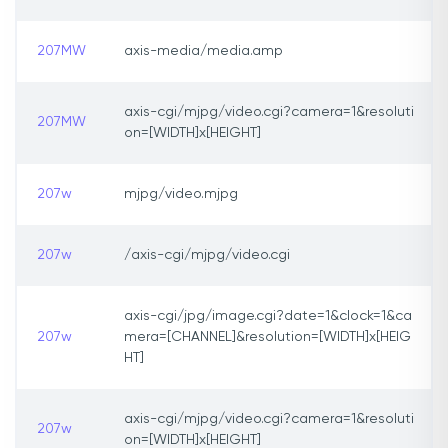
207MW
axis-media/media.amp
axis-cgi/mjpg/video.cgi?camera=1&resoluti
207MW
on=[WIDTH]x[HEIGHT]
207w
mjpg/video.mjpg
207w
/axis-cgi/mjpg/video.cgi
axis-cgi/jpg/image.cgi?date=1&clock=1&ca
207w
mera=[CHANNEL]&resolution=[WIDTH]x[HEIG
HT]
axis-cgi/mjpg/video.cgi?camera=1&resoluti
207w
on=[WIDTH]x[HEIGHT]