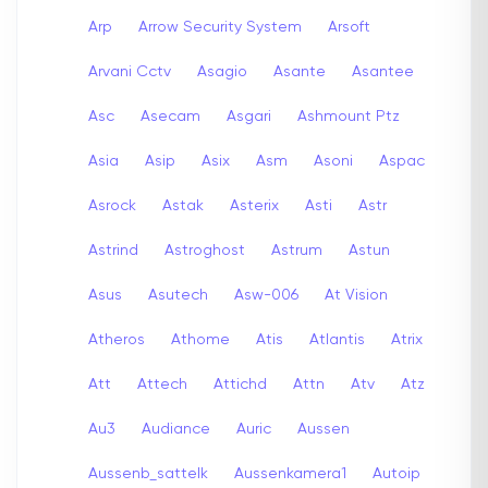
Arp
Arrow Security System
Arsoft
Arvani Cctv
Asagio
Asante
Asantee
Asc
Asecam
Asgari
Ashmount Ptz
Asia
Asip
Asix
Asm
Asoni
Aspac
Asrock
Astak
Asterix
Asti
Astr
Astrind
Astroghost
Astrum
Astun
Asus
Asutech
Asw-006
At Vision
Atheros
Athome
Atis
Atlantis
Atrix
Att
Attech
Attichd
Attn
Atv
Atz
Au3
Audiance
Auric
Aussen
Aussenb_sattelk
Aussenkamera1
Autoip