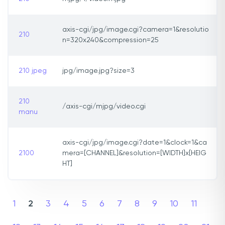
axis-cgi/jpg/image.cgi?camera=1&resolutio
210
n=320x240&compression=25
210 jpeg
jpg/image.jpg?size=3
210
/axis-cgi/mjpg/video.cgi
manu
axis-cgi/jpg/image.cgi?date=1&clock=1&ca
2100
mera=[CHANNEL]&resolution=[WIDTH]x[HEIG
HT]
1
2
3
4
5
6
7
8
9
10
11