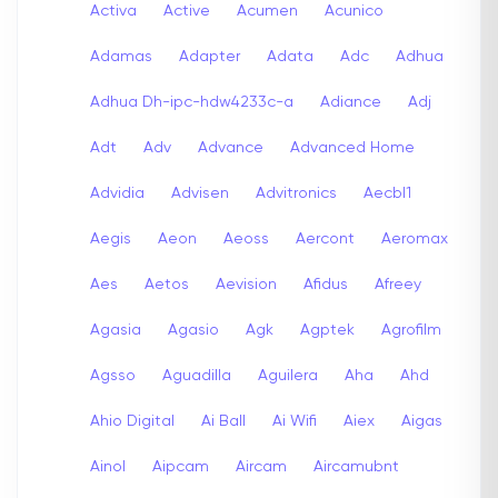
Activa
Active
Acumen
Acunico
Adamas
Adapter
Adata
Adc
Adhua
Adhua Dh-ipc-hdw4233c-a
Adiance
Adj
Adt
Adv
Advance
Advanced Home
Advidia
Advisen
Advitronics
Aecbl1
Aegis
Aeon
Aeoss
Aercont
Aeromax
Aes
Aetos
Aevision
Afidus
Afreey
Agasia
Agasio
Agk
Agptek
Agrofilm
Agsso
Aguadilla
Aguilera
Aha
Ahd
Ahio Digital
Ai Ball
Ai Wifi
Aiex
Aigas
Ainol
Aipcam
Aircam
Aircamubnt