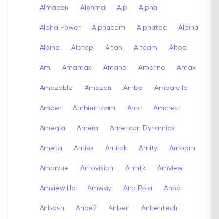
Almacen
Alonma
Alp
Alpha
Alpha Power
Alphacam
Alphatec
Alpina
Alpine
Alptop
Altan
Altcam
Altop
Am
Amamax
Amano
Amarine
Amax
Amazable
Amazon
Amba
Ambarella
Amber
Ambientcam
Amc
Amcrest
Amegia
Amera
American Dynamics
Ameta
Amiko
Amirok
Amity
Amopm
Amorvue
Amovision
A-mtk
Amview
Amview Hd
Amway
Ana Pola
Anba
Anbash
Anbe2
Anben
Anbentech