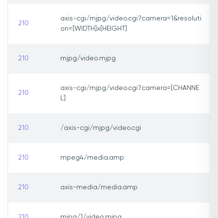
axis-cgi/mjpg/video.cgi?camera=1&resoluti
210
on=[WIDTH]x[HEIGHT]
210
mjpg/video.mjpg
axis-cgi/mjpg/video.cgi?camera=[CHANNE
210
L]
210
/axis-cgi/mjpg/video.cgi
210
mpeg4/media.amp
210
axis-media/media.amp
210
mjpg/1/video.mjpg