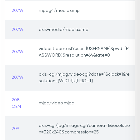
207W
mpeg4/media.amp
207W
axis-media/media.amp
videostream.asf?user=[USERNAME]&pwd=[P
207W
ASSWORD]&resolution=64&rate=0
axis-cgi/mjpg/video.cgi?date=1&clock=1&re
207W
solution=[WIDTH]x[HEIGHT]
208
mjpg/video.mjpg
OEM
axis-cgi/jpg/image.cgi?camera=1&resolutio
209
n=320x240&compression=25