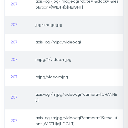
axis-cgi/jpg/image.cgi?date=1&clock=1&res
207
olution=[WIDTH]x[HEIGHT]
207
jpg/image.jpg
207
axis-cgi/mjpg/video.cgi
207
mjpg/1/video.mjpg
207
mjpg/video.mjpg
axis-cgi/mjpg/video.cgi?camera=[CHANNE
207
L]
axis-cgi/mjpg/video.cgi?camera=1&resoluti
207
on=[WIDTH]x[HEIGHT]