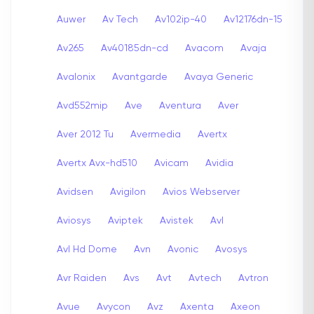
Auwer
Av Tech
Av102ip-40
Av12176dn-15
Av265
Av40185dn-cd
Avacom
Avaja
Avalonix
Avantgarde
Avaya Generic
Avd552mip
Ave
Aventura
Aver
Aver 2012 Tu
Avermedia
Avertx
Avertx Avx-hd510
Avicam
Avidia
Avidsen
Avigilon
Avios Webserver
Aviosys
Aviptek
Avistek
Avl
Avl Hd Dome
Avn
Avonic
Avosys
Avr Raiden
Avs
Avt
Avtech
Avtron
Avue
Avycon
Avz
Axenta
Axeon