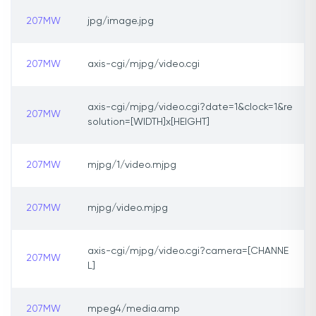
207MW
jpg/image.jpg
207MW
axis-cgi/mjpg/video.cgi
axis-cgi/mjpg/video.cgi?date=1&clock=1&re
207MW
solution=[WIDTH]x[HEIGHT]
207MW
mjpg/1/video.mjpg
207MW
mjpg/video.mjpg
axis-cgi/mjpg/video.cgi?camera=[CHANNE
207MW
L]
207MW
mpeg4/media.amp