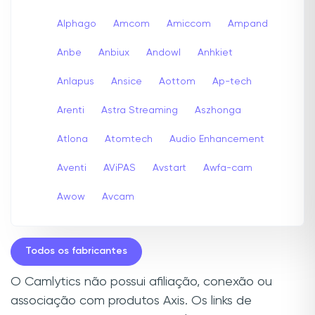
Alphago
Amcom
Amiccom
Ampand
Anbe
Anbiux
Andowl
Anhkiet
Anlapus
Ansice
Aottom
Ap-tech
Arenti
Astra Streaming
Aszhonga
Atlona
Atomtech
Audio Enhancement
Aventi
AViPAS
Avstart
Awfa-cam
Awow
Avcam
Todos os fabricantes
O Camlytics não possui afiliação, conexão ou
associação com produtos Axis. Os links de