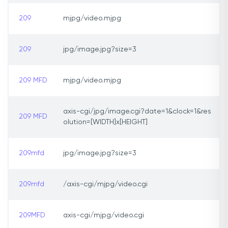
209
mjpg/video.mjpg
209
jpg/image.jpg?size=3
209 MFD
mjpg/video.mjpg
axis-cgi/jpg/image.cgi?date=1&clock=1&res
209 MFD
olution=[WIDTH]x[HEIGHT]
209mfd
jpg/image.jpg?size=3
209mfd
/axis-cgi/mjpg/video.cgi
209MFD
axis-cgi/mjpg/video.cgi