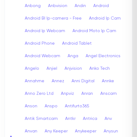
Anbong
Anbvision
Andin
Android
Android Bl Ip-camera - Free
Android Ip Cam
Android Ip Webcam
Android Moto Ip Cam
Android Phone
Android Tablet
Android Webcam
Anga
Angel Electronics
Angelo
Anjiel
Anjvision
Anko Tech
Annahme
Annez
Anni Digital
Annke
Anno Zero Ltd
Anpviz
Anran
Anscam
Anson
Anspo
Antifurto365
Antik Smartcam
Antkr
Antrica
Anv
Anvan
Any Keeper
Anykeeper
Anysun