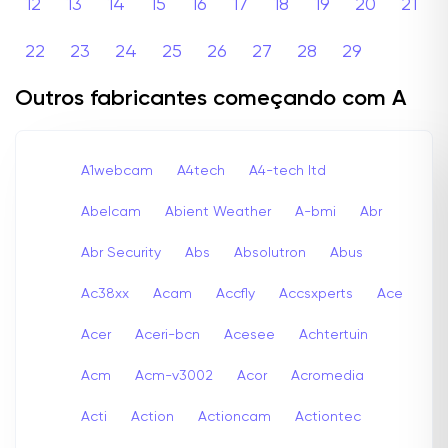
12
13
14
15
16
17
18
19
20
21
22
23
24
25
26
27
28
29
Outros fabricantes começando com A
A1webcam
A4tech
A4-tech Itd
Abelcam
Abient Weather
A-bmi
Abr
Abr Security
Abs
Absolutron
Abus
Ac38xx
Acam
Accfly
Accsxperts
Ace
Acer
Aceri-bcn
Acesee
Achtertuin
Acm
Acm-v3002
Acor
Acromedia
Acti
Action
Actioncam
Actiontec