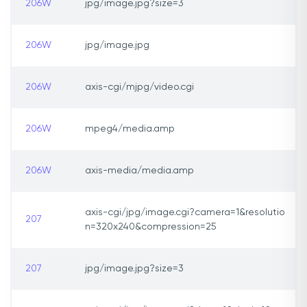
206W
jpg/image.jpg?size=3
206W
jpg/image.jpg
206W
axis-cgi/mjpg/video.cgi
206W
mpeg4/media.amp
206W
axis-media/media.amp
axis-cgi/jpg/image.cgi?camera=1&resolutio
207
n=320x240&compression=25
207
jpg/image.jpg?size=3