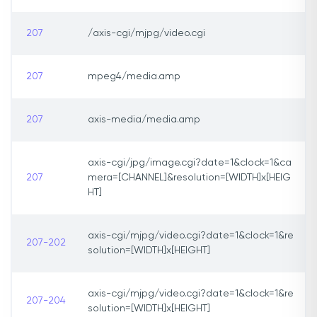
207
/axis-cgi/mjpg/video.cgi
207
mpeg4/media.amp
207
axis-media/media.amp
axis-cgi/jpg/image.cgi?date=1&clock=1&ca
207
mera=[CHANNEL]&resolution=[WIDTH]x[HEIG
HT]
axis-cgi/mjpg/video.cgi?date=1&clock=1&re
207-202
solution=[WIDTH]x[HEIGHT]
axis-cgi/mjpg/video.cgi?date=1&clock=1&re
207-204
solution=[WIDTH]x[HEIGHT]